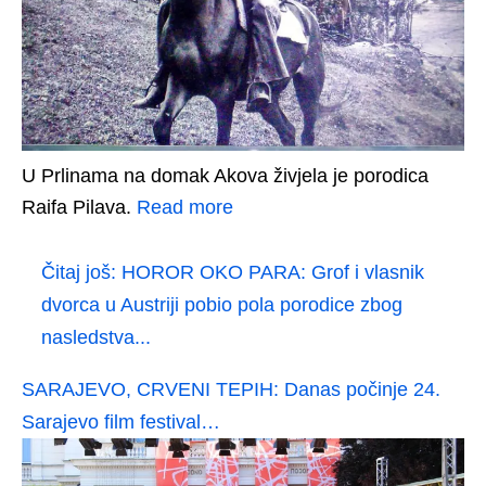
U Prlinama na domak Akova živjela je porodica
Raifa Pilava.
Read more
Čitaj još:
HOROR OKO PARA: Grof i vlasnik
dvorca u Austriji pobio pola porodice zbog
nasledstva...
SARAJEVO, CRVENI TEPIH: Danas počinje 24.
Sarajevo film festival…