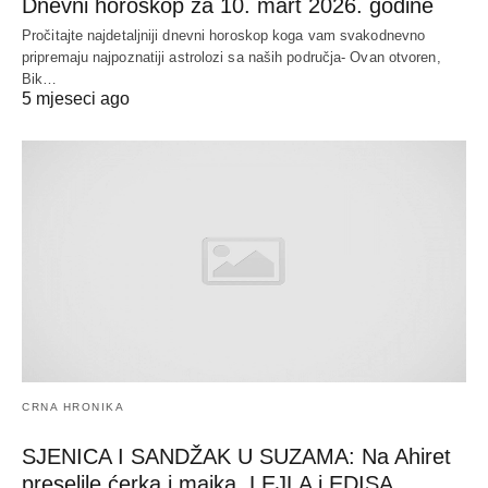
Dnevni horoskop za 10. mart 2026. godine
Pročitajte najdetaljniji dnevni horoskop koga vam svakodnevno
pripremaju najpoznatiji astrolozi sa naših područja- Ovan otvoren,
Bik…
5 mjeseci ago
CRNA HRONIKA
SJENICA I SANDŽAK U SUZAMA: Na Ahiret
preselile ćerka i majka, LEJLA i EDISA