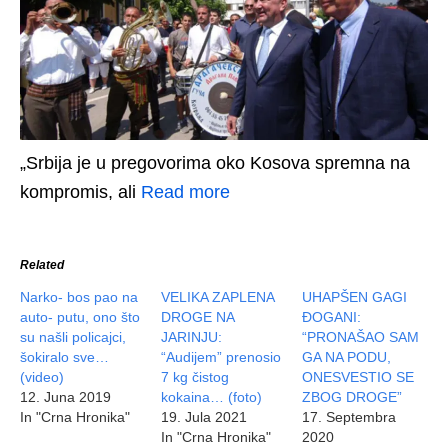
„Srbija je u pregovorima oko Kosova spremna na
kompromis, ali
Read more
Related
Narko- bos pao na
VELIKA ZAPLENA
UHAPŠEN GAGI
auto- putu, ono što
DROGE NA
ĐOGANI:
su našli policajci,
JARINJU:
“PRONAŠAO SAM
šokiralo sve…
“Audijem” prenosio
GA NA PODU,
(video)
7 kg čistog
ONESVESTIO SE
12. Juna 2019
kokaina… (foto)
ZBOG DROGE”
In "Crna Hronika"
19. Jula 2021
17. Septembra
In "Crna Hronika"
2020