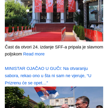
Čast da otvori 24. izdanje SFF-a pripala je slavnom
poljskom
Read more
MINISTAR OJAČAO U GUČI: Na otvaranju
sabora, rekao ono u šta ni sam ne vjeruje, “U
Prizrenu će se opet…”