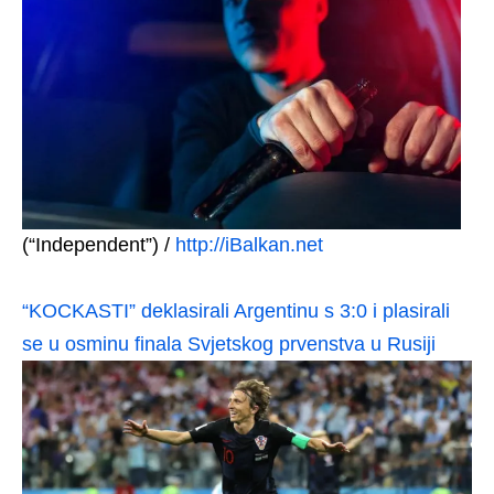
(“Independent”) /
http://iBalkan.net
“KOCKASTI” deklasirali Argentinu s 3:0 i plasirali
se u osminu finala Svjetskog prvenstva u Rusiji