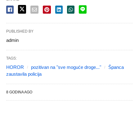
PUBLISHED BY
admin
TAGS:
HOROR
pozitivan na "sve moguće droge..."
Španca
zaustavila policija
8 GODINA AGO