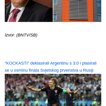
İzvor: (BNTV/SB)
“KOCKASTI” deklasirali Argentinu s 3:0 i plasirali
se u osminu finala Svjetskog prvenstva u Rusiji