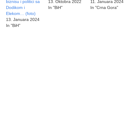
biznisu i politici sa
13. Oktobra 2022
11. Januara 2024
Dodikom i
In "BiH"
In "Crna Gora"
Elekom… (foto)
13. Januara 2024
In "BiH"