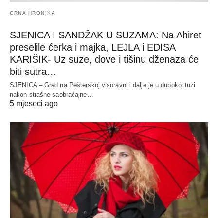
CRNA HRONIKA
SJENICA I SANDŽAK U SUZAMA: Na Ahiret
preselile ćerka i majka, LEJLA i EDISA
KARIŠIK- Uz suze, dove i tišinu dženaza će
biti sutra…
SJENICA – Grad na Pešterskoj visoravni i dalje je u dubokoj tuzi
nakon strašne saobraćajne…
5 mjeseci ago