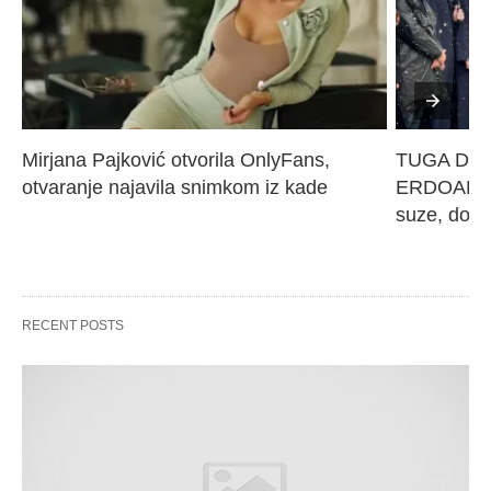
Mirjana Pajković otvorila OnlyFans, 
TUGA DO N
otvaranje najavila snimkom iz kade
ERDOANA M
suze, dove
RECENT POSTS