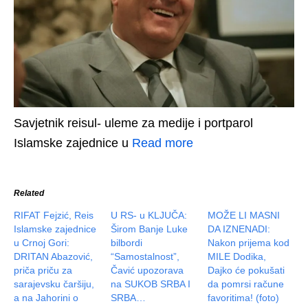
Savjetnik reisul- uleme za medije i portparol
Islamske zajednice u
Read more
Related
RIFAT Fejzić, Reis
U RS- u KLJUČA:
MOŽE LI MASNI
Islamske zajednice
Širom Banje Luke
DA IZNENADI:
u Crnoj Gori:
bilbordi
Nakon prijema kod
DRITAN Abazović,
“Samostalnost”,
MILE Dodika,
priča priču za
Čavić upozorava
Dajko će pokušati
sarajevsku čaršiju,
na SUKOB SRBA I
da pomrsi račune
a na Jahorini o
SRBA…
favoritima! (foto)