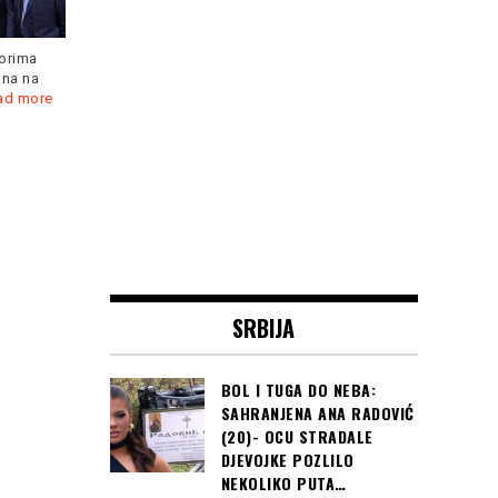
Čast da otvori 24. izdanje
SFF-a pripala je slavnom
poljskom
Read more
U Prlinama na domak Akova
e pobjede
živjela je porodica Raifa
osigurala
Pilava.
Read more
Čitaj još:
HABERI
SA BOSFORA:
Adem Ljajić
POBJEDIO
koronu "orlovi"
mu spremili
NEPRIJATNO
iznenađenje!
SRBIJA
(foto i video)
BOL I TUGA DO NEBA:
SAHRANJENA ANA RADOVIĆ
(20)- OCU STRADALE
DJEVOJKE POZLILO
NEKOLIKO PUTA…