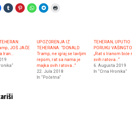
TEHERAN:
UPOZORENJA IZ
TEHERAN, UPUTIO
ramp, JOŠ JAČE
TEHERANA: “DONALD
PORUKU VAŠINGTO
a Iran…
Tramp, ne igraj se lavljim
„Rat s Iranom biće
2019
repom, rat sa nama je
svih ratova…“
ronika"
majka svih ratova…”
6. Augusta 2019
22. Jula 2018
In "Crna Hronika"
In "Početna"
ariši