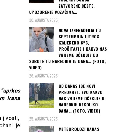
ZATVORENE CESTE,
UPOZORENJE VOZAČIMA…
30. AUGUSTA 2025
NOVA IZNENAĐENJA I U
SEPTEMBRU: JUTROS
IZMJERENO 6°C,
PROČITAJTE I KAKVO NAS
VRIJEME OČEKUJE DO
SUBOTE I U NAREDNIH 15 DANA… (FOTO,
VIDEO)
26. AUGUSTA 2025
OD DANAS IDE NOVI
“uprkos
PREOKRET: EVO KAKVO
om Irana
NAS VRIJEME OČEKUJE U
NAREDNIH NEKOLIKO
DANA… (FOTO, VIDEO)
ivosti,
25. AUGUSTA 2025
ohani je
METEOROLOZI DANAS