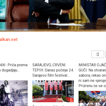
Balkan.net
VO, CRVENI
MINISTAR OJAČAO U
“KOCKASTI” dekl
anas počinje 24.
GUČI: Na otvaranju
Argentinu s 3:0 i 
 film festival…
sabora, rekao ono u šta
se u osminu fina
ni sam ne vjeruje, “U
Svjetskog prven
Prizrenu će se opet…”
Rusiji