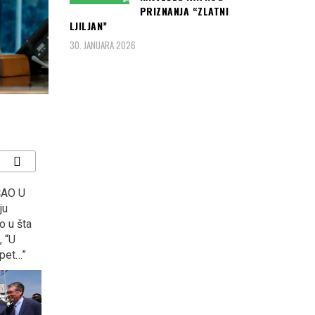
PRIZNANJA “ZLATNI
LJILJAN”
30. JANUARA 2026
asirali
NAJAMNIK- Priča prema
SARAJEVO, CRVENI
plasirali
istinitom dogadjaju…
TEPIH: Danas počinje 24
la
(foto)
Sarajevo film festival…
stva u