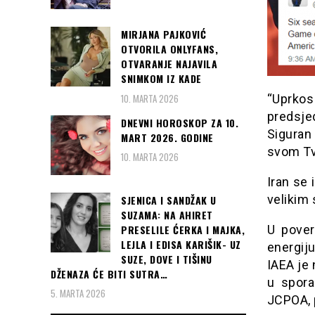
MIRJANA PAJKOVIĆ
OTVORILA ONLYFANS,
OTVARANJE NAJAVILA
SNIMKOM IZ KADE
10. MARTA 2026
“Uprkos
predsj
DNEVNI HOROSKOP ZA 10.
Siguran
MART 2026. GODINE
svom Tv
10. MARTA 2026
Iran se
velikim 
SJENICA I SANDŽAK U
SUZAMA: NA AHIRET
PRESELILE ĆERKA I MAJKA,
U pover
LEJLA I EDISA KARIŠIK- UZ
energij
SUZE, DOVE I TIŠINU
IAEA je 
DŽENAZA ĆE BITI SUTRA…
u spora
5. MARTA 2026
JCPOA, p