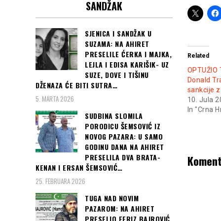
SANDŽAK
SJENICA I SANDŽAK U
SUZAMA: NA AHIRET
PRESELILE ĆERKA I MAJKA,
Related
LEJLA I EDISA KARIŠIK- UZ
OPTUŽIO 
SUZE, DOVE I TIŠINU
Donald T
DŽENAZA ĆE BITI SUTRA…
sankcije z
5. MARTA 2026
10. Jula 
In "Crna H
SUDBINA SLOMILA
PORODICU ŠEMSOVIĆ IZ
NOVOG PAZARA: U SAMO
GODINU DANA NA AHIRET
PRESELILA DVA BRATA-
Koment
KENAN I ERSAN ŠEMSOVIĆ…
25. FEBRUARA 2026
TUGA NAD NOVIM
PAZAROM: NA AHIRET
PRESELIO FERIZ BAJROVIĆ