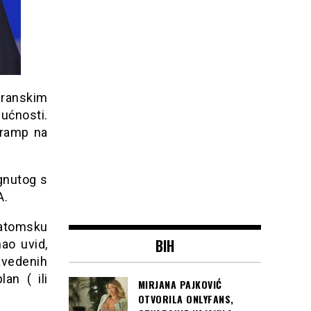
iranskim
ćnosti.
Tramp na
gnutog s
A.
 atomsku
BIH
ao uvid,
navedenih
an ( ili
MIRJANA PAJKOVIĆ
OTVORILA ONLYFANS,