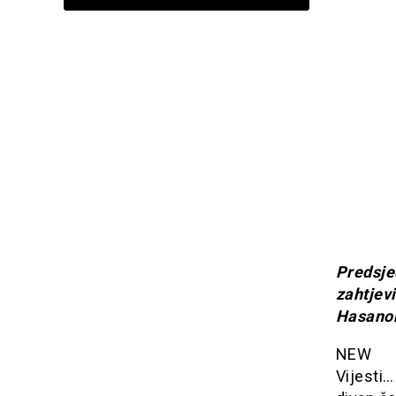
Predsj
zahtjev
Hasano
NEW YO
Vijesti