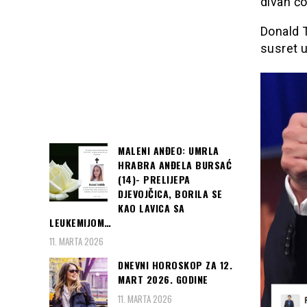
divan čo
Donald T
susret 
MALENI ANĐEO: UMRLA
HRABRA ANĐELA BURSAĆ
(14)- PRELIJEPA
DJEVOJČICA, BORILA SE
KAO LAVICA SA
LEUKEMIJOM…
11. MARTA 2026
DNEVNI HOROSKOP ZA 12.
MART 2026. GODINE
11. MARTA 2026