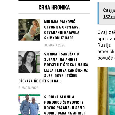
CRNA HRONIKA
Čitaj 
132 me
MIRJANA PAJKOVIĆ
OTVORILA ONLYFANS,
Ovaj zak
OTVARANJE NAJAVILA
SNIMKOM IZ KADE
sporazu
10. MARTA 2026
Rusija 
američk
SJENICA I SANDŽAK U
povuče 
SUZAMA: NA AHIRET
PRESELILE ĆERKA I MAJKA,
LEJLA I EDISA KARIŠIK- UZ
SUZE, DOVE I TIŠINU
DŽENAZA ĆE BITI SUTRA…
5. MARTA 2026
SUDBINA SLOMILA
PORODICU ŠEMSOVIĆ IZ
NOVOG PAZARA: U SAMO
GODINU DANA NA AHIRET