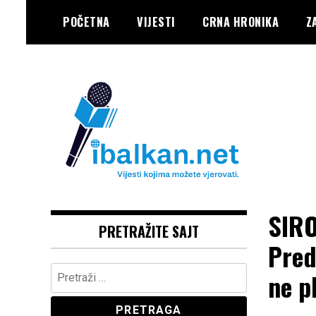
Skip
POČETNA
VIJESTI
CRNA HRONIKA
Z
to
content
Vaše Pravo, Vaš Portal
IBALKAN
SIR
PRETRAŽITE SAJT
Pred
Pretraga:
ne p