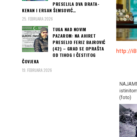
PRESELILA DVA BRATA-
KENAN I ERSAN ŠEMSOVIĆ…
25. FEBRUARA 2026
TUGA NAD NOVIM
PAZAROM: NA AHIRET
PRESELIO FERIZ BAJROVIĆ
(42) – GRAD SE OPRAŠTA
http://i
OD TIHOG I ČESTITOG
ČOVJEKA
19. FEBRUARA 2026
“KOCKASTI” deklasirali
NAJAMNIK- Priča prema
SARAJE
Argentinu s 3:0 i plasirali
istinitom dogadjaju…
TEPIH: D
se u osminu finala
(foto)
Sarajevo
Svjetskog prvenstva u
Rusiji