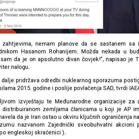
 zahtjevima, nemam planove da se sastanem sa 
ednikom Hasanom Rohanijem. Možda nekada u budu
 sam da je on apsolutno divan čovjek!”, napisao je 
iter nalogu.
 i dalje pridržava odredbi nuklearnog sporazuma posti
silama 2015. godine i poslije povlačenja SAD, tvrdi IAE
ljivom izvještaju te Međunarodne organizacije za
u distribuiranom zemljama članicama u koji je AP im
navela da je Iran ostao u okviru ključnih ograničenja 
zumu nazvanom Zajednički sveobuhvatni akcioni pl
o engleskoj skraćenici ).