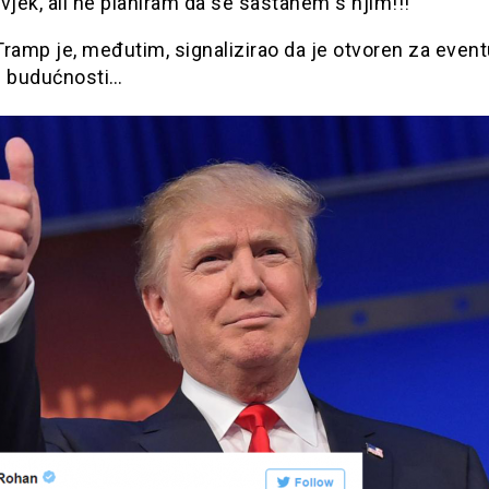
vjek, ali ne planiram da se sastanem s njim!!!
ramp je, međutim, signalizirao da je otvoren za event
u budućnosti…