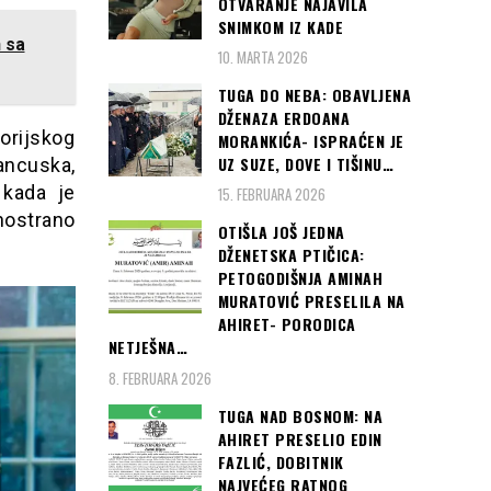
OTVARANJE NAJAVILA
SNIMKOM IZ KADE
 sa
10. MARTA 2026
TUGA DO NEBA: OBAVLJENA
DŽENAZA ERDOANA
torijskog
MORANKIĆA- ISPRAĆEN JE
UZ SUZE, DOVE I TIŠINU…
ancuska,
 kada je
15. FEBRUARA 2026
nostrano
OTIŠLA JOŠ JEDNA
DŽENETSKA PTIČICA:
PETOGODIŠNJA AMINAH
MURATOVIĆ PRESELILA NA
AHIRET- PORODICA
NETJEŠNA…
8. FEBRUARA 2026
TUGA NAD BOSNOM: NA
AHIRET PRESELIO EDIN
FAZLIĆ, DOBITNIK
NAJVEĆEG RATNOG