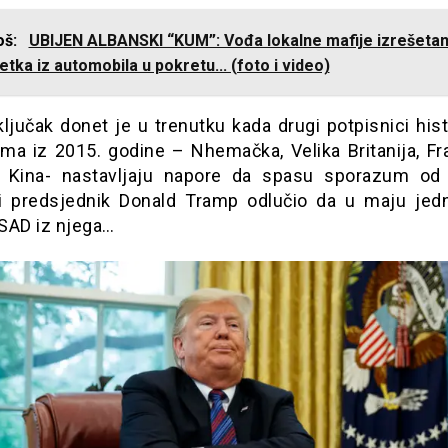
još:
UBIJEN ALBANSKI “KUM”: Vođa lokalne mafije izrešetan
tka iz automobila u pokretu... (foto i video)
ljučak donet je u trenutku kada drugi potpisnici his
ma iz 2015. godine – Nhemačka, Velika Britanija, Fr
i Kina- nastavljaju napore da spasu sporazum od
i predsjednik Donald Tramp odlučio da u maju jed
SAD iz njega…