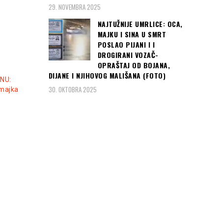
29. NOVEMBRA 2025
NAJTUŽNIJE UMRLICE: OCA,
MAJKU I SINA U SMRT
POSLAO PIJANI I I
DROGIRANI VOZAČ-
OPRAŠTAJ OD BOJANA,
DIJANE I NJIHOVOG MALIŠANA (FOTO)
NU:
30. OKTOBRA 2025
 majka