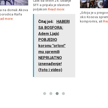
tvori 24. izdanje
pala je slavnom
m
Read more
„Srbija je u pregovorima
Hrvatska je s dvij
oko Kosova spremna na
već nakon 2. kola 
 još:
HABERI
kompromis, ali
Read more
Read more
BOSFORA:
 Ljajić
JEDIO
nu "orlovi"
premili
RIJATNO
nađenje!
 i video)