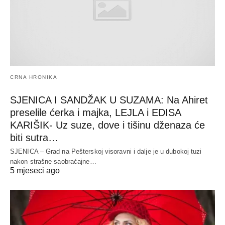
CRNA HRONIKA
SJENICA I SANDŽAK U SUZAMA: Na Ahiret
preselile ćerka i majka, LEJLA i EDISA
KARIŠIK- Uz suze, dove i tišinu dženaza će
biti sutra…
SJENICA – Grad na Pešterskoj visoravni i dalje je u dubokoj tuzi
nakon strašne saobraćajne…
5 mjeseci ago