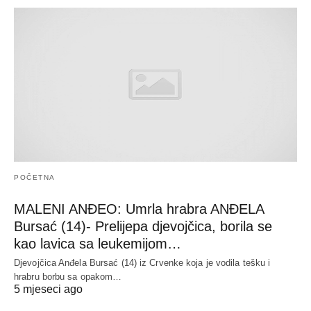
POČETNA
MALENI ANĐEO: Umrla hrabra ANĐELA
Bursać (14)- Prelijepa djevojčica, borila se
kao lavica sa leukemijom…
Djevojčica Anđela Bursać (14) iz Crvenke koja je vodila tešku i
hrabru borbu sa opakom…
5 mjeseci ago