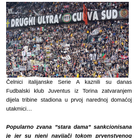
Čelnici italijanske Serie A kaznili su danas
Fudbalski klub Juventus iz Torina zatvaranjem
dijela tribine stadiona u prvoj narednoj domaćoj
utakmici…
Popularno zvana ”stara dama” sankcionisana
je jer su njeni navijači tokom prvenstvenog