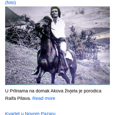
(foto)
U Prlinama na domak Akova živjela je porodica
Raifa Pilava.
Read more
Kvartet u Novom Pazaru