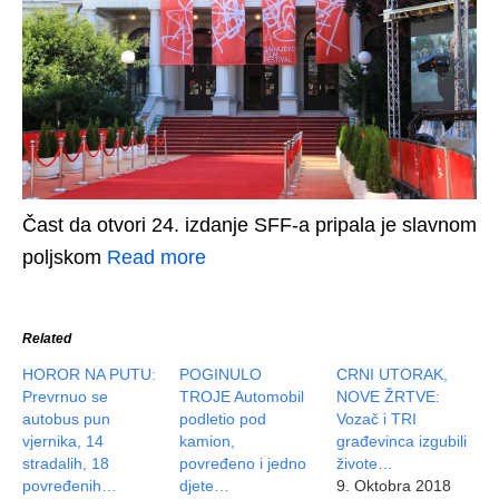
Čast da otvori 24. izdanje SFF-a pripala je slavnom
poljskom
Read more
Related
HOROR NA PUTU:
POGINULO
CRNI UTORAK,
Prevrnuo se
TROJE Automobil
NOVE ŽRTVE:
autobus pun
podletio pod
Vozač i TRI
vjernika, 14
kamion,
građevinca izgubili
stradalih, 18
povređeno i jedno
živote…
povređenih…
djete…
9. Oktobra 2018