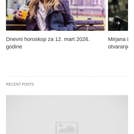
Dnevni horoskop za 12. mart 2026. 
Mirjana Paj
godine
otvaranje 
RECENT POSTS