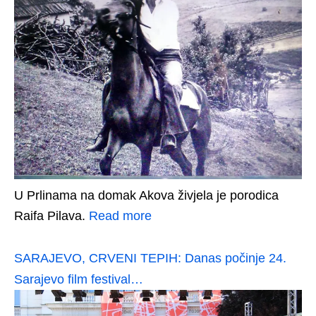
U Prlinama na domak Akova živjela je porodica
Raifa Pilava.
Read more
SARAJEVO, CRVENI TEPIH: Danas počinje 24.
Sarajevo film festival…