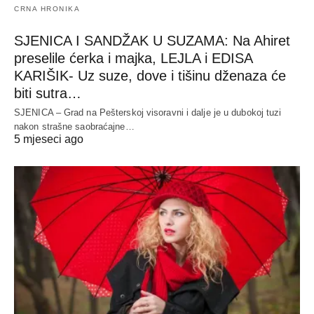
CRNA HRONIKA
SJENICA I SANDŽAK U SUZAMA: Na Ahiret
preselile ćerka i majka, LEJLA i EDISA
KARIŠIK- Uz suze, dove i tišinu dženaza će
biti sutra…
SJENICA – Grad na Pešterskoj visoravni i dalje je u dubokoj tuzi
nakon strašne saobraćajne…
5 mjeseci ago