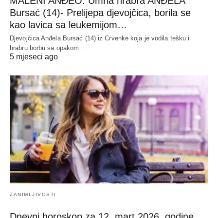
MALENI ANĐEO: Umrla hrabra ANĐELA
Bursać (14)- Prelijepa djevojčica, borila se
kao lavica sa leukemijom…
Djevojčica Anđela Bursać (14) iz Crvenke koja je vodila tešku i
hrabru borbu sa opakom…
5 mjeseci ago
ZANIMLJIVOSTI
Dnevni horoskop za 12. mart 2026. godine