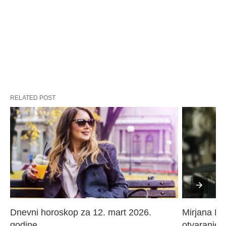
RELATED POST
Dnevni horoskop za 12. mart 2026. 
Mirjana Paj
godine
otvaranje 