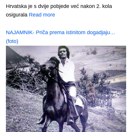
Hrvatska je s dvije pobjede već nakon 2. kola
osigurala
Read more
NAJAMNIK- Priča prema istinitom dogadjaju…
(foto)