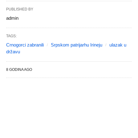
PUBLISHED BY
admin
TAGS:
Crnogorci zabranili
Srpskom patrijarhu Irineju
ulazak u
državu
8 GODINA AGO