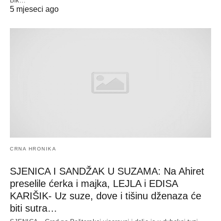
Bik…
5 mjeseci ago
CRNA HRONIKA
SJENICA I SANDŽAK U SUZAMA: Na Ahiret
preselile ćerka i majka, LEJLA i EDISA
KARIŠIK- Uz suze, dove i tišinu dženaza će
biti sutra…