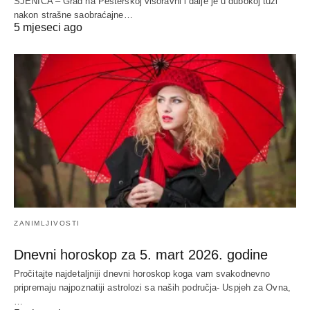
SJENICA – Grad na Pešterskoj visoravni i dalje je u dubokoj tuzi
nakon strašne saobraćajne…
5 mjeseci ago
ZANIMLJIVOSTI
Dnevni horoskop za 5. mart 2026. godine
Pročitajte najdetaljniji dnevni horoskop koga vam svakodnevno
pripremaju najpoznatiji astrolozi sa naših područja- Uspjeh za Ovna,
…