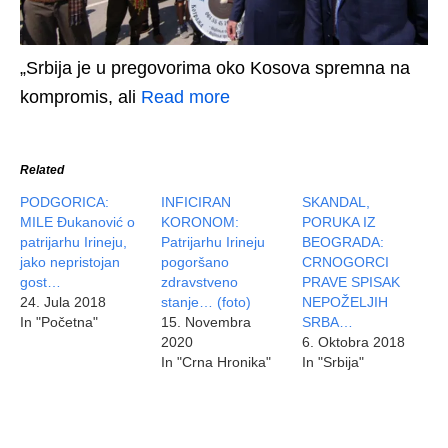
„Srbija je u pregovorima oko Kosova spremna na
kompromis, ali
Read more
Related
PODGORICA:
INFICIRAN
SKANDAL,
MILE Đukanović o
KORONOM:
PORUKA IZ
patrijarhu Irineju,
Patrijarhu Irineju
BEOGRADA:
jako nepristojan
pogoršano
CRNOGORCI
gost…
zdravstveno
PRAVE SPISAK
24. Jula 2018
stanje… (foto)
NEPOŽELJIH
In "Početna"
15. Novembra
SRBA…
2020
6. Oktobra 2018
In "Crna Hronika"
In "Srbija"