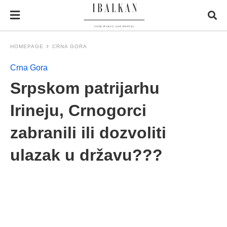
HOMEPAGE
CRNA GORA
Crna Gora
Srpskom patrijarhu
Irineju, Crnogorci
zabranili ili dozvoliti
ulazak u državu???