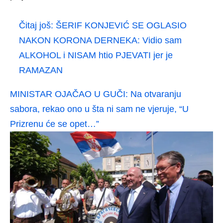
Čitaj još:
ŠERIF KONJEVIĆ SE OGLASIO
NAKON KORONA DERNEKA: Vidio sam
ALKOHOL i NISAM htio PJEVATI jer je
RAMAZAN
MINISTAR OJAČAO U GUČI: Na otvaranju
sabora, rekao ono u šta ni sam ne vjeruje, “U
Prizrenu će se opet…”