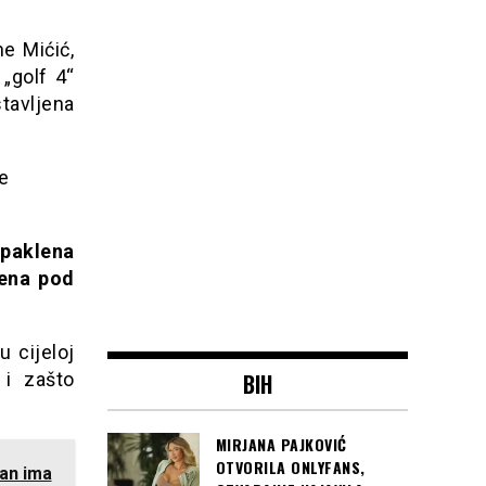
ne Mićić,
„golf 4“
tavljena
je
 paklena
jena pod
u cijeloj
BIH
 i zašto
MIRJANA PAJKOVIĆ
OTVORILA ONLYFANS,
ran ima