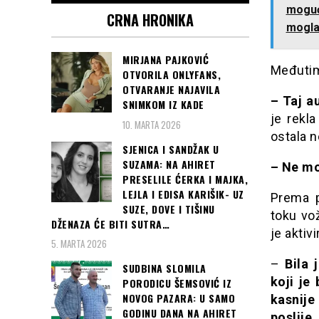
mogućn
CRNA HRONIKA
mogla 
MIRJANA PAJKOVIĆ
Međutim,
OTVORILA ONLYFANS,
OTVARANJE NAJAVILA
– Taj a
SNIMKOM IZ KADE
je rekla
10. MARTA 2026
ostala 
SJENICA I SANDŽAK U
SUZAMA: NA AHIRET
– Ne mo
PRESELILE ĆERKA I MAJKA,
LEJLA I EDISA KARIŠIK- UZ
Prema p
SUZE, DOVE I TIŠINU
toku vo
DŽENAZA ĆE BITI SUTRA…
je aktiv
5. MARTA 2026
–
Bila 
SUDBINA SLOMILA
koji je
PORODICU ŠEMSOVIĆ IZ
NOVOG PAZARA: U SAMO
kasnije
GODINU DANA NA AHIRET
poslije