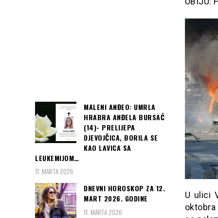
UBIJU: 
MALENI ANĐEO: UMRLA
HRABRA ANĐELA BURSAĆ
(14)- PRELIJEPA
DJEVOJČICA, BORILA SE
KAO LAVICA SA
LEUKEMIJOM…
11. MARTA 2026
DNEVNI HOROSKOP ZA 12.
U ulici
MART 2026. GODINE
oktobra
11. MARTA 2026