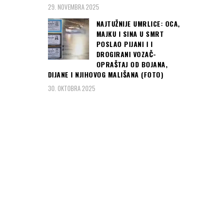
UŽNA
29. NOVEMBRA 2025
mo
NAJTUŽNIJE UMRLICE: OCA,
MAJKU I SINA U SMRT
veliku
POSLAO PIJANI I I
DROGIRANI VOZAČ-
.
OPRAŠTAJ OD BOJANA,
)
DIJANE I NJIHOVOG MALIŠANA (FOTO)
30. OKTOBRA 2025