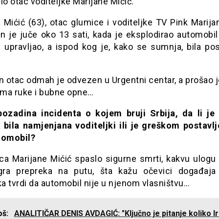
io otac voditeljke Marijane Mićić.
Mićić (63), otac glumice i voditeljke TV Pink Marija
n je juče oko 13 sati, kada je eksplodirao automobil 
e upravljao, a ispod kog je, kako se sumnja, bila pos
n otac odmah je odvezen u Urgentni centar, a prošao 
ma ruke i bubne opne…
pozadina incidenta o kojem bruji Srbija, da li je
 bila namjenjana voditeljki ili je greškom postavl
tomobil?
ca Marijane Mićić spaslo sigurne smrti, kakvu ulogu 
igra prepreka na putu, šta kažu očevici događaja
ka tvrdi da automobil nije u njenom vlasništvu…
još:
ANALITIČAR DENIS AVDAGIĆ: "Ključno je pitanje koliko I