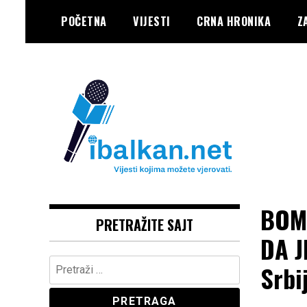
Skip
POČETNA
VIJESTI
CRNA HRONIKA
Z
to
content
Vaše Pravo, Vaš Portal
IBALKAN
BOMB
PRETRAŽITE SAJT
DA J
Pretraga:
Srbi