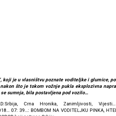
, koji je u vlasništvu poznate voditeljke i glumice, p
 nakon što je tokom vožnje pukla eksplozivna napra
 se sumnja, bila postavljena pod vozilo…
:Srbija, Crna Hronika, Zanimljivosti, Vijesti…
018… 07: 39…: BOMBOM NA VODITELJKU PINKA, HTE