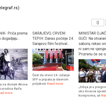
elegraf.rs)
VO, CRVENI
MINISTAR OJAČAO U
“KOCKASTI” dekl
anas počinje 24.
GUČI: Na otvaranju
Argentinu s 3:0 i 
 film festival…
sabora, rekao ono u šta
se u osminu fina
ni sam ne vjeruje, “U
Svjetskog prven
Prizrenu će se opet…”
Rusiji
tvori 24. izdanje
pala je slavnom
m
Read more
„Srbija je u pregovorima
Hrvatska je s dvij
oko Kosova spremna na
već nakon 2. kola 
kompromis, ali
Read more
Read more