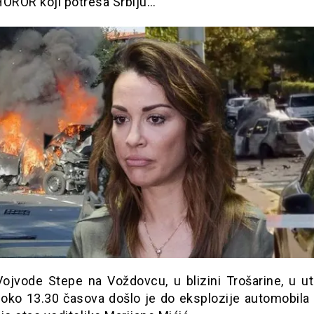
HOROR koji potresa Srbiju…
 Vojvode Stepe na Voždovcu, u blizini Trošarine, u ut
 oko 13.30 časova došlo je do eksplozije automobila