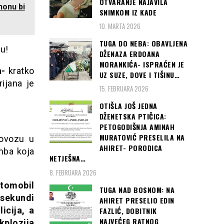
OTVARANJE NAJAVILA
nonu bi
SNIMKOM IZ KADE
10. MARTA 2026
TUGA DO NEBA: OBAVLJENA
u!
DŽENAZA ERDOANA
MORANKIĆA- ISPRAĆEN JE
a-
kratko
UZ SUZE, DOVE I TIŠINU…
rijana je
15. FEBRUARA 2026
OTIŠLA JOŠ JEDNA
DŽENETSKA PTIČICA:
PETOGODIŠNJA AMINAH
MURATOVIĆ PRESELILA NA
lovozu u
AHIRET- PORODICA
mba koja
NETJEŠNA…
8. FEBRUARA 2026
utomobil
TUGA NAD BOSNOM: NA
 sekundi
AHIRET PRESELIO EDIN
icija, a
FAZLIĆ, DOBITNIK
NAJVEĆEG RATNOG
kplozija