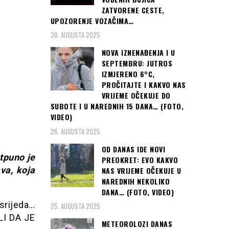
ZATVORENE CESTE,
UPOZORENJE VOZAČIMA…
30. AUGUSTA 2025
NOVA IZNENAĐENJA I U
SEPTEMBRU: JUTROS
IZMJERENO 6°C,
PROČITAJTE I KAKVO NAS
VRIJEME OČEKUJE DO
SUBOTE I U NAREDNIH 15 DANA… (FOTO,
VIDEO)
26. AUGUSTA 2025
OD DANAS IDE NOVI
otpuno je
PREOKRET: EVO KAKVO
va, koja
NAS VRIJEME OČEKUJE U
NAREDNIH NEKOLIKO
DANA… (FOTO, VIDEO)
srijeda…
25. AUGUSTA 2025
LI DA JE
METEOROLOZI DANAS