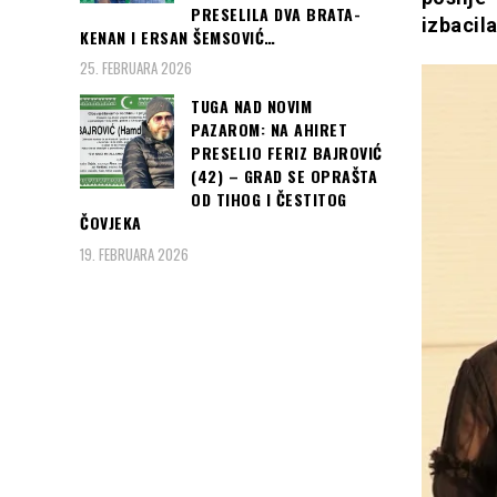
PRESELILA DVA BRATA-
izbacil
KENAN I ERSAN ŠEMSOVIĆ…
25. FEBRUARA 2026
TUGA NAD NOVIM
PAZAROM: NA AHIRET
PRESELIO FERIZ BAJROVIĆ
(42) – GRAD SE OPRAŠTA
OD TIHOG I ČESTITOG
ČOVJEKA
19. FEBRUARA 2026