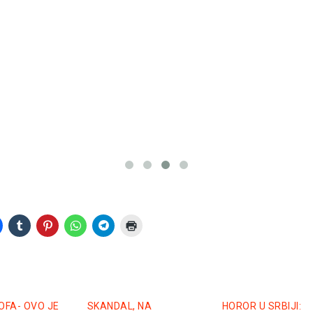
Čitaj još:
T
PRIČA: Zna
Ćanu i njeno
pravo IME i 
TRAGEDIJU..
(foto i video
FA- OVO JE
SKANDAL, NA
HOROR U SRBIJI: