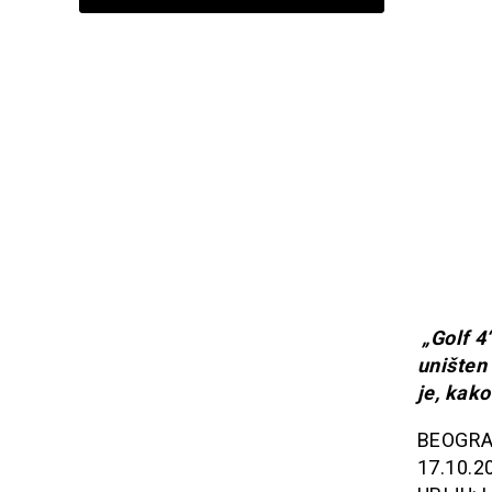
„Golf 4“
uništen
je, kako
BEOGRAD
17.10.2