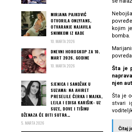
se nalaz
Nebojša 
MIRJANA PAJKOVIĆ
OTVORILA ONLYFANS,
povređe
OTVARANJE NAJAVILA
kojim j
SNIMKOM IZ KADE
bomba.
10. MARTA 2026
Marijani
DNEVNI HOROSKOP ZA 10.
povreda
MART 2026. GODINE
10. MARTA 2026
Šta je 
naprava
njen au
SJENICA I SANDŽAK U
SUZAMA: NA AHIRET
Šta je o
PRESELILE ĆERKA I MAJKA,
LEJLA I EDISA KARIŠIK- UZ
stvari 
SUZE, DOVE I TIŠINU
voditelj
DŽENAZA ĆE BITI SUTRA…
5. MARTA 2026
Čitaj 