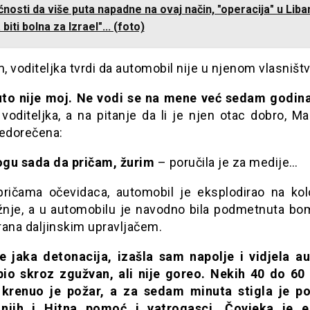
osti da više puta napadne na ovaj način, "operacija" u Liba
biti bolna za Izrael"... (foto)
 voditeljka tvrdi da automobil nije u njenom vlasništv
uto nije moj. Ne vodi se na mene već sedam godin
 voditeljka, a na pitanje da li je njen otac dobro, Ma
nedorečena:
gu sada da pričam, žurim
– poručila je za medije…
ričama očevidaca, automobil je eksplodirao na ko
žnje, a u automobilu je navodno bila podmetnuta bo
irana daljinskim upravljačem.
je jaka detonacija, izašla sam napolje i vidjela a
 bio skroz zgužvan, ali nije goreo. Nekih 40 do 60
 krenuo je požar, a za sedam minuta stigla je pol
 njih i Hitna pomoć i vatrogasci. Čovjeka je e