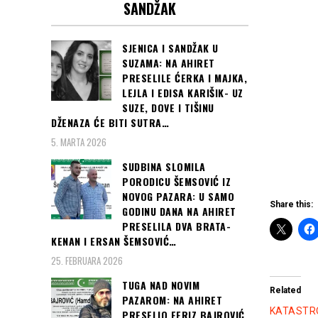
SANDŽAK
Čitaj još:
TUŽNA
PRIČA: Znamo
Ćanu i njeno
SJENICA I SANDŽAK U
SUZAMA: NA AHIRET
pravo IME i veliku
PRESELILE ĆERKA I MAJKA,
TRAGEDIJU...
LEJLA I EDISA KARIŠIK- UZ
(foto i video)
SUZE, DOVE I TIŠINU
DŽENAZA ĆE BITI SUTRA…
5. MARTA 2026
SUDBINA SLOMILA
PORODICU ŠEMSOVIĆ IZ
NOVOG PAZARA: U SAMO
Share this:
GODINU DANA NA AHIRET
PRESELILA DVA BRATA-
KENAN I ERSAN ŠEMSOVIĆ…
25. FEBRUARA 2026
TUGA NAD NOVIM
Related
PAZAROM: NA AHIRET
KATASTRO
PRESELIO FERIZ BAJROVIĆ