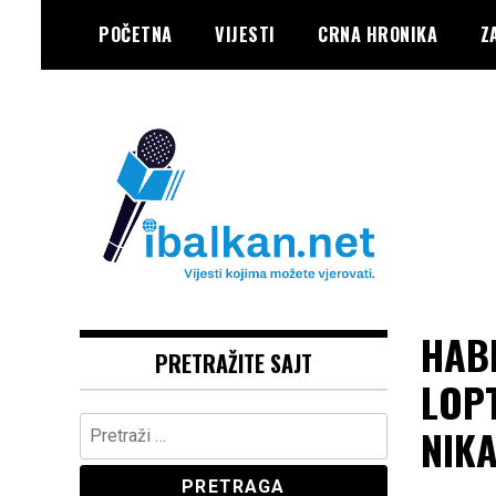
Skip
POČETNA
VIJESTI
CRNA HRONIKA
Z
to
content
Vaše Pravo, Vaš Portal
IBALKAN
HABI
PRETRAŽITE SAJT
LOP
Pretraga:
NIK