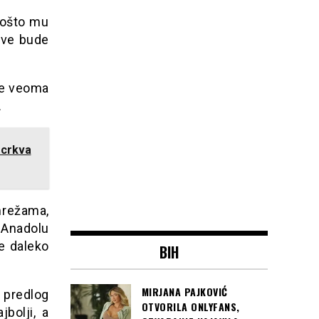
pošto mu
sve bude
 je veoma
.
 crkva
mrežama,
 Anadolu
e daleko
BIH
MIRJANA PAJKOVIĆ
 predlog
OTVORILA ONLYFANS,
bolji, a