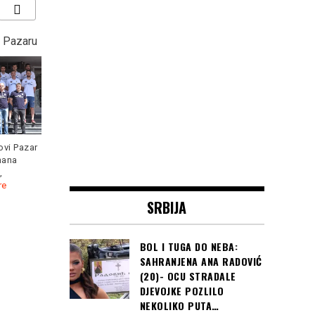
 Pazaru
SARAJEVO, CRVENI
“KOCKASTI” deklasirali
TEPIH: Danas počinje 24.
Argentinu s 3:0 i plasirali
Sarajevo film festival…
se u osminu finala
Svjetskog prvenstva u
Rusiji
vi Pazar
mana
Čast da otvori 24. izdanje
,
SFF-a pripala je slavnom
re
poljskom
Read more
SRBIJA
Hrvatska je s dvije pobjede
već nakon 2. kola osigurala
Read more
BOL I TUGA DO NEBA:
SAHRANJENA ANA RADOVIĆ
(20)- OCU STRADALE
DJEVOJKE POZLILO
NEKOLIKO PUTA…