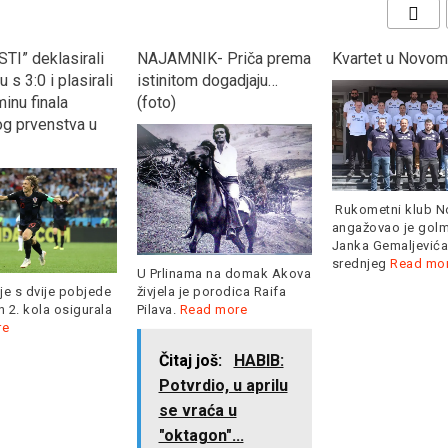
TI” deklasirali
NAJAMNIK- Priča prema
Kvartet u Novom
 s 3:0 i plasirali
istinitom dogadjaju…
inu finala
(foto)
og prvenstva u
Rukometni klub No
angažovao je gol
Janka Gemaljevića
srednjeg
Read mo
U Prlinama na domak Akova
je s dvije pobjede
živjela je porodica Raifa
 2. kola osigurala
Pilava.
Read more
re
Čitaj još:
HABIB:
Potvrdio, u aprilu
se vraća u
"oktagon"...