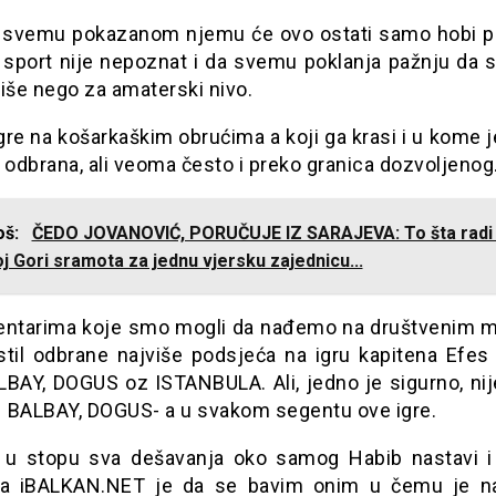
o svemu pokazanom njemu će ovo ostati samo hobi 
ji sport nije nepoznat i da svemu poklanja pažnju da 
iše nego za amaterski nivo.
 igre na košarkaškim obrućima a koji ga krasi i u kome
 odbrana, ali veoma često i preko granica dozvoljenog
još:
ČEDO JOVANOVIĆ, PORUČUJE IZ SARAJEVA: To šta radi
j Gori sramota za jednu vjersku zajednicu...
ntarima koje smo mogli da nađemo na društvenim 
stil odbrane najviše podsjeća na igru kapitena Efes
LBAY, DOGUS oz ISTANBULA. Ali, jedno je sigurno, nij
d BALBAY, DOGUS- a u svakom segentu ove igre.
 u stopu sva dešavanja oko samog Habib nastavi i
ra iBALKAN.NET je da se bavim onim u čemu je naj