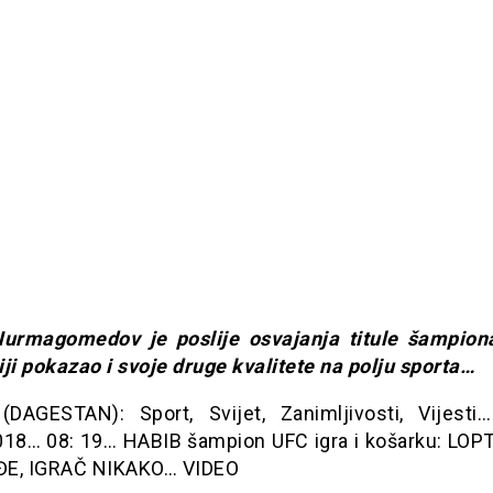
urmagomedov je poslije osvajanja titule šampio
ji pokazao i svoje druge kvalitete na polju sporta…
DAGESTAN): Sport, Svijet, Zanimljivosti, Vijesti…
018… 08: 19… HABIB šampion UFC igra i košarku: LO
ĐE, IGRAČ NIKAKO… VIDEO