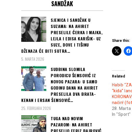
SANDŽAK
SJENICA I SANDŽAK U
SUZAMA: NA AHIRET
PRESELILE ĆERKA I MAJKA,
LEJLA I EDISA KARIŠIK- UZ
Share this:
SUZE, DOVE I TIŠINU
DŽENAZA ĆE BITI SUTRA…
5. MARTA 2026
SUDBINA SLOMILA
PORODICU ŠEMSOVIĆ IZ
Related
NOVOG PAZARA: U SAMO
Habib “Z
GODINU DANA NA AHIRET
“kida” lan
PRESELILA DVA BRATA-
KORONAVI
KENAN I ERSAN ŠEMSOVIĆ…
način! (fo
25. FEBRUARA 2026
28. Marta
In "Sport"
TUGA NAD NOVIM
PAZAROM: NA AHIRET
PRESELIO FERIZ BAJROVIĆ