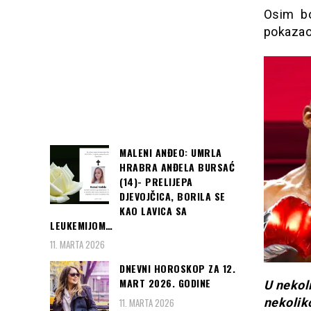
Osim bo
pokazao 
MALENI ANĐEO: UMRLA
HRABRA ANĐELA BURSAĆ
(14)- PRELIJEPA
DJEVOJČICA, BORILA SE
KAO LAVICA SA
LEUKEMIJOM…
11. MARTA 2026
DNEVNI HOROSKOP ZA 12.
MART 2026. GODINE
U nekol
nekoliko
11. MARTA 2026