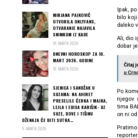
Ipak, p
MIRJANA PAJKOVIĆ
bilo ko
OTVORILA ONLYFANS,
daleko v
OTVARANJE NAJAVILA
SNIMKOM IZ KADE
Ali, dio
10. MARTA 2026
dobar je
DNEVNI HOROSKOP ZA 10.
MART 2026. GODINE
Čitaj 
10. MARTA 2026
u Crno
SJENICA I SANDŽAK U
Po kome
SUZAMA: NA AHIRET
njegov 
PRESELILE ĆERKA I MAJKA,
tima BA
LEJLA I EDISA KARIŠIK- UZ
SUZE, DOVE I TIŠINU
on ni o
DŽENAZA ĆE BITI SUTRA…
Pratimo
5. MARTA 2026
reporte