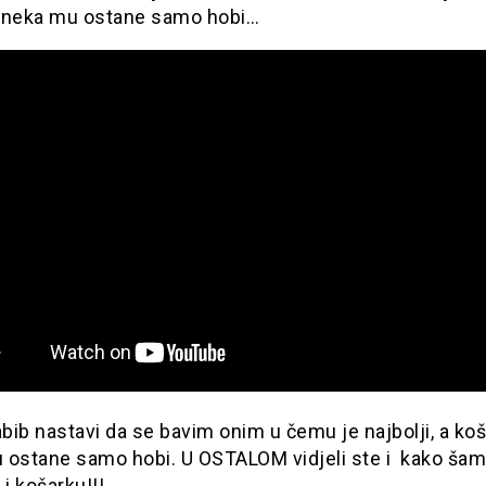
 neka mu ostane samo hobi…
ib nastavi da se bavim onim u čemu je najbolji, a ko
 ostane samo hobi. U OSTALOM vidjeli ste i kako ša
 i košarku!!!