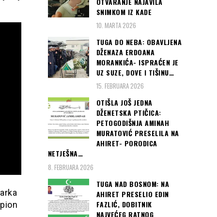
OTVARANJE NAJAVILA
SNIMKOM IZ KADE
10. MARTA 2026
TUGA DO NEBA: OBAVLJENA
DŽENAZA ERDOANA
MORANKIĆA- ISPRAĆEN JE
UZ SUZE, DOVE I TIŠINU…
15. FEBRUARA 2026
OTIŠLA JOŠ JEDNA
DŽENETSKA PTIČICA:
PETOGODIŠNJA AMINAH
MURATOVIĆ PRESELILA NA
AHIRET- PORODICA
NETJEŠNA…
8. FEBRUARA 2026
TUGA NAD BOSNOM: NA
šarka
AHIRET PRESELIO EDIN
FAZLIĆ, DOBITNIK
mpion
NAJVEĆEG RATNOG