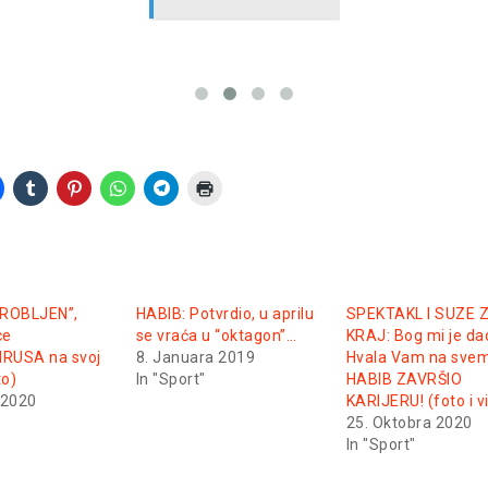
AROBLJEN”,
HABIB: Potvrdio, u aprilu
SPEKTAKL I SUZE 
ce
se vraća u “oktagon”…
KRAJ: Bog mi je da
RUSA na svoj
8. Januara 2019
Hvala Vam na sve
to)
In "Sport"
HABIB ZAVRŠIO
 2020
KARIJERU! (foto i v
25. Oktobra 2020
In "Sport"