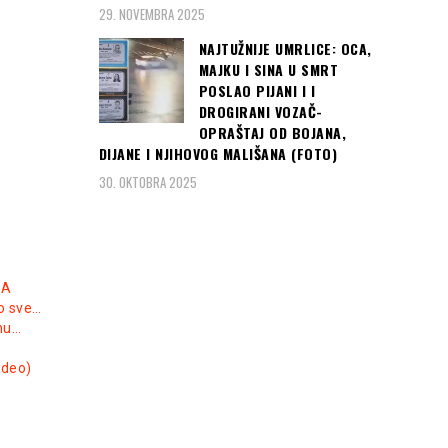
29. NOVEMBRA 2025
NAJTUŽNIJE UMRLICE: OCA,
MAJKU I SINA U SMRT
POSLAO PIJANI I I
DROGIRANI VOZAČ-
OPRAŠTAJ OD BOJANA,
DIJANE I NJIHOVOG MALIŠANA (FOTO)
30. OKTOBRA 2025
ZA
o sve…
mu…
ideo)