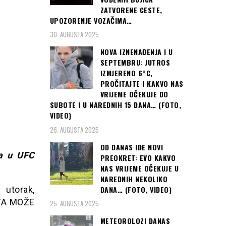
ZATVORENE CESTE,
UPOZORENJE VOZAČIMA…
30. AUGUSTA 2025
NOVA IZNENAĐENJA I U
SEPTEMBRU: JUTROS
IZMJERENO 6°C,
PROČITAJTE I KAKVO NAS
VRIJEME OČEKUJE DO
SUBOTE I U NAREDNIH 15 DANA… (FOTO,
VIDEO)
26. AUGUSTA 2025
OD DANAS IDE NOVI
na u UFC
PREOKRET: EVO KAKVO
NAS VRIJEME OČEKUJE U
NAREDNIH NEKOLIKO
DANA… (FOTO, VIDEO)
 utorak,
PTA MOŽE
25. AUGUSTA 2025
METEOROLOZI DANAS