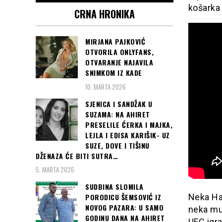
košarka
CRNA HRONIKA
MIRJANA PAJKOVIĆ
OTVORILA ONLYFANS,
OTVARANJE NAJAVILA
SNIMKOM IZ KADE
10. MARTA 2026
SJENICA I SANDŽAK U
SUZAMA: NA AHIRET
PRESELILE ĆERKA I MAJKA,
LEJLA I EDISA KARIŠIK- UZ
SUZE, DOVE I TIŠINU
DŽENAZA ĆE BITI SUTRA…
5. MARTA 2026
SUDBINA SLOMILA
PORODICU ŠEMSOVIĆ IZ
Neka Hab
NOVOG PAZARA: U SAMO
neka mu
GODINU DANA NA AHIRET
UFC igra