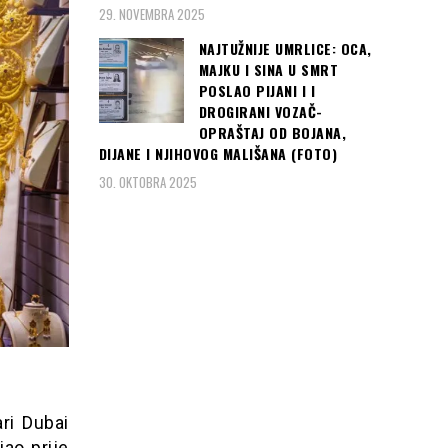
29. NOVEMBRA 2025
NAJTUŽNIJE UMRLICE: OCA,
MAJKU I SINA U SMRT
POSLAO PIJANI I I
DROGIRANI VOZAČ-
OPRAŠTAJ OD BOJANA,
DIJANE I NJIHOVOG MALIŠANA (FOTO)
30. OKTOBRA 2025
ri Dubai
jao prije