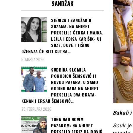
SANDŽAK
SJENICA I SANDŽAK U
SUZAMA: NA AHIRET
PRESELILE ĆERKA I MAJKA,
LEJLA I EDISA KARIŠIK- UZ
SUZE, DOVE I TIŠINU
DŽENAZA ĆE BITI SUTRA…
5. MARTA 2026
SUDBINA SLOMILA
PORODICU ŠEMSOVIĆ IZ
NOVOG PAZARA: U SAMO
GODINU DANA NA AHIRET
PRESELILA DVA BRATA-
KENAN I ERSAN ŠEMSOVIĆ…
25. FEBRUARA 2026
Bakali 
TUGA NAD NOVIM
Souk
je 
PAZAROM: NA AHIRET
PRESELIO FERIZ BAJROVIĆ
mjesto j