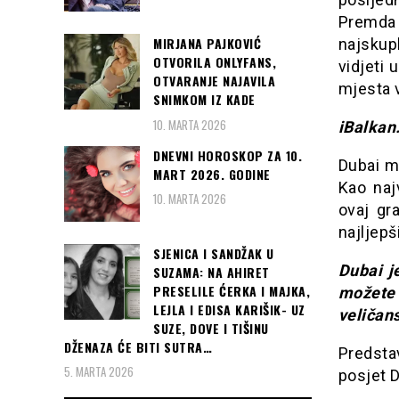
Premd
MIRJANA PAJKOVIĆ
najskup
OTVORILA ONLYFANS,
vidjeti 
OTVARANJE NAJAVILA
mjesta v
SNIMKOM IZ KADE
10. MARTA 2026
iBalkan
DNEVNI HOROSKOP ZA 10.
Dubai mo
MART 2026. GODINE
Kao naj
10. MARTA 2026
ovaj gr
najljep
SJENICA I SANDŽAK U
Dubai j
SUZAMA: NA AHIRET
PRESELILE ĆERKA I MAJKA,
možete
LEJLA I EDISA KARIŠIK- UZ
veličan
SUZE, DOVE I TIŠINU
DŽENAZA ĆE BITI SUTRA…
Predsta
5. MARTA 2026
posjet 