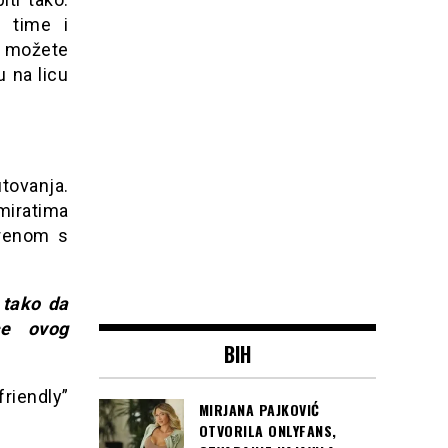
a time i
e možete
u na licu
utovanja.
miratima
orenom s
 tako da
ce ovog
BIH
riendly”
MIRJANA PAJKOVIĆ
OTVORILA ONLYFANS,