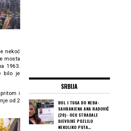
 je nekoć
nje mosta
na 1963.
 bilo je
SRBIJA
 pritom i
nje od 2
BOL I TUGA DO NEBA:
SAHRANJENA ANA RADOVIĆ
(20)- OCU STRADALE
DJEVOJKE POZLILO
NEKOLIKO PUTA…