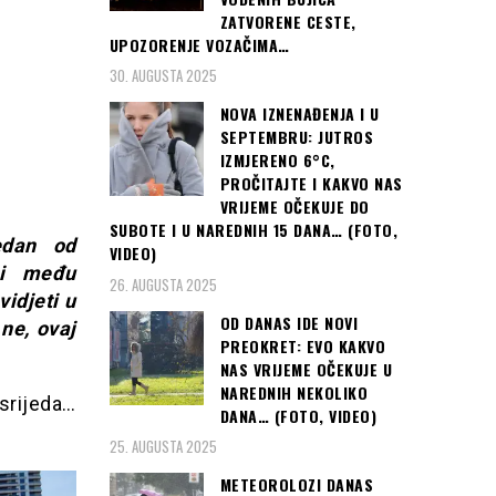
ZATVORENE CESTE,
UPOZORENJE VOZAČIMA…
30. AUGUSTA 2025
NOVA IZNENAĐENJA I U
SEPTEMBRU: JUTROS
IZMJERENO 6°C,
PROČITAJTE I KAKVO NAS
VRIJEME OČEKUJE DO
SUBOTE I U NAREDNIH 15 DANA… (FOTO,
edan od
VIDEO)
 i među
26. AUGUSTA 2025
idjeti u
OD DANAS IDE NOVI
 ne, ovaj
PREOKRET: EVO KAKVO
NAS VRIJEME OČEKUJE U
NAREDNIH NEKOLIKO
srijeda…
DANA… (FOTO, VIDEO)
25. AUGUSTA 2025
METEOROLOZI DANAS