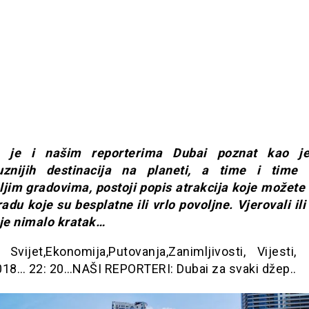
 je i našim reporterima Dubai poznat kao j
suznijih destinacija na planeti, a time i time
ljim gradovima, postoji popis atrakcija koje možete v
du koje su besplatne ili vrlo povoljne. Vjerovali ili
ije nimalo kratak…
 Svijet,Ekonomija,Putovanja,Zanimljivosti, Vijesti, 
018… 22: 20…NAŠI REPORTERI: Dubai za svaki džep..