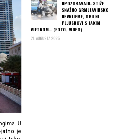
UPOZORAVAJU: STIŽE
SNAŽNO GRMLJAVINSKO
NEVRIJEME, OBILNI
PLJUSKOVI S JAKIM
VJETROM… (FOTO, VIDEO)
21. AUGUSTA 2025
nogima. U
jatno je
ti tako.