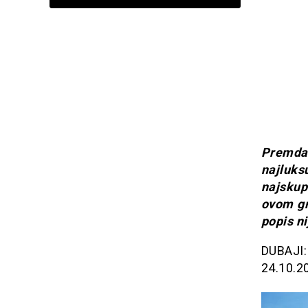
Premda
najluk
najskup
ovom gra
popis n
DUBAJI:
24.10.2