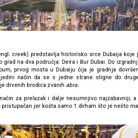
ngl. creek) predstavlja historisko srce Dubaija koje
lo grad na dva područja: Deira i Bur Dubai. Do izgrad
oum, prvog mosta u Dubaiju čija je gradnja dovrše
 jedini način da se s jedne strane stigne do druge
je drvenih brodica zvanih
abra
.
način za prelazak i dalje nesumnjivo najzabavniji, a
 pristupačan jer košta samo 1 dirham što je nešto ma