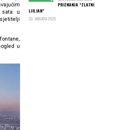
PRIZNANJA “ZLATNI
avajućim
LJILJAN”
 sata u
30. JANUARA 2026
jetitelji
fontane,
pogled u