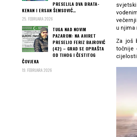
PRESELILA DVA BRATA-
svjetsk
KENAN I ERSAN ŠEMSOVIĆ…
vodeni
25. FEBRUARA 2026
večernji
u njima
TUGA NAD NOVIM
PAZAROM: NA AHIRET
Za još 
PRESELIO FERIZ BAJROVIĆ
točnije
(42) – GRAD SE OPRAŠTA
OD TIHOG I ČESTITOG
cijelost
ČOVJEKA
19. FEBRUARA 2026