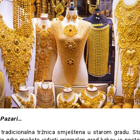
i Pazari…
tradicionalna tržnica smještena u starom gradu. Sta
e gdje možete vidjeti originalan grad kakav je posto