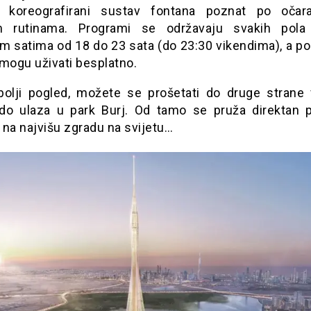
i koreografirani sustav fontana poznat po očar
m rutinama. Programi se održavaju svakih pola
m satima od 18 do 23 sata (do 23:30 vikendima), a pos
 mogu uživati besplatno.
bolji pogled, možete se prošetati do druge strane 
 do ulaza u park Burj. Od tamo se pruža direktan 
i na najvišu zgradu na svijetu…