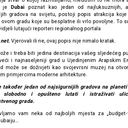
a je
Dubai
poznat kao jedan od najluksuznijih, 
ljih gradova na svijetu, postoji popis atrakcija koj
u ovom gradu koje su besplatne ili vrlo povoljne. To s
idjeli lutajući reporteri regionalnog portala
.net.
Vjerovali ili ne, ovaj popis nije nimalo kratak.
že i treba biti jedina destinacija vašeg sljedećeg p
veći i najnaseljeniji grad u Ujedinjenim Arapskim E
ad može se doživjeti kao svojevrsni muzej na otv
šim primjercima moderne arhitekture.
e također jedan od najsigurnijih gradova na planeti
 slobodno i opušteno lutati i istraživati uli
stvenog grada.
vljamo vam neka od najboljih mjesta za „budget-f
Dubaiju…