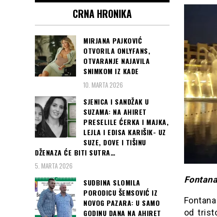
CRNA HRONIKA
MIRJANA PAJKOVIĆ
OTVORILA ONLYFANS,
OTVARANJE NAJAVILA
SNIMKOM IZ KADE
10. MARTA 2026
SJENICA I SANDŽAK U
SUZAMA: NA AHIRET
PRESELILE ĆERKA I MAJKA,
LEJLA I EDISA KARIŠIK- UZ
SUZE, DOVE I TIŠINU
DŽENAZA ĆE BITI SUTRA…
5. MARTA 2026
Fontana
SUDBINA SLOMILA
PORODICU ŠEMSOVIĆ IZ
Fontana 
NOVOG PAZARA: U SAMO
od tris
GODINU DANA NA AHIRET