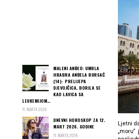
MALENI ANĐEO: UMRLA
HRABRA ANĐELA BURSAĆ
(14)- PRELIJEPA
DJEVOJČICA, BORILA SE
KAO LAVICA SA
LEUKEMIJOM…
11. MARTA 2026
DNEVNI HOROSKOP ZA 12.
Ljetni d
MART 2026. GODINE
„moru” 
11. MARTA 2026
posljed