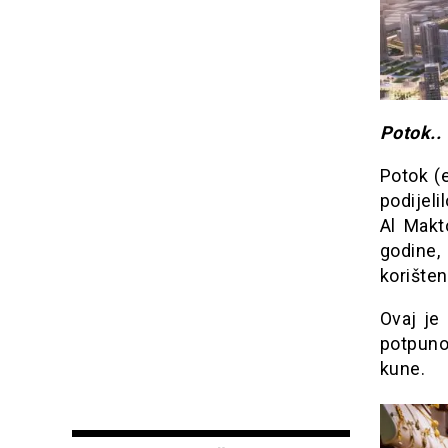
Potok..
Potok (e
podijeli
Al Makt
godine,
korišten
Ovaj je 
potpuno
kune.