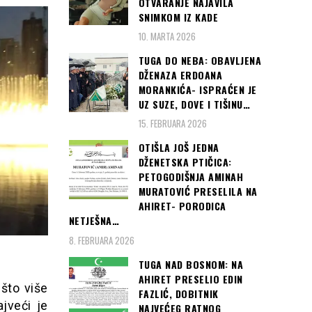
OTVARANJE NAJAVILA
SNIMKOM IZ KADE
10. MARTA 2026
TUGA DO NEBA: OBAVLJENA
DŽENAZA ERDOANA
MORANKIĆA- ISPRAĆEN JE
UZ SUZE, DOVE I TIŠINU…
15. FEBRUARA 2026
OTIŠLA JOŠ JEDNA
DŽENETSKA PTIČICA:
PETOGODIŠNJA AMINAH
MURATOVIĆ PRESELILA NA
AHIRET- PORODICA
NETJEŠNA…
8. FEBRUARA 2026
TUGA NAD BOSNOM: NA
AHIRET PRESELIO EDIN
ešto više
FAZLIĆ, DOBITNIK
jveći je
NAJVEĆEG RATNOG