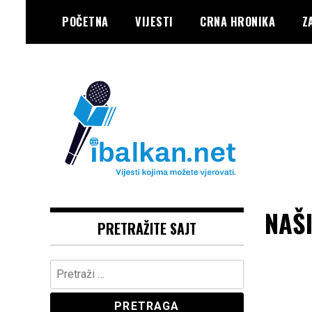
Skip
POČETNA
VIJESTI
CRNA HRONIKA
Z
to
content
Vaše Pravo, Vaš Portal
IBALKAN
NAŠI
PRETRAŽITE SAJT
Pretraga: