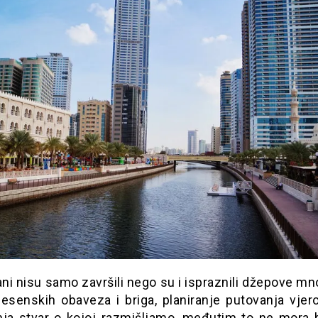
ani nisu samo završili nego su i ispraznili džepove m
jesenskih obaveza i briga, planiranje putovanja vjero
nja stvar o kojoj razmišljamo, međutim to ne mora bi