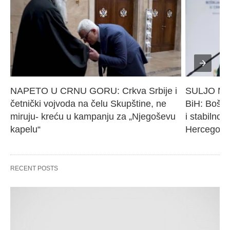
NAPETO U CRNU GORU: Crkva Srbije i 
SULJO Must
četnički vojvoda na čelu Skupštine, ne 
BiH: Bošnj
miruju- kreću u kampanju za „Njegoševu 
i stabilnos
kapelu“
Hercegovi
RECENT POSTS