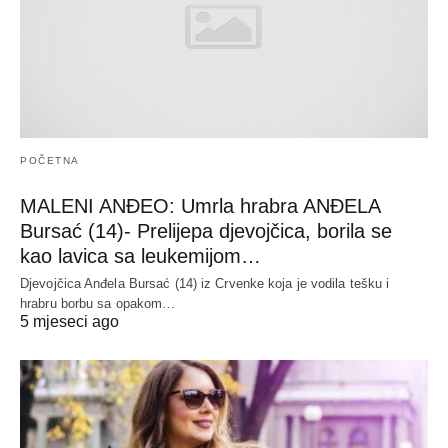
POČETNA
MALENI ANĐEO: Umrla hrabra ANĐELA
Bursać (14)- Prelijepa djevojčica, borila se
kao lavica sa leukemijom…
Djevojčica Anđela Bursać (14) iz Crvenke koja je vodila tešku i
hrabru borbu sa opakom…
5 mjeseci ago