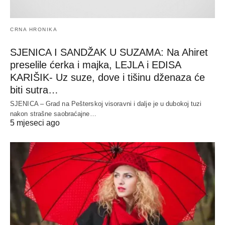
CRNA HRONIKA
SJENICA I SANDŽAK U SUZAMA: Na Ahiret
preselile ćerka i majka, LEJLA i EDISA
KARIŠIK- Uz suze, dove i tišinu dženaza će
biti sutra…
SJENICA – Grad na Pešterskoj visoravni i dalje je u dubokoj tuzi
nakon strašne saobraćajne…
5 mjeseci ago