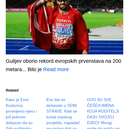
Gulijev oborio rekord evropskih prvenstava na 200
metara... Bilo je
Read more
Related
Kako je Emir
Evo šta se
OVO SU SVE
Kusturica
dešavalo u SOBI
ČEŠĆA IMENA
promijenio vjeru i
STRAVE: Klali se
KOJA RODITELJI
još jednom
turisti srpskog
DAJU SVOJOJ
dokazao da su
porijekla, napadač
DJECI! Mnogi
Srbi suštinski–
se smijao dok su
misle da potiču sa