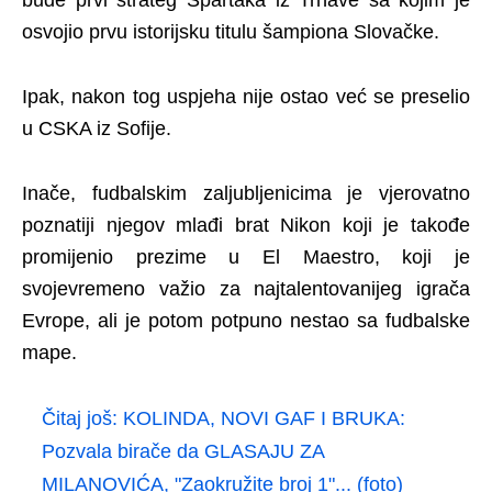
bude prvi strateg Spartaka iz Trnave sa kojim je
osvojio prvu istorijsku titulu šampiona Slovačke.
Ipak, nakon tog uspjeha nije ostao već se preselio
u CSKA iz Sofije.
Inače, fudbalskim zaljubljenicima je vjerovatno
poznatiji njegov mlađi brat Nikon koji je takođe
promijenio prezime u El Maestro, koji je
svojevremeno važio za najtalentovanijeg igrača
Evrope, ali je potom potpuno nestao sa fudbalske
mape.
Čitaj još:
KOLINDA, NOVI GAF I BRUKA:
Pozvala birače da GLASAJU ZA
MILANOVIĆA, "Zaokružite broj 1"... (foto)