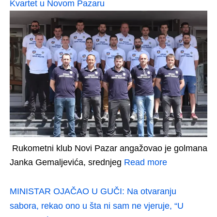
Kvartet u Novom Pazaru
Rukometni klub Novi Pazar angažovao je golmana
Janka Gemaljevića, srednjeg
Read more
MINISTAR OJAČAO U GUČI: Na otvaranju
sabora, rekao ono u šta ni sam ne vjeruje, “U