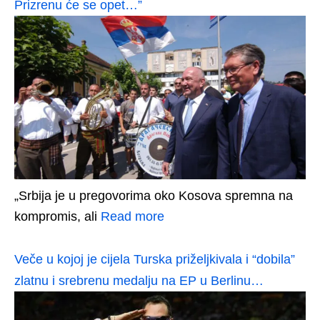
Prizrenu će se opet…”
„Srbija je u pregovorima oko Kosova spremna na
kompromis, ali
Read more
Veče u kojoj je cijela Turska priželjkivala i “dobila”
zlatnu i srebrenu medalju na EP u Berlinu…