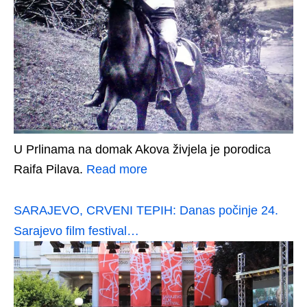
U Prlinama na domak Akova živjela je porodica
Raifa Pilava.
Read more
SARAJEVO, CRVENI TEPIH: Danas počinje 24.
Sarajevo film festival…