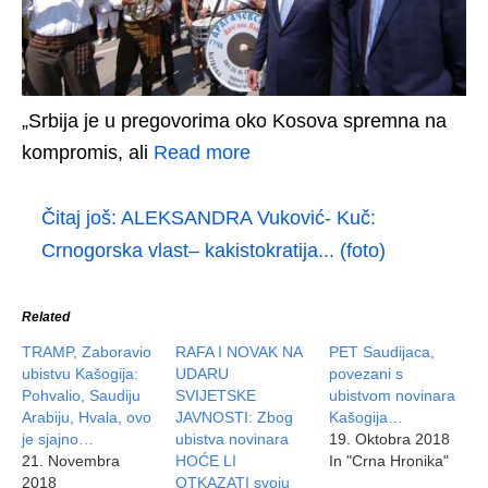
„Srbija je u pregovorima oko Kosova spremna na
kompromis, ali
Read more
Čitaj još:
ALEKSANDRA Vuković- Kuč:
Crnogorska vlast– kakistokratija... (foto)
Related
TRAMP, Zaboravio
RAFA I NOVAK NA
PET Saudijaca,
ubistvu Kašogija:
UDARU
povezani s
Pohvalio, Saudiju
SVIJETSKE
ubistvom novinara
Arabiju, Hvala, ovo
JAVNOSTI: Zbog
Kašogija…
je sjajno…
ubistva novinara
19. Oktobra 2018
21. Novembra
HOĆE LI
In "Crna Hronika"
2018
OTKAZATI svoju