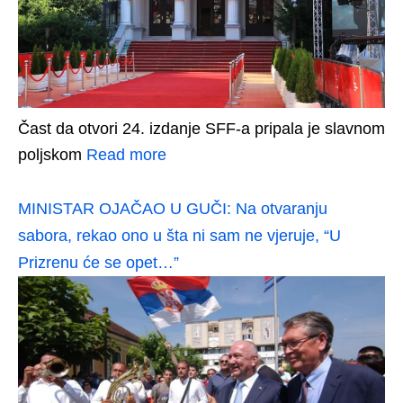
Čast da otvori 24. izdanje SFF-a pripala je slavnom
poljskom
Read more
MINISTAR OJAČAO U GUČI: Na otvaranju
sabora, rekao ono u šta ni sam ne vjeruje, “U
Prizrenu će se opet…”