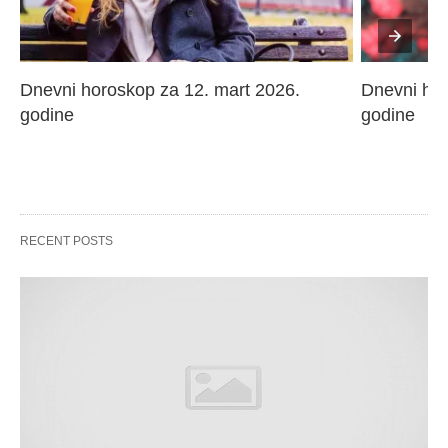
Dnevni horoskop za 12. mart 2026. 
Dnevni hor
godine
godine
RECENT POSTS