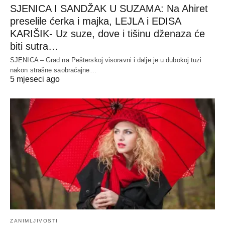
SJENICA I SANDŽAK U SUZAMA: Na Ahiret
preselile ćerka i majka, LEJLA i EDISA
KARIŠIK- Uz suze, dove i tišinu dženaza će
biti sutra…
SJENICA – Grad na Pešterskoj visoravni i dalje je u dubokoj tuzi
nakon strašne saobraćajne…
5 mjeseci ago
ZANIMLJIVOSTI