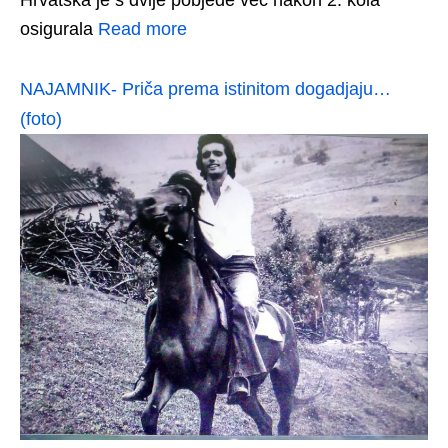
osigurala
Read more
NAJAMNIK- Priča prema istinitom dogadjaju…
(foto)