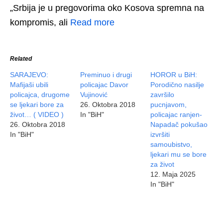
„Srbija je u pregovorima oko Kosova spremna na
kompromis, ali
Read more
Related
SARAJEVO:
Preminuo i drugi
HOROR u BiH:
Mafijaši ubili
policajac Davor
Porodično nasilje
policajca, drugome
Vujinović
završilo
se ljekari bore za
26. Oktobra 2018
pucnjavom,
život… ( VIDEO )
In "BiH"
policajac ranjen-
26. Oktobra 2018
Napadač pokušao
In "BiH"
izvršiti
samoubistvo,
ljekari mu se bore
za život
12. Maja 2025
In "BiH"