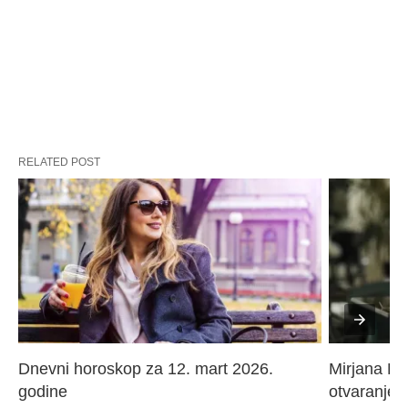
RELATED POST
Dnevni horoskop za 12. mart 2026. 
Mirjana Paj
godine
otvaranje 