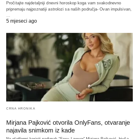
Pročitajte najdetaljniji dnevni horoskop koga vam svakodnevno
pripremaju najpoznatiji astrolozi sa naših područja- Ovan impulsivan,
…
5 mjeseci ago
CRNA HRONIKA
Mirjana Pajković otvorila OnlyFans, otvaranje
najavila snimkom iz kade
Na platformi koristi nadimak “Sexy Lawyer” Mirjana Pajković, bivša