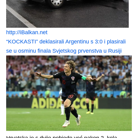
http://iBalkan.net
“KOCKASTI” deklasirali Argentinu s 3:0 i plasirali
se u osminu finala Svjetskog prvenstva u Rusiji
Hrvatska je s dvije pobjede već nakon 2. kola