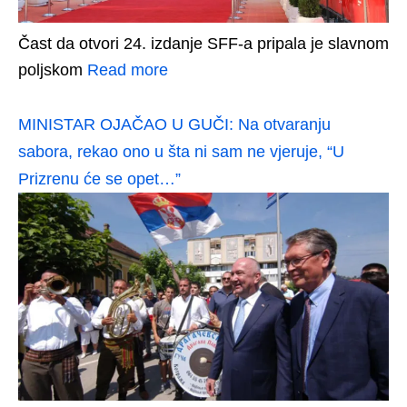
Čast da otvori 24. izdanje SFF-a pripala je slavnom
poljskom
Read more
MINISTAR OJAČAO U GUČI: Na otvaranju
sabora, rekao ono u šta ni sam ne vjeruje, “U
Prizrenu će se opet…”