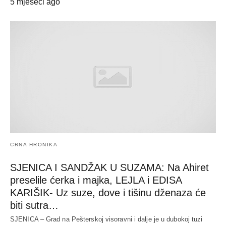
5 mjeseci ago
CRNA HRONIKA
SJENICA I SANDŽAK U SUZAMA: Na Ahiret
preselile ćerka i majka, LEJLA i EDISA
KARIŠIK- Uz suze, dove i tišinu dženaza će
biti sutra…
SJENICA – Grad na Pešterskoj visoravni i dalje je u dubokoj tuzi