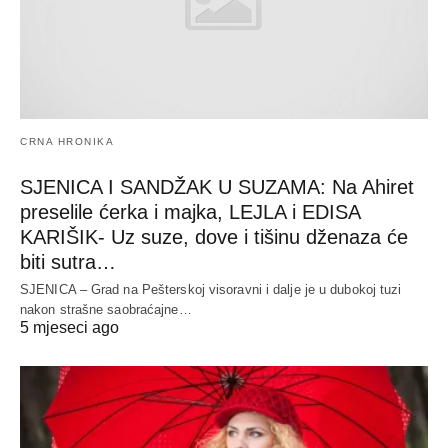
CRNA HRONIKA
SJENICA I SANDŽAK U SUZAMA: Na Ahiret
preselile ćerka i majka, LEJLA i EDISA
KARIŠIK- Uz suze, dove i tišinu dženaza će
biti sutra…
SJENICA – Grad na Pešterskoj visoravni i dalje je u dubokoj tuzi
nakon strašne saobraćajne…
5 mjeseci ago