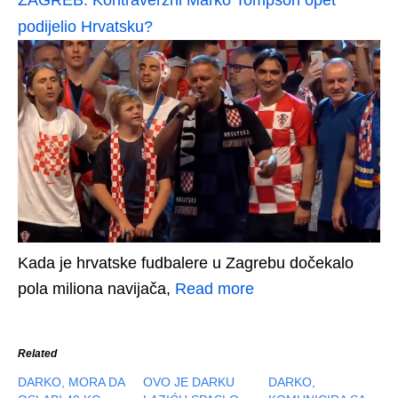
ZAGREB: Kontraverzni Marko Tompson opet
podijelio Hrvatsku?
Kada je hrvatske fudbalere u Zagrebu dočekalo
pola miliona navijača,
Read more
Related
DARKO, MORA DA
OVO JE DARKU
DARKO,