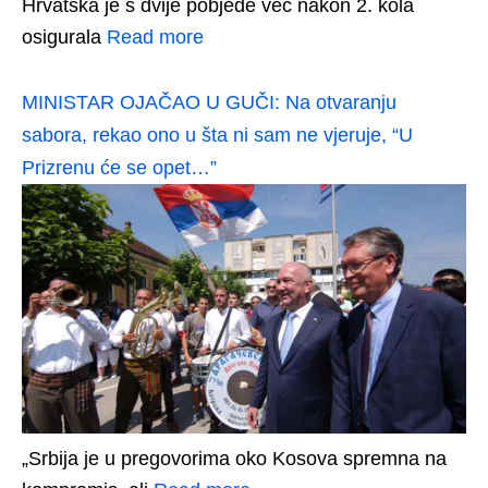
Hrvatska je s dvije pobjede već nakon 2. kola
osigurala
Read more
MINISTAR OJAČAO U GUČI: Na otvaranju
sabora, rekao ono u šta ni sam ne vjeruje, “U
Prizrenu će se opet…”
„Srbija je u pregovorima oko Kosova spremna na