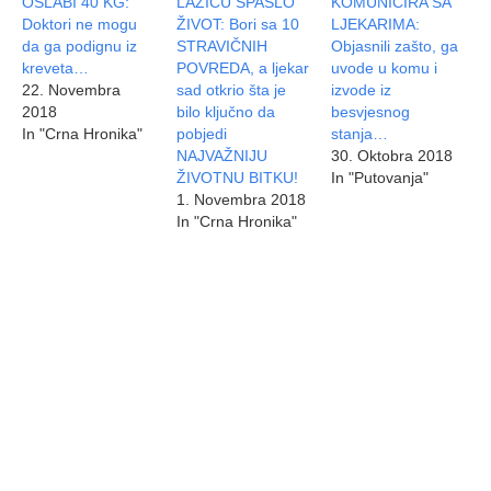
OSLABI 40 KG:
LAZIĆU SPASLO
KOMUNICIRA SA
Doktori ne mogu
ŽIVOT: Bori sa 10
LJEKARIMA:
da ga podignu iz
STRAVIČNIH
Objasnili zašto, ga
kreveta…
POVREDA, a ljekar
uvode u komu i
22. Novembra
sad otkrio šta je
izvode iz
2018
bilo ključno da
besvjesnog
In "Crna Hronika"
pobjedi
stanja…
NAJVAŽNIJU
30. Oktobra 2018
ŽIVOTNU BITKU!
In "Putovanja"
1. Novembra 2018
In "Crna Hronika"