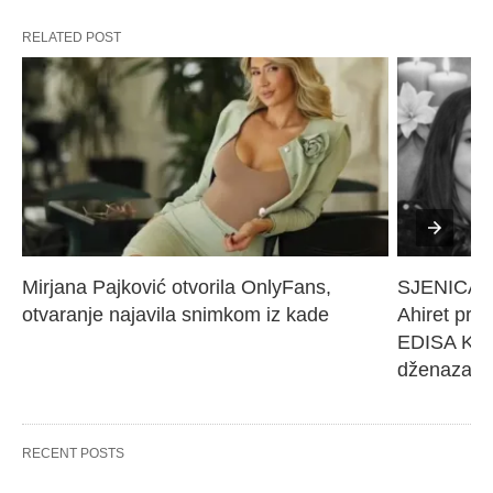
RELATED POST
Mirjana Pajković otvorila OnlyFans, 
SJENICA 
otvaranje najavila snimkom iz kade
Ahiret pres
EDISA KARI
dženaza će
RECENT POSTS