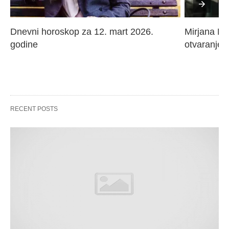
Dnevni horoskop za 12. mart 2026. 
Mirjana Paj
godine
otvaranje 
RECENT POSTS