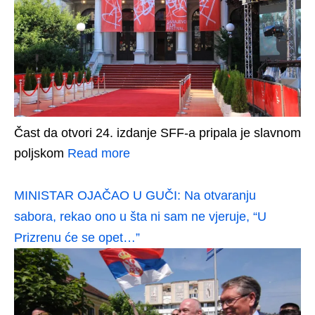
Čast da otvori 24. izdanje SFF-a pripala je slavnom
poljskom
Read more
MINISTAR OJAČAO U GUČI: Na otvaranju
sabora, rekao ono u šta ni sam ne vjeruje, “U
Prizrenu će se opet…”