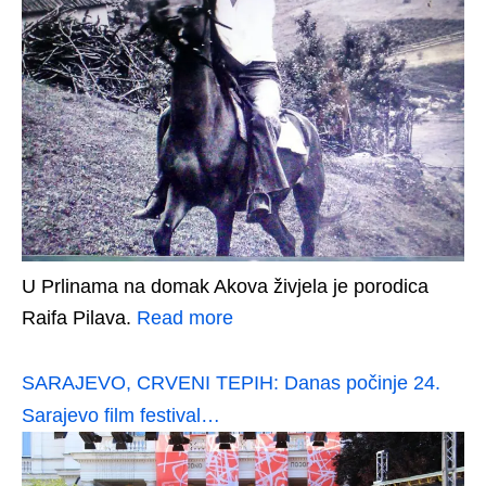
U Prlinama na domak Akova živjela je porodica
Raifa Pilava.
Read more
SARAJEVO, CRVENI TEPIH: Danas počinje 24.
Sarajevo film festival…