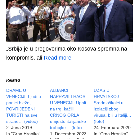
„Srbija je u pregovorima oko Kosova spremna na
kompromis, ali
Read more
Related
DRAME U
ALBANCI
UŽAS U
VENECIJI: Ljudi u
NAPRAVILI HAOS
HRVATSKOJ:
panici bježe,
U VENECIJI: Upali
Srednjoškolci u
POVRIJEĐENI
na trg, kačili
izolaciji zbog
TURISTI na sve
CRNOG ORLA
virusa, bili u Italiji…
strane… (video)
umjesto italijanske
(foto)
2. Juna 2019
trobojke… (foto)
24. Februara 2020
In "Crna Hronika"
1. Decembra 2023
In "Crna Hronika"