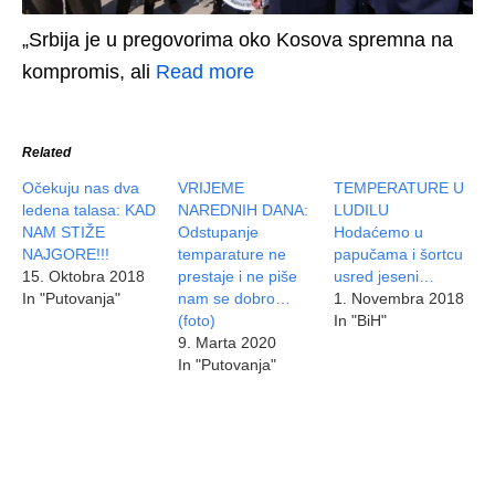
„Srbija je u pregovorima oko Kosova spremna na
kompromis, ali
Read more
Related
Očekuju nas dva
VRIJEME
TEMPERATURE U
ledena talasa: KAD
NAREDNIH DANA:
LUDILU
NAM STIŽE
Odstupanje
Hodaćemo u
NAJGORE!!!
temparature ne
papučama i šortcu
15. Oktobra 2018
prestaje i ne piše
usred jeseni…
In "Putovanja"
nam se dobro…
1. Novembra 2018
(foto)
In "BiH"
9. Marta 2020
In "Putovanja"