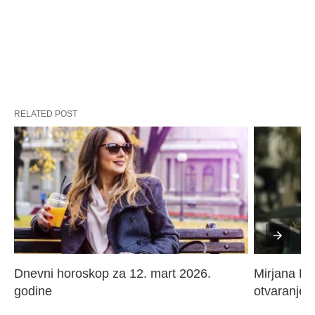
RELATED POST
Dnevni horoskop za 12. mart 2026. 
Mirjana Paj
godine
otvaranje 