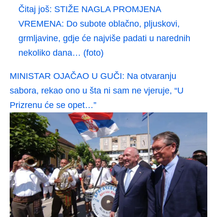
Čitaj još:
STIŽE NAGLA PROMJENA
VREMENA: Do subote oblačno, pljuskovi,
grmljavine, gdje će najviše padati u narednih
nekoliko dana… (foto)
MINISTAR OJAČAO U GUČI: Na otvaranju
sabora, rekao ono u šta ni sam ne vjeruje, “U
Prizrenu će se opet…”