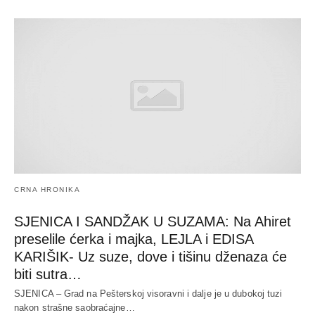
CRNA HRONIKA
SJENICA I SANDŽAK U SUZAMA: Na Ahiret
preselile ćerka i majka, LEJLA i EDISA
KARIŠIK- Uz suze, dove i tišinu dženaza će
biti sutra…
SJENICA – Grad na Pešterskoj visoravni i dalje je u dubokoj tuzi
nakon strašne saobraćajne…