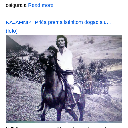
osigurala
Read more
NAJAMNIK- Priča prema istinitom dogadjaju…
(foto)