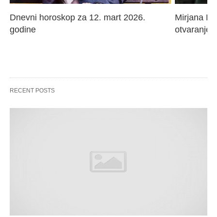
Dnevni horoskop za 12. mart 2026. 
Mirjana Paj
godine
otvaranje 
RECENT POSTS