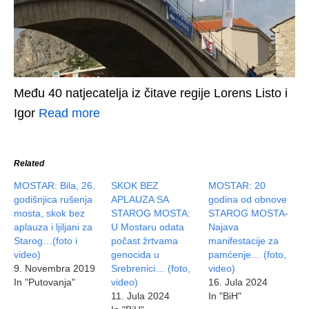
Među 40 natjecatelja iz čitave regije Lorens Listo i
Igor
Read more
Related
MOSTAR: Bila, 26.
SKOK BEZ
MOSTAR: 20
godišnjica rušenja
APLAUZA SA
godina od obnove
mosta, skok bez
STAROG MOSTA:
STAROG MOSTA-
aplauza i ljiljani za
U Mostaru odata
Najava
Starog…(foto i
počast žrtvama
manifestacije za
video)
genocida u
pamćenje… (foto,
9. Novembra 2019
Srebrenici… (foto,
video)
In "Putovanja"
video)
16. Jula 2024
11. Jula 2024
In "BiH"