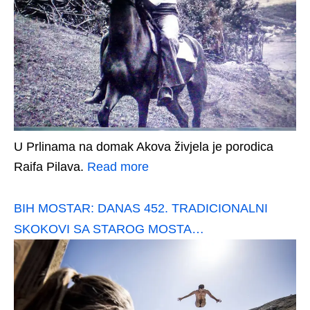
U Prlinama na domak Akova živjela je porodica
Raifa Pilava.
Read more
BIH MOSTAR: DANAS 452. TRADICIONALNI
SKOKOVI SA STAROG MOSTA…