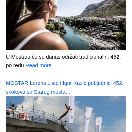
U Mostaru će se danas održati tradicionalni, 452.
po redu
Read more
MOSTAR Lorens Listo i Igor Kazić pobjednici 452.
skokova sa Starog mosta…