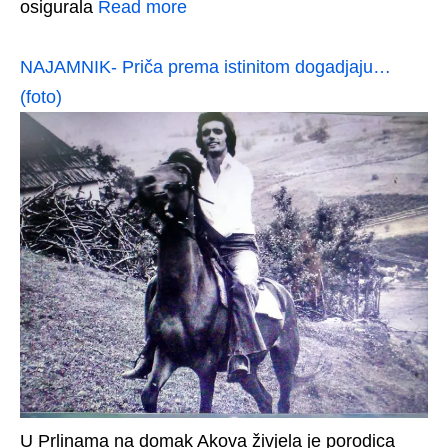
osigurala
Read more
NAJAMNIK- Priča prema istinitom dogadjaju…
(foto)
U Prlinama na domak Akova živjela je porodica