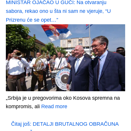
MINISTAR OJAČAO U GUČI: Na otvaranju
sabora, rekao ono u šta ni sam ne vjeruje, “U
Prizrenu će se opet…”
„Srbija je u pregovorima oko Kosova spremna na
kompromis, ali
Read more
Čitaj još:
DETALJI BRUTALNOG OBRAČUNA