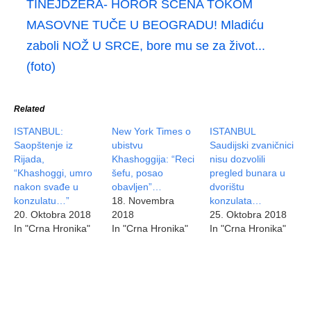
TINEJDŽERA- HOROR SCENA TOKOM
MASOVNE TUČE U BEOGRADU! Mladiću
zaboli NOŽ U SRCE, bore mu se za život...
(foto)
Related
ISTANBUL:
New York Times o
ISTANBUL
Saopštenje iz
ubistvu
Saudijski zvaničnici
Rijada,
Khashoggija: “Reci
nisu dozvolili
“Khashoggi, umro
šefu, posao
pregled bunara u
nakon svađe u
obavljen”…
dvorištu
konzulatu…”
18. Novembra
konzulata…
20. Oktobra 2018
2018
25. Oktobra 2018
In "Crna Hronika"
In "Crna Hronika"
In "Crna Hronika"