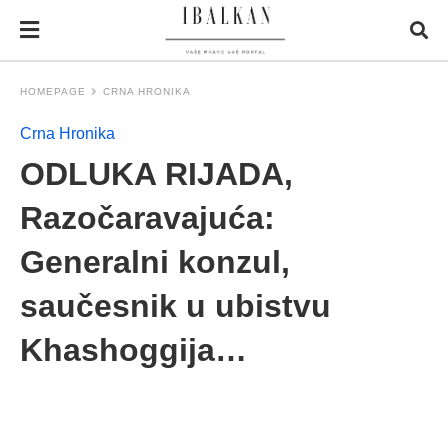
HOMEPAGE
CRNA HRONIKA
Crna Hronika
ODLUKA RIJADA,
Razočaravajuća:
Generalni konzul,
saučesnik u ubistvu
Khashoggija…