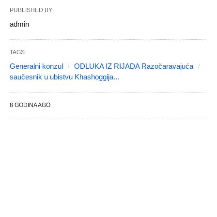
PUBLISHED BY
admin
TAGS:
Generalni konzul
ODLUKA IZ RIJADA Razočaravajuća
saučesnik u ubistvu Khashoggija...
8 GODINA AGO