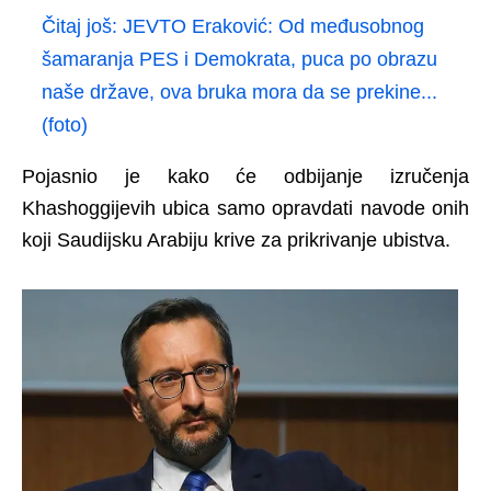
Čitaj još:
JEVTO Eraković: Od međusobnog
šamaranja PES i Demokrata, puca po obrazu
naše države, ova bruka mora da se prekine...
(foto)
Pojasnio je kako će odbijanje izručenja
Khashoggijevih ubica samo opravdati navode onih
koji Saudijsku Arabiju krive za prikrivanje ubistva.