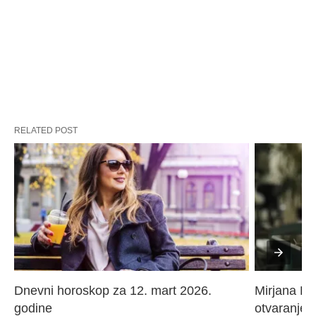
RELATED POST
Dnevni horoskop za 12. mart 2026. 
Mirjana Paj
godine
otvaranje 