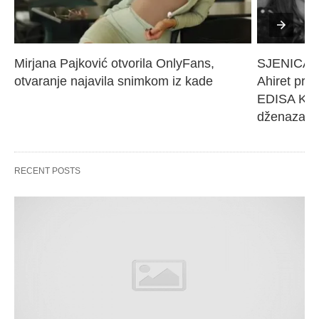
Mirjana Pajković otvorila OnlyFans, 
SJENICA 
otvaranje najavila snimkom iz kade
Ahiret pres
EDISA KARI
dženaza će
RECENT POSTS