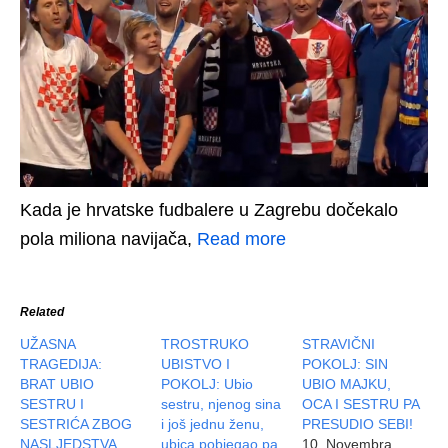
Kada je hrvatske fudbalere u Zagrebu dočekalo
pola miliona navijača,
Read more
Related
UŽASNA
TROSTRUKO
STRAVIČNI
TRAGEDIJA:
UBISTVO I
POKOLJ: SIN
BRAT UBIO
POKOLJ: Ubio
UBIO MAJKU,
SESTRU I
sestru, njenog sina
OCA I SESTRU PA
SESTRIĆA ZBOG
i još jednu ženu,
PRESUDIO SEBI!
NASLJEDSTVA…
ubica pobjegao pa
10. Novembra