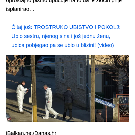
oproštajno pismo upućuje na to da je zločin prije
isplanirao…
Čitaj još:
TROSTRUKO UBISTVO I POKOLJ:
Ubio sestru, njenog sina i još jednu ženu,
ubica pobjegao pa se ubio u blizini! (video)
iBalkan.net/Danas.hr