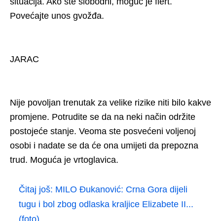
situacija. Ako ste slobodni, moguć je flert.
Povećajte unos gvožđa.
JARAC
Nije povoljan trenutak za velike rizike niti bilo kakve
promjene. Potrudite se da na neki način održite
postojeće stanje. Veoma ste posvećeni voljenoj
osobi i nadate se da će ona umijeti da prepozna
trud. Moguća je vrtoglavica.
Čitaj još:
MILO Đukanović: Crna Gora dijeli
tugu i bol zbog odlaska kraljice Elizabete II...
(foto)