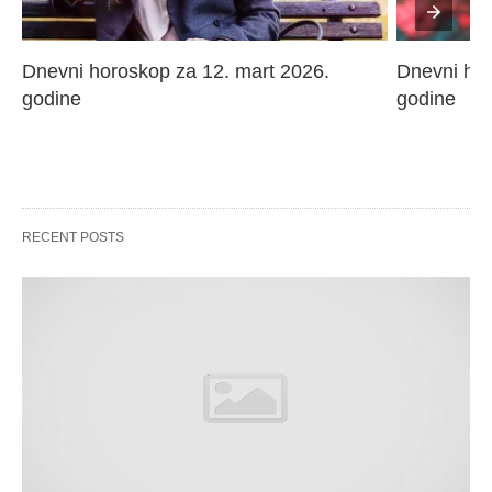
Dnevni horoskop za 12. mart 2026. 
Dnevni hor
godine
godine
RECENT POSTS