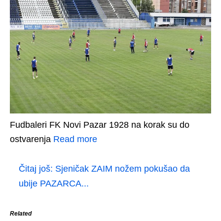
Fudbaleri FK Novi Pazar 1928 na korak su do
ostvarenja
Read more
Čitaj još:
Sjeničak ZAIM nožem pokušao da
ubije PAZARCA...
Related