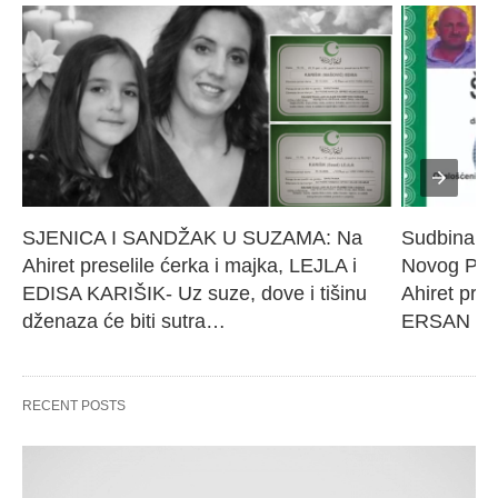
SJENICA I SANDŽAK U SUZAMA: Na 
Sudbina sl
Ahiret preselile ćerka i majka, LEJLA i 
Novog Paz
EDISA KARIŠIK- Uz suze, dove i tišinu 
Ahiret pres
dženaza će biti sutra…
ERSAN Še
RECENT POSTS