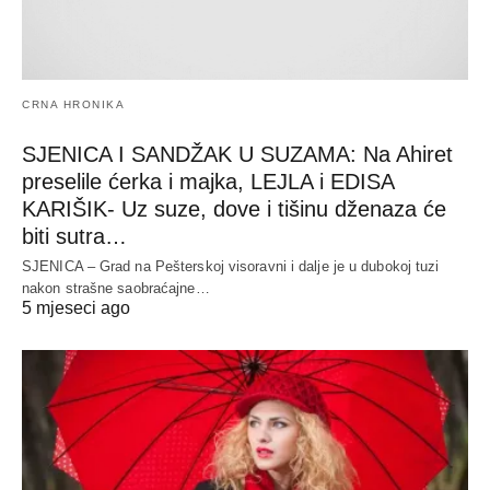
CRNA HRONIKA
SJENICA I SANDŽAK U SUZAMA: Na Ahiret
preselile ćerka i majka, LEJLA i EDISA
KARIŠIK- Uz suze, dove i tišinu dženaza će
biti sutra…
SJENICA – Grad na Pešterskoj visoravni i dalje je u dubokoj tuzi
nakon strašne saobraćajne…
5 mjeseci ago