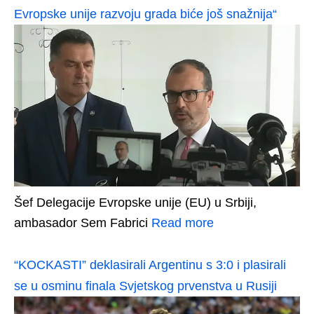
Evropske unije razvoju grada biće još snažnija“
Šef Delegacije Evropske unije (EU) u Srbiji,
ambasador Sem Fabrici
Read more
“KOCKASTI” deklasirali Argentinu s 3:0 i plasirali
se u osminu finala Svjetskog prvenstva u Rusiji