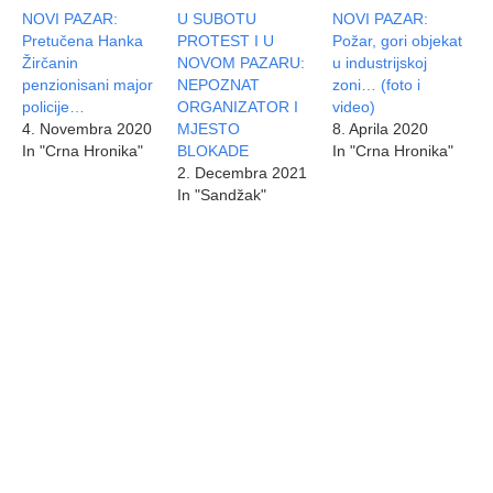
NOVI PAZAR:
U SUBOTU
NOVI PAZAR:
Pretučena Hanka
PROTEST I U
Požar, gori objekat
Žirčanin
NOVOM PAZARU:
u industrijskoj
penzionisani major
NEPOZNAT
zoni… (foto i
policije…
ORGANIZATOR I
video)
4. Novembra 2020
MJESTO
8. Aprila 2020
In "Crna Hronika"
BLOKADE
In "Crna Hronika"
2. Decembra 2021
In "Sandžak"