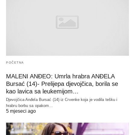
POČETNA
MALENI ANĐEO: Umrla hrabra ANĐELA
Bursać (14)- Prelijepa djevojčica, borila se
kao lavica sa leukemijom…
Djevojčica Anđela Bursać (14) iz Crvenke koja je vodila tešku i
hrabru borbu sa opakom…
5 mjeseci ago