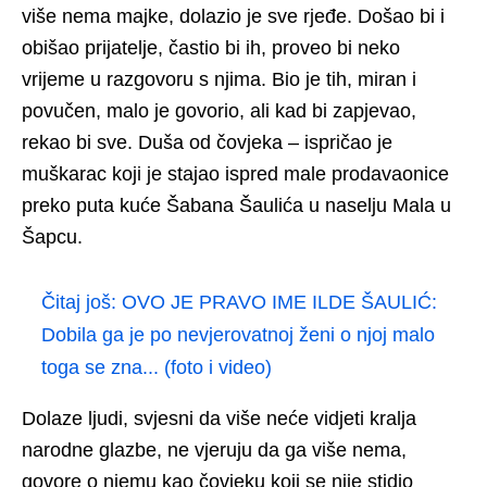
više nema majke, dolazio je sve rjeđe. Došao bi i
obišao prijatelje, častio bi ih, proveo bi neko
vrijeme u razgovoru s njima. Bio je tih, miran i
povučen, malo je govorio, ali kad bi zapjevao,
rekao bi sve. Duša od čovjeka – ispričao je
muškarac koji je stajao ispred male prodavaonice
preko puta kuće Šabana Šaulića u naselju Mala u
Šapcu.
Čitaj još:
OVO JE PRAVO IME ILDE ŠAULIĆ:
Dobila ga je po nevjerovatnoj ženi o njoj malo
toga se zna... (foto i video)
Dolaze ljudi, svjesni da više neće vidjeti kralja
narodne glazbe, ne vjeruju da ga više nema,
govore o njemu kao čovjeku koji se nije stidio