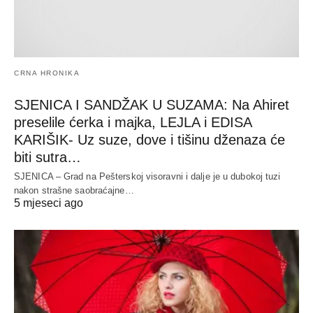
CRNA HRONIKA
SJENICA I SANDŽAK U SUZAMA: Na Ahiret
preselile ćerka i majka, LEJLA i EDISA
KARIŠIK- Uz suze, dove i tišinu dženaza će
biti sutra…
SJENICA – Grad na Pešterskoj visoravni i dalje je u dubokoj tuzi
nakon strašne saobraćajne…
5 mjeseci ago