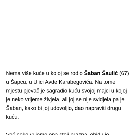
Nema više kuće u kojoj se rodio
Šaban Šaulić
(67)
u Šapcu, u Ulici Avde Karabegovića. Na tome
mjestu pjevač je sagradio kuću svojoj majci u kojoj
je neko vrijeme živjela, ali joj se nije svidjela pa je
Šaban, kako bi joj udovoljio, dao napraviti drugu
kuću.
Već neko vrijeme ona stoji prazna, obiđu je