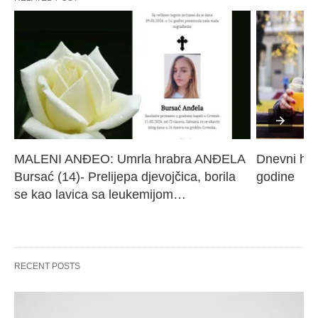
MALENI ANĐEO: Umrla hrabra ANĐELA 
Dnevni hor
Bursać (14)- Prelijepa djevojčica, borila 
godine
se kao lavica sa leukemijom…
RECENT POSTS