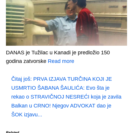
DANAS je Tužilac u Kanadi je predložio 150
godina zatvorske
Read more
Čitaj još:
PRVA IZJAVA TURČINA KOJI JE
USMRTIO ŠABANA ŠAULIĆA: Evo šta je
rekao o STRAVIČNOJ NESREĆI koja je zavila
Balkan u CRNO! Njegov ADVOKAT dao je
ŠOK izjavu...
Related