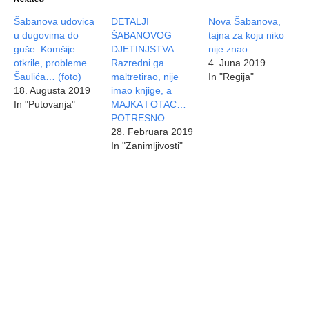
Šabanova udovica
DETALJI
Nova Šabanova,
u dugovima do
ŠABANOVOG
tajna za koju niko
guše: Komšije
DJETINJSTVA:
nije znao…
otkrile, probleme
Razredni ga
4. Juna 2019
Šaulića… (foto)
maltretirao, nije
In "Regija"
18. Augusta 2019
imao knjige, a
In "Putovanja"
MAJKA I OTAC…
POTRESNO
28. Februara 2019
In "Zanimljivosti"