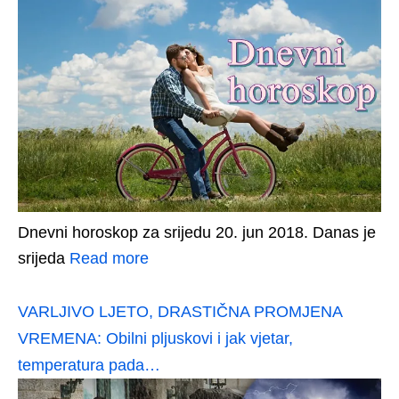
Dnevni horoskop za srijedu 20. jun 2018. Danas je
srijeda
Read more
VARLJIVO LJETO, DRASTIČNA PROMJENA
VREMENA: Obilni pljuskovi i jak vjetar,
temperatura pada…