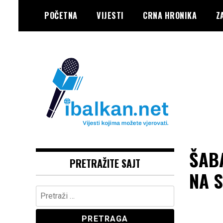
Skip
POČETNA
VIJESTI
CRNA HRONIKA
Z
to
content
Vaše Pravo, Vaš Portal
IBALKAN
ŠAB
PRETRAŽITE SAJT
NA 
Pretraga: