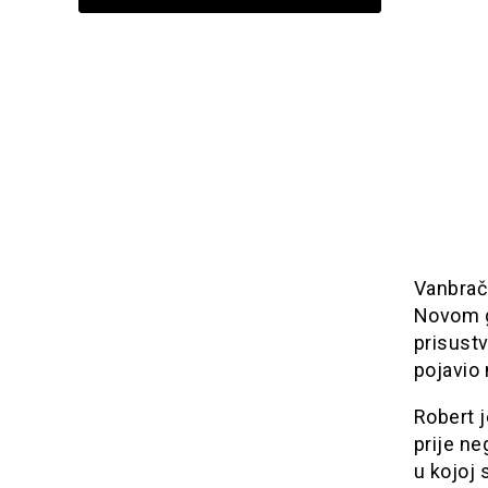
Vanbrač
Novom gr
prisustv
pojavio 
Robert 
prije ne
u kojoj