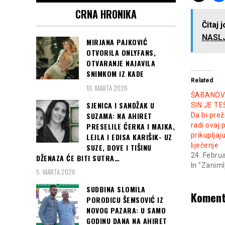
CRNA HRONIKA
Čitaj 
NASL
MIRJANA PAJKOVIĆ
OTVORILA ONLYFANS,
OTVARANJE NAJAVILA
SNIMKOM IZ KADE
Related
10. MARTA 2026
ŠABANOV
SJENICA I SANDŽAK U
SIN JE T
SUZAMA: NA AHIRET
Da bi pre
PRESELILE ĆERKA I MAJKA,
radi ovaj
prikupljaj
LEJLA I EDISA KARIŠIK- UZ
liječenje
SUZE, DOVE I TIŠINU
24. Febru
DŽENAZA ĆE BITI SUTRA…
In "Zaniml
5. MARTA 2026
SUDBINA SLOMILA
Koment
PORODICU ŠEMSOVIĆ IZ
NOVOG PAZARA: U SAMO
GODINU DANA NA AHIRET