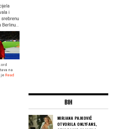
jela
ZAGREB: Kontraverzni
NAJAMNIK- Priča prema
la i
Marko Tompson opet
istinitom dogadjaju…
 srebrenu
podijelio Hrvatsku?
(foto)
Berlinu…
Kada je hrvatske fudbalere
u Zagrebu dočekalo pola
ord
U Prlinama na domak Akova
miliona navijača,
Read more
ava na
živjela je porodica Raifa
je
Read
Pilava.
Read more
BIH
MIRJANA PAJKOVIĆ
OTVORILA ONLYFANS,