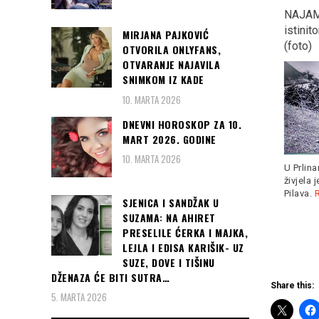
Veče u kojoj je cijela
ZAGREB: Kontraverzni
NAJAMNI
Turska priželjkivala i
Marko Tompson opet
istinito
MIRJANA PAJKOVIĆ
“dobila” zlatnu i srebrenu
podijelio Hrvatsku?
(foto)
OTVORILA ONLYFANS,
medalju na EP u Berlinu…
OTVARANJE NAJAVILA
SNIMKOM IZ KADE
10. MARTA 2026
DNEVNI HOROSKOP ZA 10.
MART 2026. GODINE
Kada je hrvatske fudbalere
u Zagrebu dočekalo pola
10. MARTA 2026
Gulijev oborio rekord
U Prlina
miliona navijača,
Read more
evropskih prvenstava na
živjela j
200 metara... Bilo je
Read
Pilava.
Re
more
SJENICA I SANDŽAK U
SUZAMA: NA AHIRET
PRESELILE ĆERKA I MAJKA,
LEJLA I EDISA KARIŠIK- UZ
SUZE, DOVE I TIŠINU
DŽENAZA ĆE BITI SUTRA…
Share this:
5. MARTA 2026