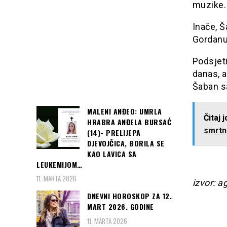
muzike.
Inače, 
Gordanu 
Podsjet
danas, a
Šaban sa
MALENI ANĐEO: UMRLA
Čitaj 
HRABRA ANĐELA BURSAĆ
smrtn
(14)- PRELIJEPA
DJEVOJČICA, BORILA SE
KAO LAVICA SA
LEUKEMIJOM…
11. MARTA 2026
izvor: a
DNEVNI HOROSKOP ZA 12.
MART 2026. GODINE
11. MARTA 2026