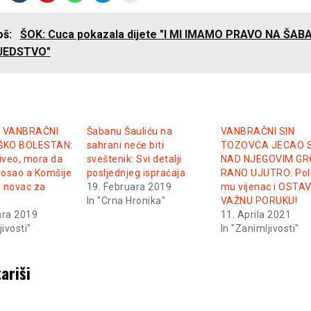
još:
ŠOK: Cuca pokazala dijete "I MI IMAMO PRAVO NA ŠA
JEDSTVO"
 VANBRAČNI
Šabanu Šauliću na
VANBRAČNI SIN
EŠKO BOLESTAN:
sahrani neće biti
TOZOVCA JECAO 
živeo, mora da
sveštenik: Svi detalji
NAD NJEGOVIM G
 posao a Komšije
posljednjeg ispraćaja
RANO UJUTRO: Pol
u novac za
19. Februara 2019
mu vijenac i OSTA
In "Crna Hronika"
VAŽNU PORUKU!
ara 2019
11. Aprila 2021
jivosti"
In "Zanimljivosti"
ariši