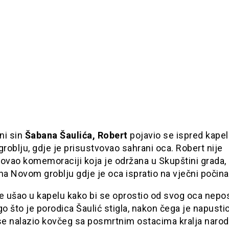
ni sin
Šabana Šaulića, Robert
pojavio se ispred kapel
oblju, gdje je prisustvovao sahrani oca. Robert nije
ovao komemoraciji koja je održana u Skupštini grada, 
na Novom groblju gdje je oca ispratio na vječni počina
je ušao u kapelu kako bi se oprostio od svog oca nep
go što je porodica Šaulić stigla, nakon čega je napusti
 se nalazio kovčeg sa posmrtnim ostacima kralja naro