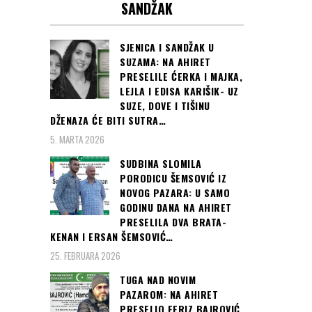
SANDŽAK
SJENICA I SANDŽAK U
SUZAMA: NA AHIRET
PRESELILE ĆERKA I MAJKA,
LEJLA I EDISA KARIŠIK- UZ
SUZE, DOVE I TIŠINU
DŽENAZA ĆE BITI SUTRA…
5. MARTA 2026
SUDBINA SLOMILA
PORODICU ŠEMSOVIĆ IZ
NOVOG PAZARA: U SAMO
GODINU DANA NA AHIRET
PRESELILA DVA BRATA-
KENAN I ERSAN ŠEMSOVIĆ…
25. FEBRUARA 2026
TUGA NAD NOVIM
PAZAROM: NA AHIRET
PRESELIO FERIZ BAJROVIĆ