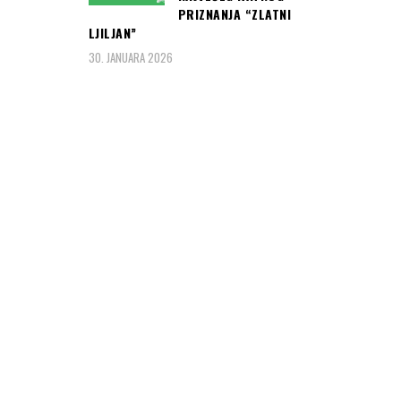
PRIZNANJA “ZLATNI
LJILJAN”
30. JANUARA 2026