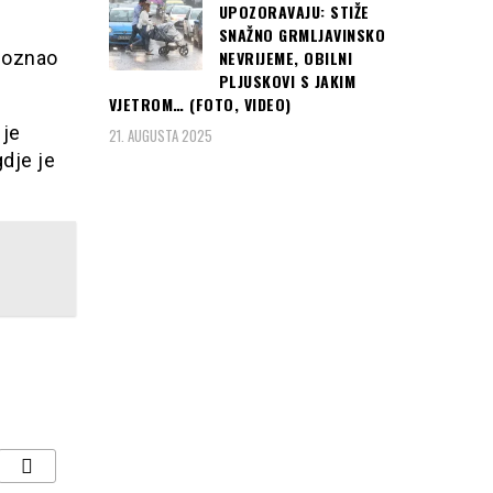
UPOZORAVAJU: STIŽE
SNAŽNO GRMLJAVINSKO
upoznao
NEVRIJEME, OBILNI
PLJUSKOVI S JAKIM
VJETROM… (FOTO, VIDEO)
 je
21. AUGUSTA 2025
dje je