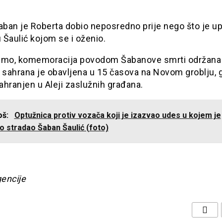
Šaban je Roberta dobio neposredno prije nego što je 
Šaulić kojom se i oženio.
imo, komemoracija povodom Šabanove smrti održana
 sahrana je obavljena u 15 časova na Novom groblju, g
hranjen u Aleji zaslužnih građana.
još:
Optužnica protiv vozača koji je izazvao udes u kojem je
o stradao Šaban Šaulić (foto)
gencije