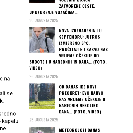
ZATVORENE CESTE,
UPOZORENJE VOZAČIMA…
30. AUGUSTA 2025
NOVA IZNENAĐENJA I U
SEPTEMBRU: JUTROS
IZMJERENO 6°C,
PROČITAJTE I KAKVO NAS
VRIJEME OČEKUJE DO
SUBOTE I U NAREDNIH 15 DANA… (FOTO,
VIDEO)
26. AUGUSTA 2025
e na
OD DANAS IDE NOVI
PREOKRET: EVO KAKVO
ali se
NAS VRIJEME OČEKUJE U
k.
NAREDNIH NEKOLIKO
DANA… (FOTO, VIDEO)
osredno
25. AUGUSTA 2025
o kapelu
dne
METEOROLOZI DANAS