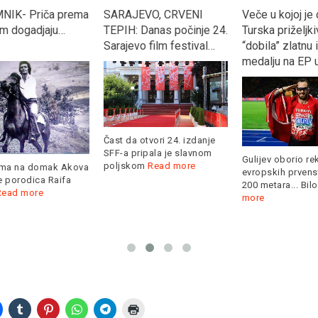
K- Priča prema
SARAJEVO, CRVENI
Veče u kojoj je ci
m dogadjaju…
TEPIH: Danas počinje 24.
Turska priželjkiva
Sarajevo film festival…
“dobila” zlatnu i
medalju na EP u 
Čast da otvori 24. izdanje
SFF-a pripala je slavnom
Gulijev oborio rek
poljskom
Read more
ma na domak Akova
evropskih prvenst
e porodica Raifa
200 metara... Bilo 
ad more
more