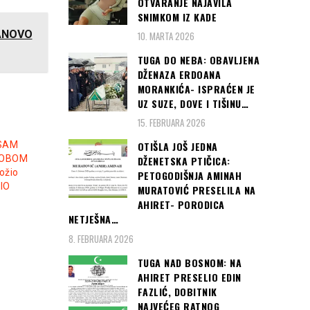
OTVARANJE NAJAVILA
SNIMKOM IZ KADE
BANOVO
10. MARTA 2026
TUGA DO NEBA: OBAVLJENA
DŽENAZA ERDOANA
MORANKIĆA- ISPRAĆEN JE
UZ SUZE, DOVE I TIŠINU…
15. FEBRUARA 2026
OTIŠLA JOŠ JEDNA
SAM
ROBOM
DŽENETSKA PTIČICA:
ožio
PETOGODIŠNJA AMINAH
VIO
MURATOVIĆ PRESELILA NA
AHIRET- PORODICA
NETJEŠNA…
8. FEBRUARA 2026
TUGA NAD BOSNOM: NA
AHIRET PRESELIO EDIN
FAZLIĆ, DOBITNIK
NAJVEĆEG RATNOG