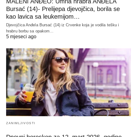
MALENI ANĐEO: Umrla hrabra ANĐELA
Bursać (14)- Prelijepa djevojčica, borila se
kao lavica sa leukemijom…
Djevojčica Anđela Bursać (14) iz Crvenke koja je vodila tešku i
hrabru borbu sa opakom…
5 mjeseci ago
ZANIMLJIVOSTI
Dnevni horoskop za 12. mart 2026. godine