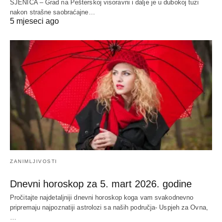
SJENICA – Grad na Pešterskoj visoravni i dalje je u dubokoj tuzi
nakon strašne saobraćajne…
5 mjeseci ago
ZANIMLJIVOSTI
Dnevni horoskop za 5. mart 2026. godine
Pročitajte najdetaljniji dnevni horoskop koga vam svakodnevno
pripremaju najpoznatiji astrolozi sa naših područja- Uspjeh za Ovna,
…