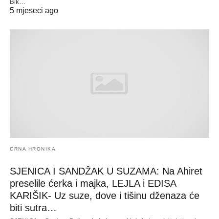
Bik…
5 mjeseci ago
CRNA HRONIKA
SJENICA I SANDŽAK U SUZAMA: Na Ahiret
preselile ćerka i majka, LEJLA i EDISA
KARIŠIK- Uz suze, dove i tišinu dženaza će
biti sutra…