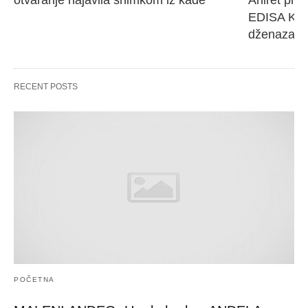
otvaranje najavila snimkom iz kade
Ahiret pres
EDISA KARI
dženaza će
RECENT POSTS
POČETNA