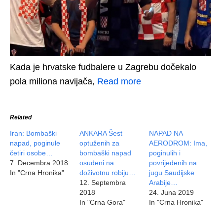
Kada je hrvatske fudbalere u Zagrebu dočekalo
pola miliona navijača,
Read more
Related
Iran: Bombaški
ANKARA Šest
NAPAD NA
napad, poginule
optuženih za
AERODROM: Ima,
četiri osobe…
bombaški napad
poginulih i
7. Decembra 2018
osuđeni na
povrijeđenih na
In "Crna Hronika"
doživotnu robiju…
jugu Saudijske
12. Septembra
Arabije…
2018
24. Juna 2019
In "Crna Gora"
In "Crna Hronika"