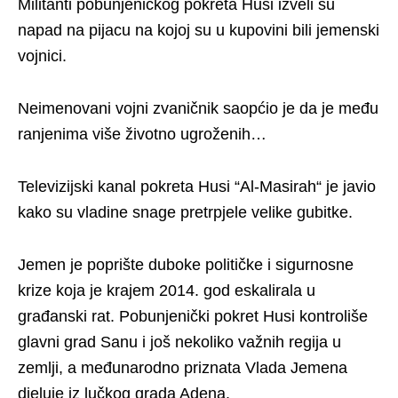
Militanti pobunjeničkog pokreta Husi izveli su
napad na pijacu na kojoj su u kupovini bili jemenski
vojnici.
Neimenovani vojni zvaničnik saopćio je da je među
ranjenima više životno ugroženih…
Televizijski kanal pokreta Husi “Al-Masirah“ je javio
kako su vladine snage pretrpjele velike gubitke.
Jemen je poprište duboke političke i sigurnosne
krize koja je krajem 2014. god eskalirala u
građanski rat. Pobunjenički pokret Husi kontroliše
glavni grad Sanu i još nekoliko važnih regija u
zemlji, a međunarodno priznata Vlada Jemena
djeluje iz lučkog grada Adena.