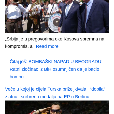
„Srbija je u pregovorima oko Kosova spremna na
kompromis, ali
Read more
Čitaj još:
BOMBAŠKI NAPAD U BEOGRADU:
Ratni zločinac iz BiH osumnjičen da je bacio
bombu...
Veče u kojoj je cijela Turska priželjkivala i “dobila”
zlatnu i srebrenu medalju na EP u Berlinu…