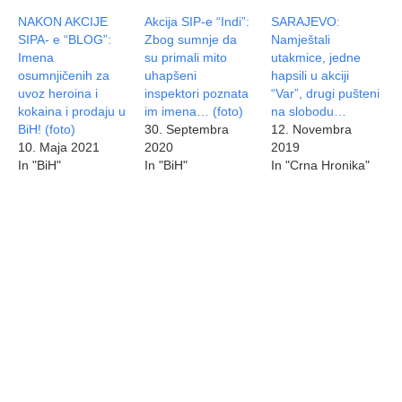
NAKON AKCIJE
Akcija SIP-e “Indi”:
SARAJEVO:
SIPA- e “BLOG”:
Zbog sumnje da
Namještali
Imena
su primali mito
utakmice, jedne
osumnjičenih za
uhapšeni
hapsili u akciji
uvoz heroina i
inspektori poznata
“Var”, drugi pušteni
kokaina i prodaju u
im imena… (foto)
na slobodu…
BiH! (foto)
30. Septembra
12. Novembra
10. Maja 2021
2020
2019
In "BiH"
In "BiH"
In "Crna Hronika"