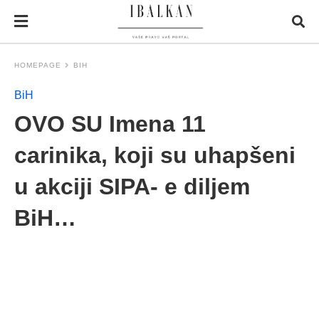
HOMEPAGE
BIH
BiH
OVO SU Imena 11
carinika, koji su uhapšeni
u akciji SIPA- e diljem
BiH…