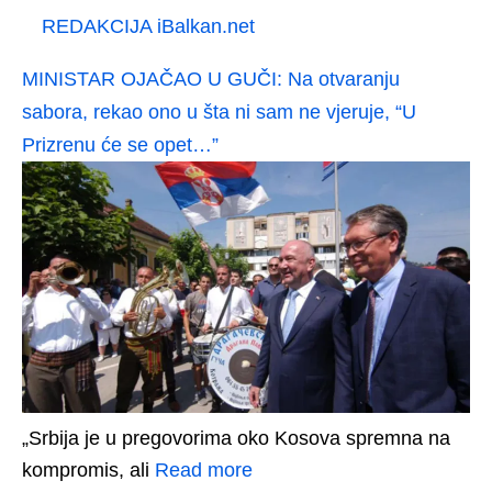
REDAKCIJA iBalkan.net
MINISTAR OJAČAO U GUČI: Na otvaranju
sabora, rekao ono u šta ni sam ne vjeruje, “U
Prizrenu će se opet…”
„Srbija je u pregovorima oko Kosova spremna na
kompromis, ali
Read more