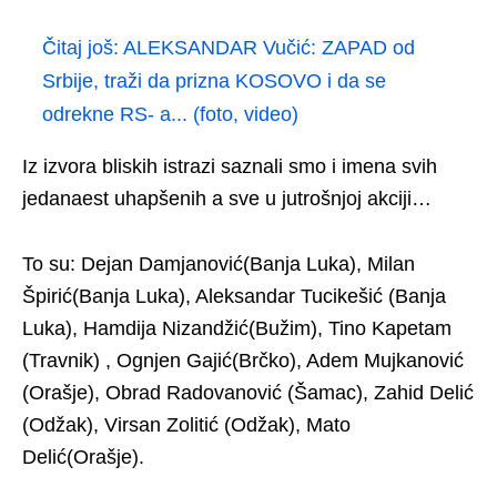
Čitaj još:
ALEKSANDAR Vučić: ZAPAD od
Srbije, traži da prizna KOSOVO i da se
odrekne RS- a... (foto, video)
Iz izvora bliskih istrazi saznali smo i imena svih
jedanaest uhapšenih a sve u jutrošnjoj akciji…
To su: Dejan Damjanović(Banja Luka), Milan
Špirić(Banja Luka), Aleksandar Tucikešić (Banja
Luka), Hamdija Nizandžić(Bužim), Tino Kapetam
(Travnik) , Ognjen Gajić(Brčko), Adem Mujkanović
(Orašje), Obrad Radovanović (Šamac), Zahid Delić
(Odžak), Virsan Zolitić (Odžak), Mato
Delić(Orašje).