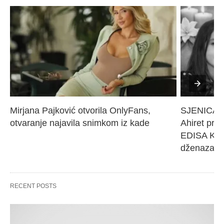
Mirjana Pajković otvorila OnlyFans, 
SJENICA 
otvaranje najavila snimkom iz kade
Ahiret pres
EDISA KARI
dženaza će
RECENT POSTS