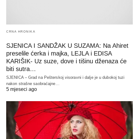
CRNA HRONIKA
SJENICA I SANDŽAK U SUZAMA: Na Ahiret
preselile ćerka i majka, LEJLA i EDISA
KARIŠIK- Uz suze, dove i tišinu dženaza će
biti sutra…
SJENICA – Grad na Pešterskoj visoravni i dalje je u dubokoj tuzi
nakon strašne saobraćajne…
5 mjeseci ago