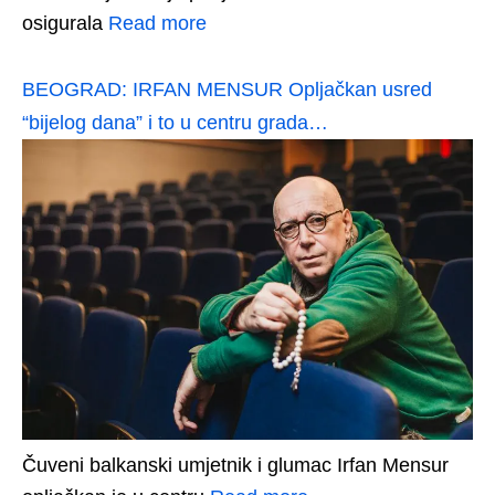
osigurala
Read more
BEOGRAD: IRFAN MENSUR Opljačkan usred
“bijelog dana” i to u centru grada…
Čuveni balkanski umjetnik i glumac Irfan Mensur