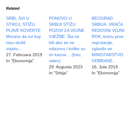
Related
SRBI, SVI U
PONOVO U
BEOGRAD:
STROJ, STIŽU
SRBIJI STIŽU
SRBIJA, VRAĆA
PLAVE KOVERTE:
POZIVI ZA VOJNE
REDOVNI VOJNI
Moraće da svi koji
VJEŽBE: Šta će
ROK, kreću prve
nisu služili
biti ako se ne
regrutacije,
vojsku…
odazovu i kolike su
oglasilo se
27. Februara 2019
im kazne… (foto,
MINISTARSTVO
In "Ekonomija"
video)
ODBRANE…
29. Augusta 2023
16. Jula 2019
In "Srbija"
In "Ekonomija"