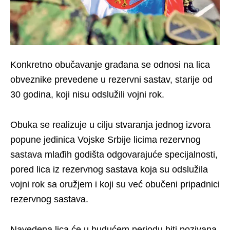
Konkretno obučavanje građana se odnosi na lica
obveznike prevedene u rezervni sastav, starije od
30 godina, koji nisu odslužili vojni rok.
Obuka se realizuje u cilju stvaranja jednog izvora
popune jedinica Vojske Srbije licima rezervnog
sastava mlađih godišta odgovarajuće specijalnosti,
pored lica iz rezervnog sastava koja su odslužila
vojni rok sa oružjem i koji su već obučeni pripadnici
rezervnog sastava.
Navedena lica će u budućem periodu biti pozivana