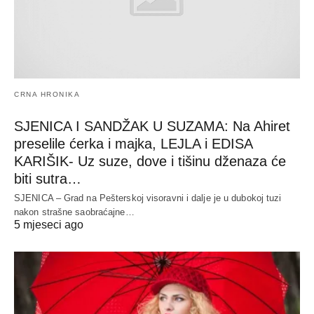
CRNA HRONIKA
SJENICA I SANDŽAK U SUZAMA: Na Ahiret
preselile ćerka i majka, LEJLA i EDISA
KARIŠIK- Uz suze, dove i tišinu dženaza će
biti sutra…
SJENICA – Grad na Pešterskoj visoravni i dalje je u dubokoj tuzi
nakon strašne saobraćajne…
5 mjeseci ago