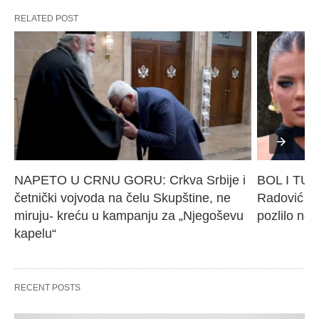
RELATED POST
NAPETO U CRNU GORU: Crkva Srbije i 
BOL I TUG
četnički vojvoda na čelu Skupštine, ne 
Radović (2
miruju- kreću u kampanju za „Njegoševu 
pozlilo ne
kapelu“
RECENT POSTS