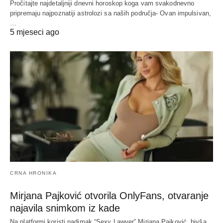
Pročitajte najdetaljniji dnevni horoskop koga vam svakodnevno
pripremaju najpoznatiji astrolozi sa naših područja- Ovan impulsivan,
…
5 mjeseci ago
CRNA HRONIKA
Mirjana Pajković otvorila OnlyFans, otvaranje
najavila snimkom iz kade
Na platformi koristi nadimak “Sexy Lawyer” Mirjana Pajković, bivša