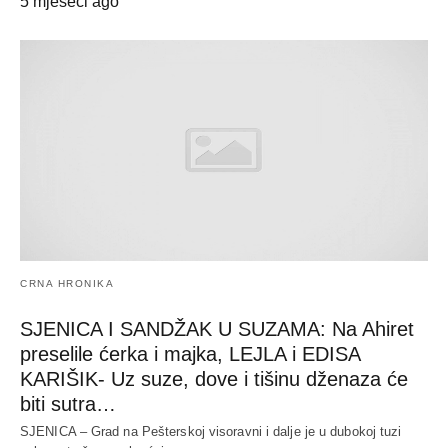
5 mjeseci ago
CRNA HRONIKA
SJENICA I SANDŽAK U SUZAMA: Na Ahiret
preselile ćerka i majka, LEJLA i EDISA
KARIŠIK- Uz suze, dove i tišinu dženaza će
biti sutra…
SJENICA – Grad na Pešterskoj visoravni i dalje je u dubokoj tuzi