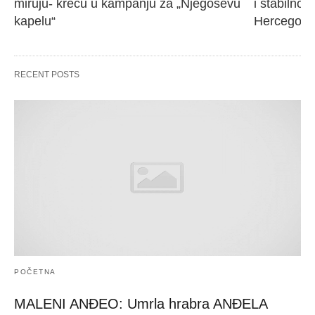
miruju- kreću u kampanju za „Njegoševu 
i stabilnos
kapelu“
Hercegovi
RECENT POSTS
POČETNA
MALENI ANĐEO: Umrla hrabra ANĐELA