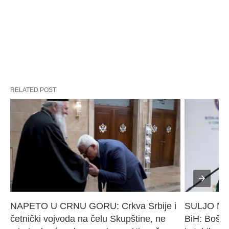
RELATED POST
NAPETO U CRNU GORU: Crkva Srbije i 
SULJO Must
četnički vojvoda na čelu Skupštine, ne 
BiH: Bošnj