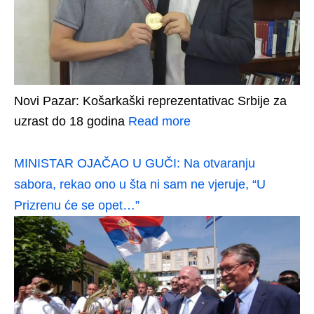
Novi Pazar: Košarkaški reprezentativac Srbije za
uzrast do 18 godina
Read more
MINISTAR OJAČAO U GUČI: Na otvaranju
sabora, rekao ono u šta ni sam ne vjeruje, “U
Prizrenu će se opet…”