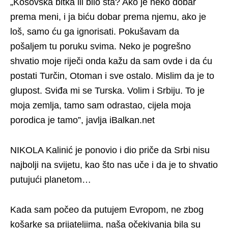
„Kosovska bitka ili bilo šta? Ako je neko dobar
prema meni, i ja biću dobar prema njemu, ako je
loš, samo ću ga ignorisati. Pokušavam da
pošaljem tu poruku svima. Neko je pogrešno
shvatio moje riječi onda kažu da sam ovde i da ću
postati Turčin, Otoman i sve ostalo. Mislim da je to
glupost. Sviđa mi se Turska. Volim i Srbiju. To je
moja zemlja, tamo sam odrastao, cijela moja
porodica je tamo”, javlja iBalkan.net
NIKOLA Kalinić je ponovio i dio priče da Srbi nisu
najbolji na svijetu, kao što nas uče i da je to shvatio
putujući planetom…
Kada sam počeo da putujem Evropom, ne zbog
košarke sa prijateljima, naša očekivanja bila su