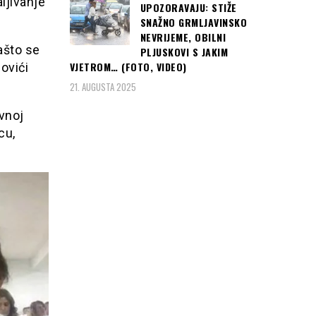
ljivanje
UPOZORAVAJU: STIŽE
SNAŽNO GRMLJAVINSKO
NEVRIJEME, OBILNI
ašto se
PLJUSKOVI S JAKIM
VJETROM… (FOTO, VIDEO)
ovići
21. AUGUSTA 2025
avnoj
cu,