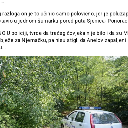
š…
 razloga on je to učinio samo polovično, jer je poluza
stavio u jednom šumarku pored puta Sjenica- Ponorac
U policiji, tvrde da trećeg čovjeka nije bilo i da su 
a bježe za Njemačku, pa nisu stigli da Anelov zapaljeni l
ju…