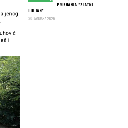
PRIZNANJA “ZLATNI
LJILJAN”
paljenog
30. JANUARA 2026
.
Muhovići
eš i