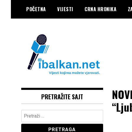
Skip
POČETNA
VIJESTI
CRNA HRONIKA
Z
to
content
Vaše Pravo, Vaš Portal
IBALKAN
NOVI
PRETRAŽITE SAJT
“Lju
Pretraga: