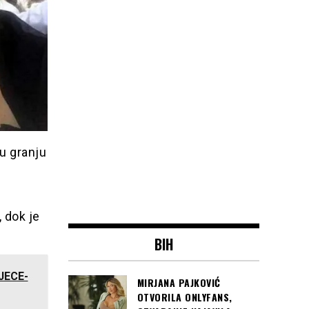
 u granju
 dok je
BIH
JECE-
MIRJANA PAJKOVIĆ
OTVORILA ONLYFANS,