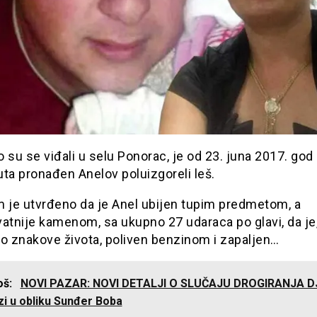
 su se viđali u selu Ponorac, je od 23. juna 2017. god
ta pronađen Anelov poluizgoreli leš.
m je utvrđeno da je Anel ubijen tupim predmetom, a
atnije kamenom, sa ukupno 27 udaraca po glavi, da je,
ao znakove života, poliven benzinom i zapaljen…
još:
NOVI PAZAR: NOVI DETALJI O SLUČAJU DROGIRANJA D
zi u obliku Sunđer Boba