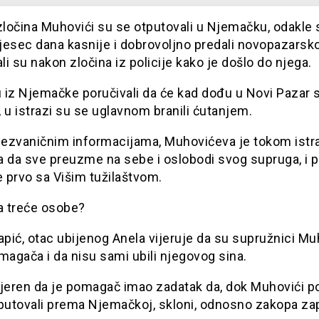
zločina Muhovići su se otputovali u Njemačku, odakle 
mjesec dana kasnije i dobrovoljno predali novopazarskoj
ali su nakon zločina iz policije kako je došlo do njega.
 iz Njemačke poručivali da će kad dođu u Novi Pazar 
i, u istrazi su se uglavnom branili ćutanjem.
ezvaničnim informacijama, Muhovićeva je tokom istr
a da sve preuzme na sebe i oslobodi svog supruga, i 
 prvo sa Višim tužilaštvom.
a treće osobe?
pić, otac ubijenog Anela vijeruje da su supružnici Mu
magača i da nisu sami ubili njegovog sina.
jeren da je pomagač imao zadatak da, dok Muhovići po
putovali prema Njemačkoj, skloni, odnosno zakopa zap