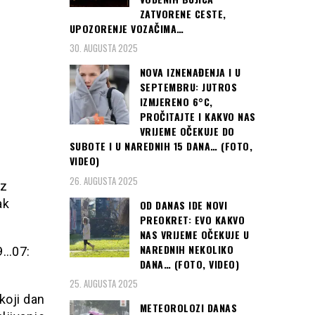
ZATVORENE CESTE,
UPOZORENJE VOZAČIMA…
30. AUGUSTA 2025
NOVA IZNENAĐENJA I U
SEPTEMBRU: JUTROS
IZMJERENO 6°C,
PROČITAJTE I KAKVO NAS
VRIJEME OČEKUJE DO
SUBOTE I U NAREDNIH 15 DANA… (FOTO,
VIDEO)
26. AUGUSTA 2025
iz
ak
OD DANAS IDE NOVI
PREOKRET: EVO KAKVO
NAS VRIJEME OČEKUJE U
NAREDNIH NEKOLIKO
19…07:
DANA… (FOTO, VIDEO)
25. AUGUSTA 2025
koji dan
METEOROLOZI DANAS