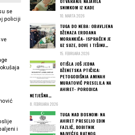
OTVARANJE NAJAVILA
SNIMKOM IZ KADE
su se
10. MARTA 2026
 policiji
TUGA DO NEBA: OBAVLJENA
DŽENAZA ERDOANA
MORANKIĆA- ISPRAĆEN JE
sve
UZ SUZE, DOVE I TIŠINU…
15. FEBRUARA 2026
age
OTIŠLA JOŠ JEDNA
pokušaja
DŽENETSKA PTIČICA:
PETOGODIŠNJA AMINAH
MURATOVIĆ PRESELILA NA
AHIRET- PORODICA
NETJEŠNA…
hović
8. FEBRUARA 2026
TUGA NAD BOSNOM: NA
AHIRET PRESELIO EDIN
slije
FAZLIĆ, DOBITNIK
aljeni i
NAJVEĆEG RATNOG