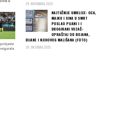
stva u
godina dugog sna da se
29. NOVEMBRA 2025
plasiraju u Zonu Morava
NAJTUŽNIJE UMRLICE: OCA,
MAJKU I SINA U SMRT
POSLAO PIJANI I I
DROGIRANI VOZAČ-
OPRAŠTAJ OD BOJANA,
Nebo nije granica za ljubav
DIJANE I NJIHOVOG MALIŠANA (FOTO)
i podršku najmlađima
e pobjede
Učenici petog
Read more
30. OKTOBRA 2025
Fudbaleri FK Novi Pazar
osigurala
1928 na korak su do
ostvarenja
Read more