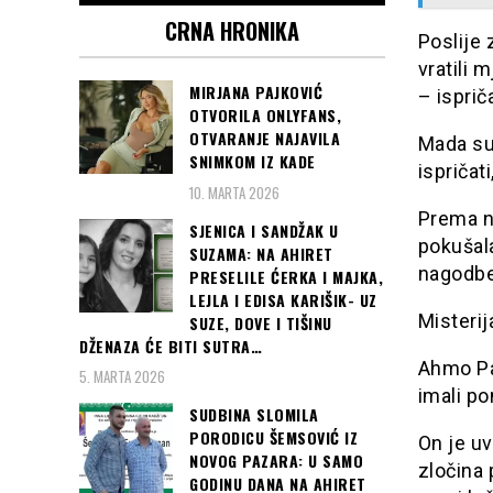
CRNA HRONIKA
Poslije 
vratili 
MIRJANA PAJKOVIĆ
– isprič
OTVORILA ONLYFANS,
OTVARANJE NAJAVILA
Mada su
SNIMKOM IZ KADE
ispričat
10. MARTA 2026
Prema n
SJENICA I SANDŽAK U
pokušal
SUZAMA: NA AHIRET
nagodbe
PRESELILE ĆERKA I MAJKA,
LEJLA I EDISA KARIŠIK- UZ
Misterij
SUZE, DOVE I TIŠINU
DŽENAZA ĆE BITI SUTRA…
Ahmo Pa
5. MARTA 2026
imali po
SUDBINA SLOMILA
PORODICU ŠEMSOVIĆ IZ
On je uv
NOVOG PAZARA: U SAMO
zločina 
GODINU DANA NA AHIRET