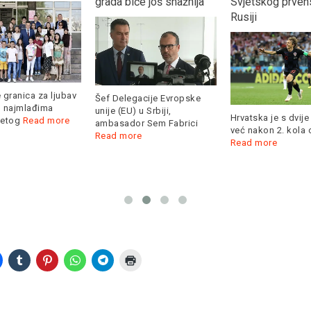
grada biće još snažnija“
Svjetskog prven
Rusiji
 granica za ljubav
Šef Delegacije Evropske
u najmlađima
unije (EU) u Srbiji,
Hrvatska je s dvij
petog
Read more
ambasador Sem Fabrici
već nakon 2. kola 
Read more
Read more