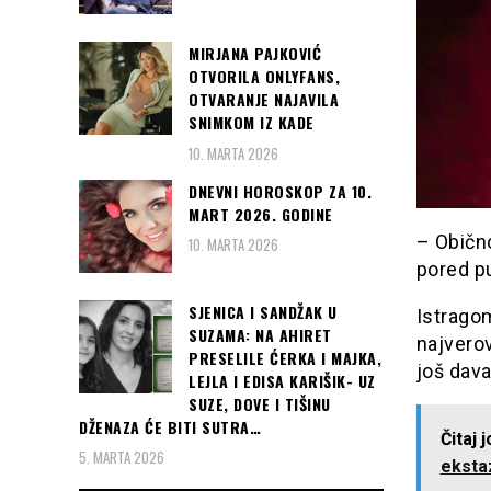
MIRJANA PAJKOVIĆ
OTVORILA ONLYFANS,
OTVARANJE NAJAVILA
SNIMKOM IZ KADE
10. MARTA 2026
DNEVNI HOROSKOP ZA 10.
MART 2026. GODINE
– Obično
10. MARTA 2026
pored pu
SJENICA I SANDŽAK U
Istrago
SUZAMA: NA AHIRET
najverov
PRESELILE ĆERKA I MAJKA,
još dav
LEJLA I EDISA KARIŠIK- UZ
SUZE, DOVE I TIŠINU
DŽENAZA ĆE BITI SUTRA…
Čitaj 
5. MARTA 2026
eksta