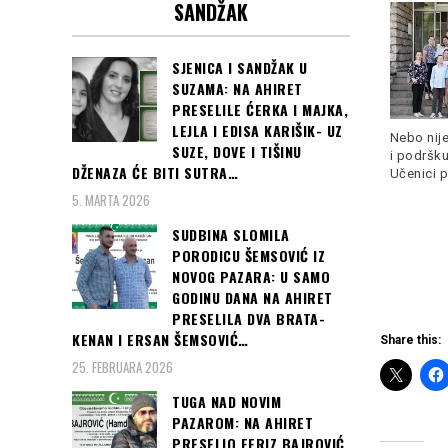
Svjetskog prvenstva u
godina dugog sna da se
SANDŽAK
Rusiji
plasiraju u Zonu Morava
SJENICA I SANDŽAK U
SUZAMA: NA AHIRET
PRESELILE ĆERKA I MAJKA,
LEJLA I EDISA KARIŠIK- UZ
Nebo nije
SUZE, DOVE I TIŠINU
i podršk
DŽENAZA ĆE BITI SUTRA…
Hrvatska je s dvije pobjede
Učenici 
Fudbaleri FK Novi Pazar
već nakon 2. kola osigurala
5. MARTA 2026
1928 na korak su do
Read more
ostvarenja
Read more
SUDBINA SLOMILA
PORODICU ŠEMSOVIĆ IZ
NOVOG PAZARA: U SAMO
GODINU DANA NA AHIRET
PRESELILA DVA BRATA-
KENAN I ERSAN ŠEMSOVIĆ…
Share this:
25. FEBRUARA 2026
TUGA NAD NOVIM
PAZAROM: NA AHIRET
PRESELIO FERIZ BAJROVIĆ