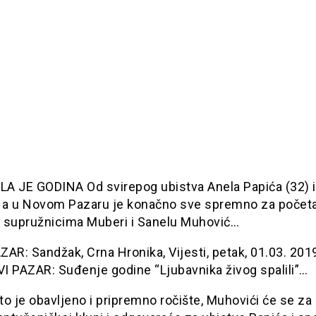
A JE GODINA Od svirepog ubistva Anela Papića (32) 
, a u Novom Pazaru je konačno sve spremno za počet
 supružnicima Muberi i Sanelu Muhović…
AR: Sandžak, Crna Hronika, Vijesti, petak, 01.03. 20
I PAZAR: Suđenje godine “Ljubavnika živog spalili”…
o je obavljeno i pripremno ročište, Muhovići će se za 