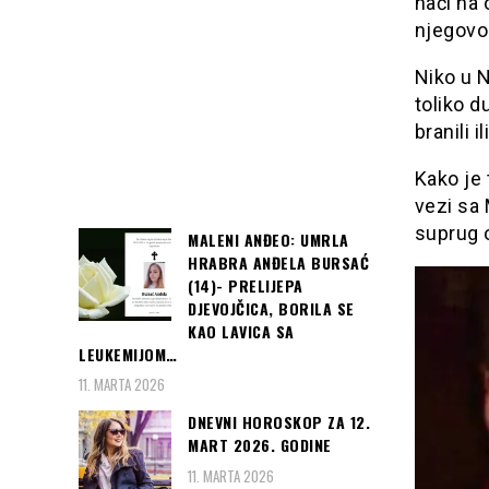
naći na 
njegovo
Niko u N
toliko d
branili i
Kako je 
vezi sa
suprug 
MALENI ANĐEO: UMRLA
HRABRA ANĐELA BURSAĆ
(14)- PRELIJEPA
DJEVOJČICA, BORILA SE
KAO LAVICA SA
LEUKEMIJOM…
11. MARTA 2026
DNEVNI HOROSKOP ZA 12.
MART 2026. GODINE
11. MARTA 2026