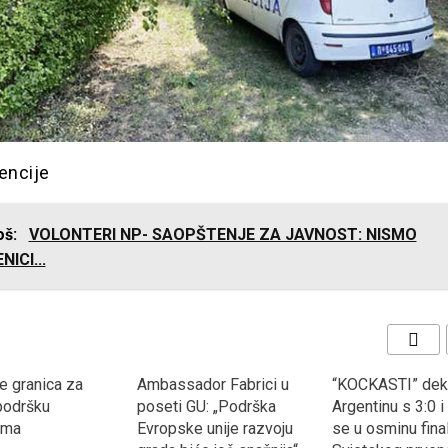
encije
još:
VOLONTERI NP- SAOPŠTENJE ZA JAVNOST: NISMO
ICI...
e granica za
Ambassador Fabrici u
“KOCKASTI” dekl
 podršku
poseti GU: „Podrška
Argentinu s 3:0 i 
ima
Evropske unije razvoju
se u osminu fina