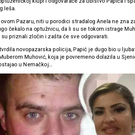
optuženičkoj klupi i odgovaraće za ubistvo Papića i spa
g leša.
ovom Pazaru, niti u porodici stradalog Anela ne zna z
ugo čekalo na optužnicu, da li su se tokom istrage Muh
li su priznali zločin i zašta će sve odgovarati.
tvrdila novopazarska policija, Papić je dugo bio u ljub
 Muberom Muhović, koja je povremeno dolazila u Sjeni
ostajao u Nemačkoj…