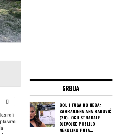
SRBIJA
BOL I TUGA DO NEBA:
SAHRANJENA ANA RADOVIĆ
asirali
Fudbaleri FK Novi Pazar
Nebo nije granica za
(20)- OCU STRADALE
plasirali
1928 na korak su do
ljubav i podršku
DJEVOJKE POZLILO
la
ostvarenja svog dvanest
najmlađima
NEKOLIKO PUTA…