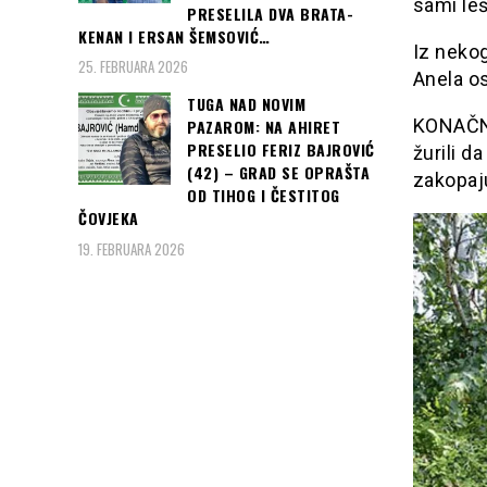
sami le
PRESELILA DVA BRATA-
KENAN I ERSAN ŠEMSOVIĆ…
Iz nekog
25. FEBRUARA 2026
Anela o
TUGA NAD NOVIM
KONAČNO 
PAZAROM: NA AHIRET
PRESELIO FERIZ BAJROVIĆ
žurili d
(42) – GRAD SE OPRAŠTA
zakopa
OD TIHOG I ČESTITOG
ČOVJEKA
19. FEBRUARA 2026