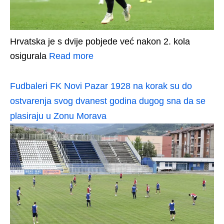
Hrvatska je s dvije pobjede već nakon 2. kola
osigurala
Read more
Fudbaleri FK Novi Pazar 1928 na korak su do
ostvarenja svog dvanest godina dugog sna da se
plasiraju u Zonu Morava