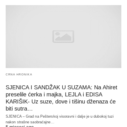
CRNA HRONIKA
SJENICA I SANDŽAK U SUZAMA: Na Ahiret
preselile ćerka i majka, LEJLA i EDISA
KARIŠIK- Uz suze, dove i tišinu dženaza će
biti sutra…
SJENICA – Grad na Pešterskoj visoravni i dalje je u dubokoj tuzi
nakon strašne saobraćajne…