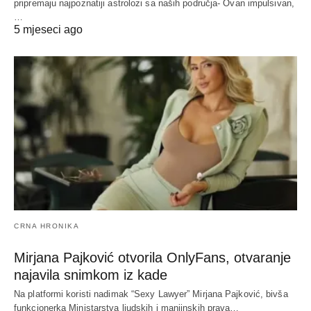
pripremaju najpoznatiji astrolozi sa naših područja- Ovan impulsivan,
…
5 mjeseci ago
CRNA HRONIKA
Mirjana Pajković otvorila OnlyFans, otvaranje
najavila snimkom iz kade
Na platformi koristi nadimak “Sexy Lawyer” Mirjana Pajković, bivša
funkcionerka Ministarstva ljudskih i manjinskih prava…