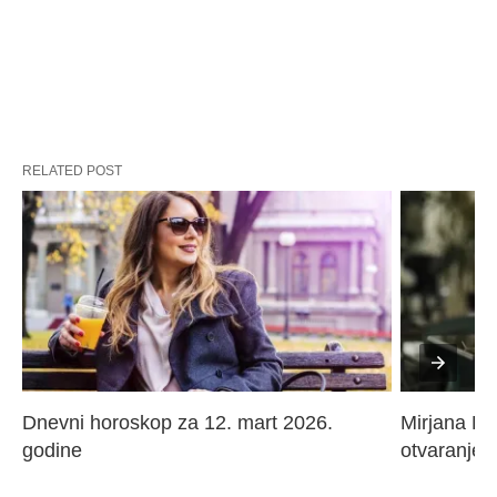
RELATED POST
Dnevni horoskop za 12. mart 2026. 
Mirjana Paj
godine
otvaranje 