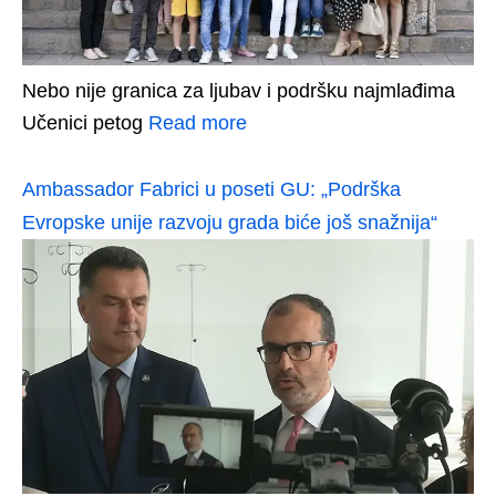
Nebo nije granica za ljubav i podršku najmlađima
Učenici petog
Read more
Ambassador Fabrici u poseti GU: „Podrška
Evropske unije razvoju grada biće još snažnija“