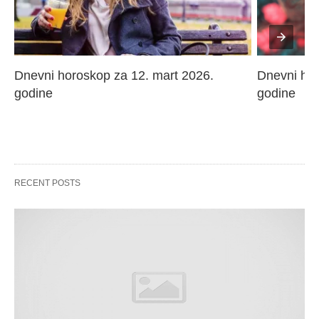
Dnevni horoskop za 12. mart 2026. 
Dnevni hor
godine
godine
RECENT POSTS