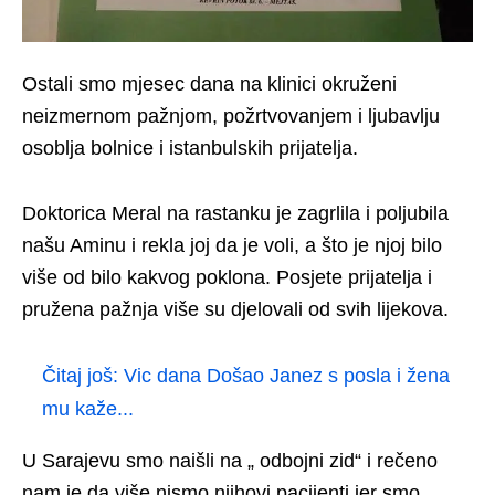
Ostali smo mjesec dana na klinici okruženi
neizmernom pažnjom, požrtvovanjem i ljubavlju
osoblja bolnice i istanbulskih prijatelja.
Doktorica Meral na rastanku je zagrlila i poljubila
našu Aminu i rekla joj da je voli, a što je njoj bilo
više od bilo kakvog poklona. Posjete prijatelja i
pružena pažnja više su djelovali od svih lijekova.
Čitaj još:
Vic dana Došao Janez s posla i žena
mu kaže...
U Sarajevu smo naišli na „ odbojni zid“ i rečeno
nam je da više nismo njihovi pacijenti jer smo