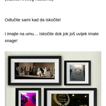
Odlučite sami kad da iskočite!
I imajte na umu… Iskočite dok jok još uvijek imate
snage!