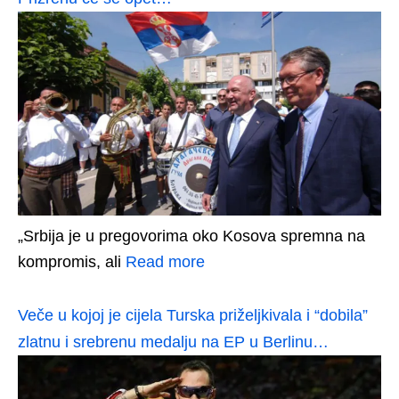
„Srbija je u pregovorima oko Kosova spremna na
kompromis, ali
Read more
Veče u kojoj je cijela Turska priželjkivala i “dobila”
zlatnu i srebrenu medalju na EP u Berlinu…