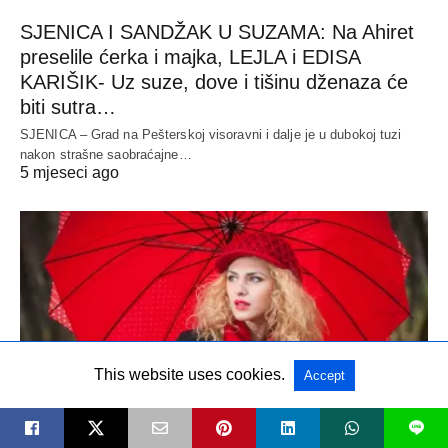
SJENICA I SANDŽAK U SUZAMA: Na Ahiret
preselile ćerka i majka, LEJLA i EDISA
KARIŠIK- Uz suze, dove i tišinu dženaza će
biti sutra…
SJENICA – Grad na Pešterskoj visoravni i dalje je u dubokoj tuzi
nakon strašne saobraćajne…
5 mjeseci ago
This website uses cookies.
Accept
L