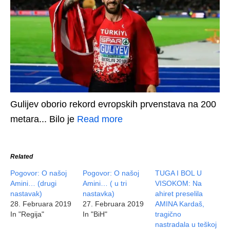
Gulijev oborio rekord evropskih prvenstava na 200
metara... Bilo je
Read more
Related
Pogovor: O našoj
Pogovor: O našoj
TUGA I BOL U
Amini… (drugi
Amini… ( u tri
VISOKOM: Na
nastavak)
nastavka)
ahiret preselila
28. Februara 2019
27. Februara 2019
AMINA Kardaš,
In "Regija"
In "BiH"
tragično
nastradala u teškoj