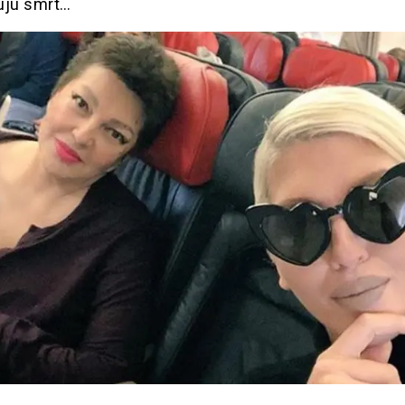
uju smrt…