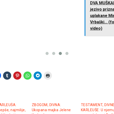
DVA MUŠKARCA,
jezivo priznanje
uplakane Mine
Vrbaški... (foto i
video)
ARLEUŠA:
ZBOGOM, DIVNA:
TESTAMENT, DIVN
jepše, najmilije,
Ukopana majka Jelene
KARLEUŠE: U njem