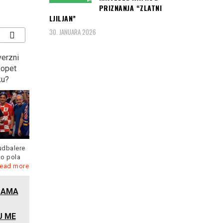
PRIZNANJA “ZLATNI
LJILJAN”
30. JANUARA 2026
asirali
MINISTAR OJAČAO U
Veče u kojoj je cijela
plasirali
GUČI: Na otvaranju
Turska priželjkivala i
la
sabora, rekao ono u šta
“dobila” zlatnu i srebrenu
stva u
ni sam ne vjeruje, “U
medalju na EP u Berlinu…
Prizrenu će se opet…”
Gulijev oborio rekord
evropskih prvenstava na
„Srbija je u pregovorima
e pobjede
200 metara... Bilo je
Read
oko Kosova spremna na
osigurala
more
kompromis, ali
Read more