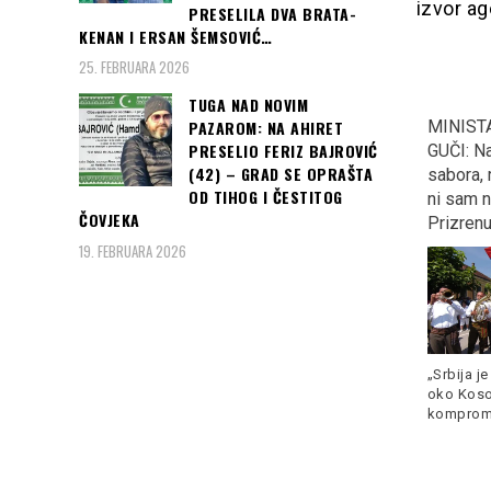
izvor ag
PRESELILA DVA BRATA-
KENAN I ERSAN ŠEMSOVIĆ…
25. FEBRUARA 2026
TUGA NAD NOVIM
“KOCKASTI” deklasirali
MINISTAR OJAČAO U
Veče u ko
PAZAROM: NA AHIRET
PRESELIO FERIZ BAJROVIĆ
Argentinu s 3:0 i plasirali
GUČI: Na otvaranju
Turska pr
(42) – GRAD SE OPRAŠTA
se u osminu finala
sabora, rekao ono u šta
“dobila”
OD TIHOG I ČESTITOG
Svjetskog prvenstva u
ni sam ne vjeruje, “U
medalju 
ČOVJEKA
Rusiji
Prizrenu će se opet…”
19. FEBRUARA 2026
Gulijev o
evropski
„Srbija je u pregovorima
Hrvatska je s dvije pobjede
200 metar
oko Kosova spremna na
već nakon 2. kola osigurala
more
kompromis, ali
Read more
Read more