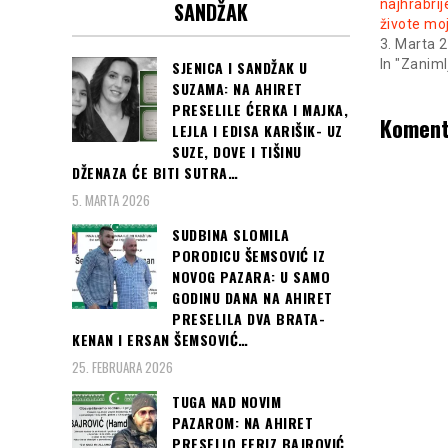
najhrabrije
SANDŽAK
živote mo
3. Marta 
In "Zaniml
SJENICA I SANDŽAK U
SUZAMA: NA AHIRET
PRESELILE ĆERKA I MAJKA,
Koment
LEJLA I EDISA KARIŠIK- UZ
SUZE, DOVE I TIŠINU
DŽENAZA ĆE BITI SUTRA…
5. MARTA 2026
SUDBINA SLOMILA
PORODICU ŠEMSOVIĆ IZ
NOVOG PAZARA: U SAMO
GODINU DANA NA AHIRET
PRESELILA DVA BRATA-
KENAN I ERSAN ŠEMSOVIĆ…
25. FEBRUARA 2026
TUGA NAD NOVIM
PAZAROM: NA AHIRET
PRESELIO FERIZ BAJROVIĆ