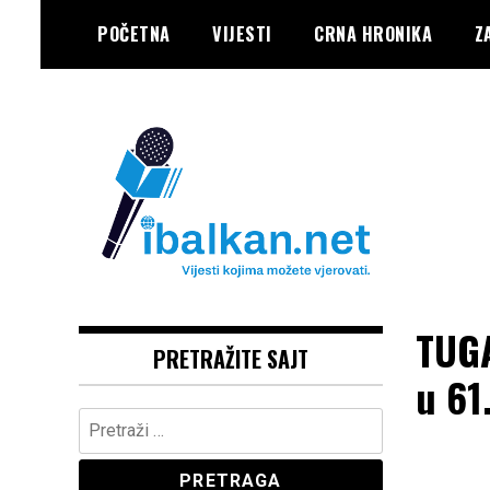
Skip
POČETNA
VIJESTI
CRNA HRONIKA
Z
to
content
Vaše Pravo, Vaš Portal
IBALKAN
TUGA
PRETRAŽITE SAJT
u 61
Pretraga: