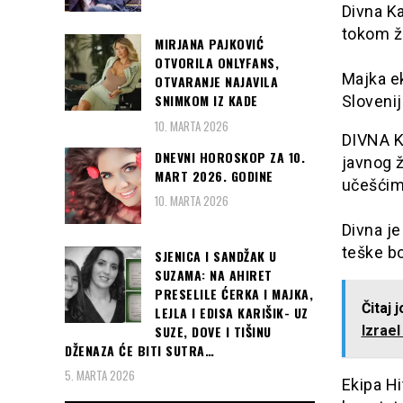
Divna Ka
tokom ž
MIRJANA PAJKOVIĆ
OTVORILA ONLYFANS,
Majka e
OTVARANJE NAJAVILA
SNIMKOM IZ KADE
Sloveniji
10. MARTA 2026
DIVNA K
DNEVNI HOROSKOP ZA 10.
javnog ž
MART 2026. GODINE
učešćima
10. MARTA 2026
Divna je
teške b
SJENICA I SANDŽAK U
SUZAMA: NA AHIRET
PRESELILE ĆERKA I MAJKA,
Čitaj 
LEJLA I EDISA KARIŠIK- UZ
SUZE, DOVE I TIŠINU
Izrael
DŽENAZA ĆE BITI SUTRA…
5. MARTA 2026
Ekipa Hi