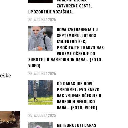
ZATVORENE CESTE,
UPOZORENJE VOZAČIMA…
30. AUGUSTA 2025
NOVA IZNENAĐENJA I U
SEPTEMBRU: JUTROS
IZMJERENO 6°C,
PROČITAJTE I KAKVO NAS
VRIJEME OČEKUJE DO
SUBOTE I U NAREDNIH 15 DANA… (FOTO,
VIDEO)
26. AUGUSTA 2025
teške
OD DANAS IDE NOVI
PREOKRET: EVO KAKVO
NAS VRIJEME OČEKUJE U
NAREDNIH NEKOLIKO
DANA… (FOTO, VIDEO)
25. AUGUSTA 2025
METEOROLOZI DANAS