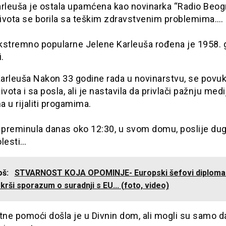
rleuša je ostala upamćena kao novinarka “Radio Beogr
ivota se borila sa teškim zdravstvenim problemima….
kstremno popularne Jelene Karleuša rođena je 1958. 
.
arleuša Nakon 33 godine rada u novinarstvu, se povuk
ivota i sa posla, ali je nastavila da privlači pažnju medi
 u rijaliti progamima.
 preminula danas oko 12:30, u svom domu, poslije dug
olesti…
još:
STVARNOST KOJA OPOMINJE- Europski šefovi diplomac
 krši sporazum o suradnji s EU... (foto, video)
tne pomoći došla je u Divnin dom, ali mogli su samo d