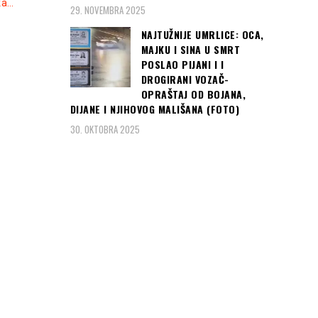
ka…
29. NOVEMBRA 2025
NAJTUŽNIJE UMRLICE: OCA,
MAJKU I SINA U SMRT
POSLAO PIJANI I I
DROGIRANI VOZAČ-
OPRAŠTAJ OD BOJANA,
DIJANE I NJIHOVOG MALIŠANA (FOTO)
30. OKTOBRA 2025