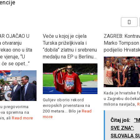
encije
joj je cijela
ZAGREB: Kontraverzni
“KOCKASTI” dekl
iželjkivala i
Marko Tompson opet
Argentinu s 3:0 i 
 zlatnu i srebrenu
podijelio Hrvatsku?
se u osminu fina
na EP u Berlinu…
Svjetskog prven
Rusiji
Kada je hrvatske fudbalere
u Zagrebu dočekalo pola
borio rekord
miliona navijača,
Read more
h prvenstava na
Hrvatska je s dvij
a... Bilo je
Read
već nakon 2. kola 
Čitaj još:
"MAMA
Read more
SVE ZNA":
SILOVALA SU ME