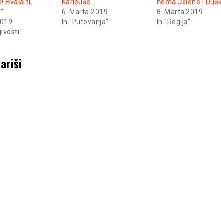
! Hvala ti,
Karleuše…
nema Jelene i Duš
j”
6. Marta 2019
8. Marta 2019
2019
In "Putovanja"
In "Regija"
jivosti"
ariši