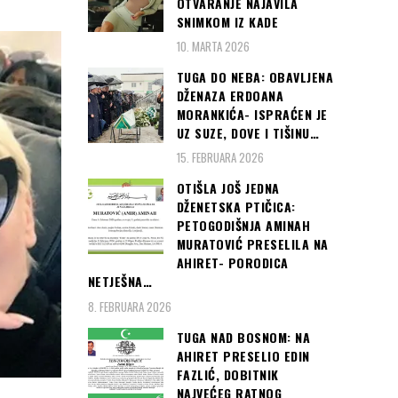
OTVARANJE NAJAVILA
SNIMKOM IZ KADE
10. MARTA 2026
TUGA DO NEBA: OBAVLJENA
DŽENAZA ERDOANA
MORANKIĆA- ISPRAĆEN JE
UZ SUZE, DOVE I TIŠINU…
15. FEBRUARA 2026
OTIŠLA JOŠ JEDNA
DŽENETSKA PTIČICA:
PETOGODIŠNJA AMINAH
MURATOVIĆ PRESELILA NA
AHIRET- PORODICA
NETJEŠNA…
8. FEBRUARA 2026
TUGA NAD BOSNOM: NA
AHIRET PRESELIO EDIN
FAZLIĆ, DOBITNIK
NAJVEĆEG RATNOG