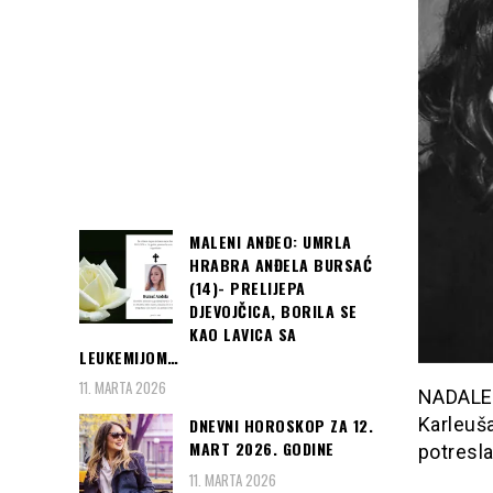
MALENI ANĐEO: UMRLA
HRABRA ANĐELA BURSAĆ
(14)- PRELIJEPA
DJEVOJČICA, BORILA SE
KAO LAVICA SA
LEUKEMIJOM…
11. MARTA 2026
NADALEK
Karleuša
DNEVNI HOROSKOP ZA 12.
MART 2026. GODINE
potresla
11. MARTA 2026