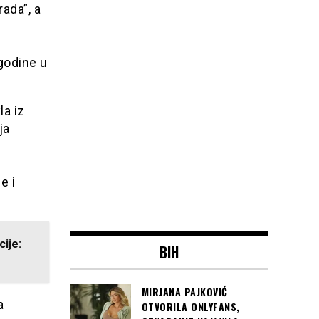
ada”, a
godine u
la iz
ja
e i
ije:
BIH
MIRJANA PAJKOVIĆ
a
OTVORILA ONLYFANS,