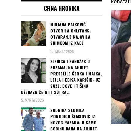
konstat
CRNA HRONIKA
MIRJANA PAJKOVIĆ
OTVORILA ONLYFANS,
OTVARANJE NAJAVILA
SNIMKOM IZ KADE
10. MARTA 2026
SJENICA I SANDŽAK U
SUZAMA: NA AHIRET
PRESELILE ĆERKA I MAJKA,
LEJLA I EDISA KARIŠIK- UZ
SUZE, DOVE I TIŠINU
DŽENAZA ĆE BITI SUTRA…
5. MARTA 2026
SUDBINA SLOMILA
PORODICU ŠEMSOVIĆ IZ
NOVOG PAZARA: U SAMO
GODINU DANA NA AHIRET