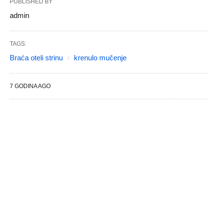
PUBLISHED BY
admin
TAGS:
Braća oteli strinu
krenulo mučenje
7 GODINA AGO