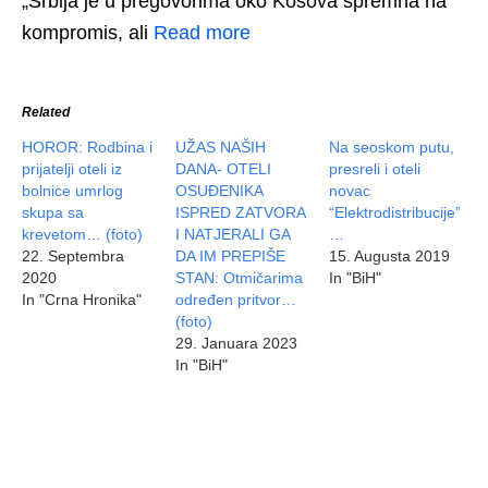
„Srbija je u pregovorima oko Kosova spremna na
kompromis, ali
Read more
Related
HOROR: Rodbina i
UŽAS NAŠIH
Na seoskom putu,
prijatelji oteli iz
DANA- OTELI
presreli i oteli
bolnice umrlog
OSUĐENIKA
novac
skupa sa
ISPRED ZATVORA
“Elektrodistribucije”
krevetom… (foto)
I NATJERALI GA
…
22. Septembra
DA IM PREPIŠE
15. Augusta 2019
2020
STAN: Otmičarima
In "BiH"
In "Crna Hronika"
određen pritvor…
(foto)
29. Januara 2023
In "BiH"