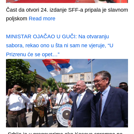
Čast da otvori 24. izdanje SFF-a pripala je slavnom
poljskom
Read more
MINISTAR OJAČAO U GUČI: Na otvaranju
sabora, rekao ono u šta ni sam ne vjeruje, “U
Prizrenu će se opet…”