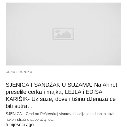
CRNA HRONIKA
SJENICA I SANDŽAK U SUZAMA: Na Ahiret
preselile ćerka i majka, LEJLA i EDISA
KARIŠIK- Uz suze, dove i tišinu dženaza će
biti sutra…
SJENICA – Grad na Pešterskoj visoravni i dalje je u dubokoj tuzi
nakon strašne saobraćajne…
5 mjeseci ago