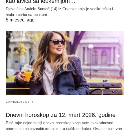
kao lavica sa leukemijom…
Djevojčica Anđela Bursać (14) iz Crvenke koja je vodila tešku i
hrabru borbu sa opakom…
5 mjeseci ago
ZANIMLJIVOSTI
Dnevni horoskop za 12. mart 2026. godine
Pročitajte najdetaljniji dnevni horoskop koga vam svakodnevno
pripremaju najpoznatiji astrolozi sa naših područja- Ovan impulsivan,