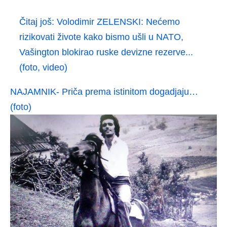
Čitaj još:
Volodimir ZELENSKI: Nećemo
rizikovati živote kako bismo ušli u NATO,
Vašington blokirao ruske devizne rezerve...
(foto, video)
NAJAMNIK- Priča prema istinitom dogadjaju…
(foto)