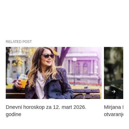
RELATED POST
Dnevni horoskop za 12. mart 2026. 
Mirjana Paj
godine
otvaranje 