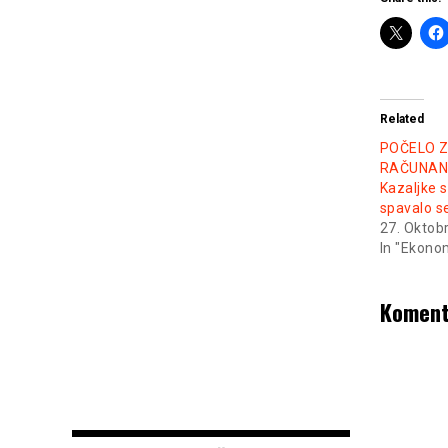
Related
POČELO 
RAČUNAN
Kazaljke s
spavalo s
27. Oktob
In "Ekono
Koment