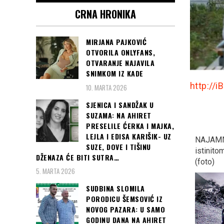
CRNA HRONIKA
MIRJANA PAJKOVIĆ
OTVORILA ONLYFANS,
OTVARANJE NAJAVILA
SNIMKOM IZ KADE
http://i
10. MARTA 2026
SJENICA I SANDŽAK U
SUZAMA: NA AHIRET
PRESELILE ĆERKA I MAJKA,
LEJLA I EDISA KARIŠIK- UZ
“KOCKASTI” deklasirali
NAJAMNIK- Priča prema
SARAJE
SUZE, DOVE I TIŠINU
Argentinu s 3:0 i plasirali
istinitom dogadjaju…
TEPIH: D
DŽENAZA ĆE BITI SUTRA…
se u osminu finala
(foto)
Sarajevo
5. MARTA 2026
Svjetskog prvenstva u
Rusiji
SUDBINA SLOMILA
PORODICU ŠEMSOVIĆ IZ
NOVOG PAZARA: U SAMO
GODINU DANA NA AHIRET