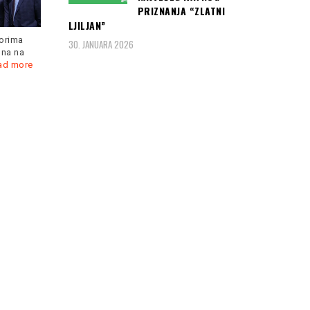
Čast da otvori 24. izdanje
PRIZNANJA “ZLATNI
SFF-a pripala je slavnom
LJILJAN”
poljskom
Read more
U Prlinama na domak Akova
30. JANUARA 2026
e pobjede
živjela je porodica Raifa
osigurala
Pilava.
Read more
Čitaj još:
Na
auto- putu Bar–
Boljare: Za dva
dana prokuhalo
40 automobila,
neophodna
redovna
kontrola... (foto,
video)