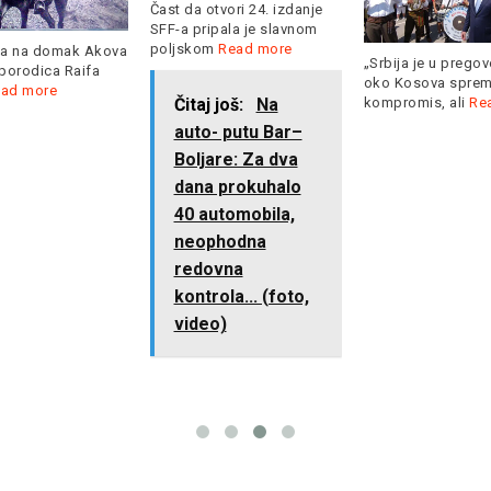
tvori 24. izdanje
pala je slavnom
m
Read more
„Srbija je u pregovorima
Hrvatska je s dvij
oko Kosova spremna na
već nakon 2. kola 
 još:
Na
kompromis, ali
Read more
Read more
- putu Bar–
are: Za dva
 prokuhalo
utomobila,
phodna
vna
ola... (foto,
o)