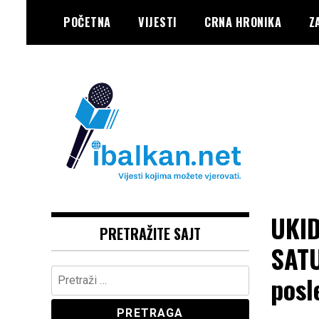
Skip
POČETNA
VIJESTI
CRNA HRONIKA
Z
to
content
Vaše Pravo, Vaš Portal
IBALKAN
UKID
PRETRAŽITE SAJT
SATU
Pretraga:
posl