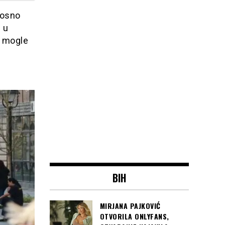
nosno
 u
o mogle
BIH
MIRJANA PAJKOVIĆ
OTVORILA ONLYFANS,