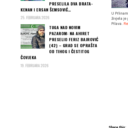
Čast da o
PRESELILA DVA BRATA-
SFF-a pri
KENAN I ERSAN ŠEMSOVIĆ…
poljsko
U Prlinama na domak Akova
25. FEBRUARA 2026
Hrvatska je s dvije pobjede
živjela je porodica Raifa
već nakon 2. kola osigurala
Pilava.
Read more
TUGA NAD NOVIM
Čitaj
Read more
PAZAROM: NA AHIRET
auto
PRESELIO FERIZ BAJROVIĆ
Bolj
(42) – GRAD SE OPRAŠTA
dana
OD TIHOG I ČESTITOG
40 a
ČOVJEKA
neo
19. FEBRUARA 2026
redo
kontr
vide
Share this: