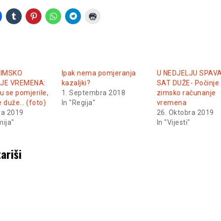
ZIMSKO
Ipak nema pomjeranja
U NEDJELJU SPAV
JE VREMENA:
kazaljki?
SAT DUŽE- Počinje
u se pomjerile,
1. Septembra 2018
zimsko računanje
e duže… (foto)
In "Regija"
vremena
ra 2019
26. Oktobra 2019
mija"
In "Vijesti"
ariši