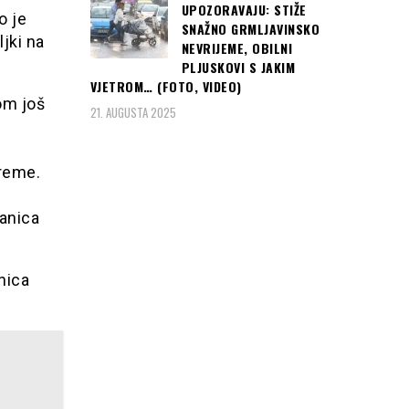
UPOZORAVAJU: STIŽE
o je
SNAŽNO GRMLJAVINSKO
jki na
NEVRIJEME, OBILNI
PLJUSKOVI S JAKIM
VJETROM… (FOTO, VIDEO)
om još
21. AUGUSTA 2025
reme.
anica
nica