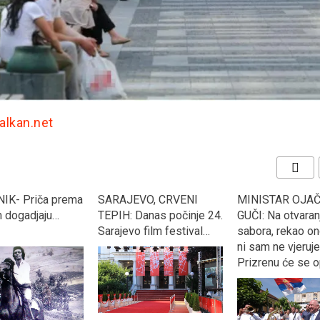
Balkan.net
VO, CRVENI
MINISTAR OJAČAO U
“KOCKASTI” dekl
anas počinje 24.
GUČI: Na otvaranju
Argentinu s 3:0 i 
 film festival…
sabora, rekao ono u šta
se u osminu fina
ni sam ne vjeruje, “U
Svjetskog prven
Prizrenu će se opet…”
Rusiji