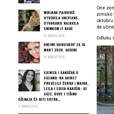
One zem
MIRJANA PAJKOVIĆ
zimsko v
OTVORILA ONLYFANS,
oktobru 
OTVARANJE NAJAVILA
da učine
SNIMKOM IZ KADE
10. MARTA 2026
Odluku 
DNEVNI HOROSKOP ZA 10.
MART 2026. GODINE
10. MARTA 2026
SJENICA I SANDŽAK U
SUZAMA: NA AHIRET
PRESELILE ĆERKA I MAJKA,
LEJLA I EDISA KARIŠIK- UZ
SUZE, DOVE I TIŠINU
DŽENAZA ĆE BITI SUTRA…
5. MARTA 2026