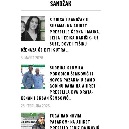
SANDŽAK
SJENICA I SANDŽAK U
SUZAMA: NA AHIRET
PRESELILE ĆERKA I MAJKA,
LEJLA I EDISA KARIŠIK- UZ
SUZE, DOVE I TIŠINU
DŽENAZA ĆE BITI SUTRA…
5. MARTA 2026
SUDBINA SLOMILA
PORODICU ŠEMSOVIĆ IZ
NOVOG PAZARA: U SAMO
GODINU DANA NA AHIRET
PRESELILA DVA BRATA-
KENAN I ERSAN ŠEMSOVIĆ…
25. FEBRUARA 2026
TUGA NAD NOVIM
PAZAROM: NA AHIRET
PRESELIO FERIZ BAJROVIĆ