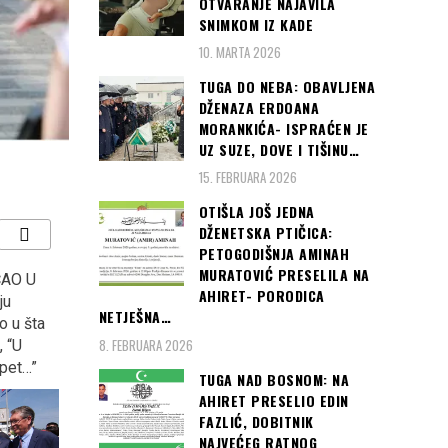
OTVARANJE NAJAVILA
SNIMKOM IZ KADE
10. MARTA 2026
TUGA DO NEBA: OBAVLJENA
DŽENAZA ERDOANA
MORANKIĆA- ISPRAĆEN JE
UZ SUZE, DOVE I TIŠINU…
15. FEBRUARA 2026
OTIŠLA JOŠ JEDNA
DŽENETSKA PTIČICA:
PETOGODIŠNJA AMINAH
MURATOVIĆ PRESELILA NA
asirali
NAJAMNIK- Priča prema
SARAJEVO, CRVENI
AHIRET- PORODICA
plasirali
istinitom dogadjaju…
TEPIH: Danas počinje 24
NETJEŠNA…
la
(foto)
Sarajevo film festival…
8. FEBRUARA 2026
stva u
TUGA NAD BOSNOM: NA
AHIRET PRESELIO EDIN
FAZLIĆ, DOBITNIK
NAJVEĆEG RATNOG