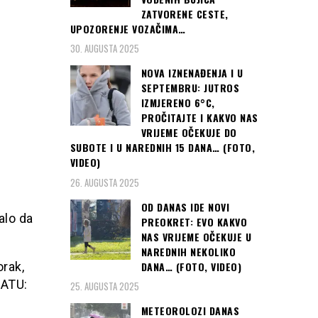
ZATVORENE CESTE,
UPOZORENJE VOZAČIMA…
30. AUGUSTA 2025
NOVA IZNENAĐENJA I U
SEPTEMBRU: JUTROS
IZMJERENO 6°C,
PROČITAJTE I KAKVO NAS
VRIJEME OČEKUJE DO
SUBOTE I U NAREDNIH 15 DANA… (FOTO,
VIDEO)
26. AUGUSTA 2025
OD DANAS IDE NOVI
alo da
PREOKRET: EVO KAKVO
NAS VRIJEME OČEKUJE U
NAREDNIH NEKOLIKO
DANA… (FOTO, VIDEO)
orak,
SATU:
25. AUGUSTA 2025
METEOROLOZI DANAS