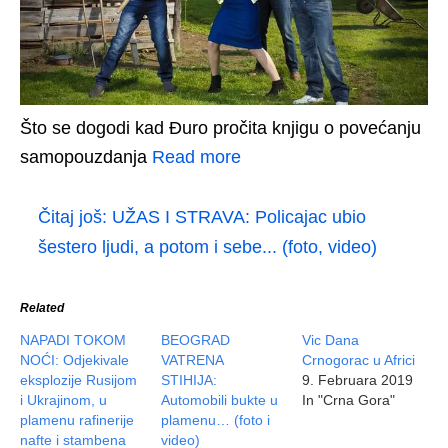
Što se dogodi kad Đuro pročita knjigu o povećanju
samopouzdanja
Read more
Čitaj još:
UŽAS I STRAVA: Policajac ubio
šestero ljudi, a potom i sebe... (foto, video)
Related
NAPADI TOKOM
BEOGRAD
Vic Dana
NOĆI: Odjekivale
VATRENA
Crnogorac u Africi
eksplozije Rusijom
STIHIJA:
9. Februara 2019
i Ukrajinom, u
Automobili bukte u
In "Crna Gora"
plamenu rafinerije
plamenu… (foto i
nafte i stambena
video)