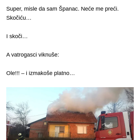
Super, misle da sam Španac. Neće me preći.
Skočiću…
I skoči…
A vatrogasci viknuše:
Ole!!! – i izmakoše platno…