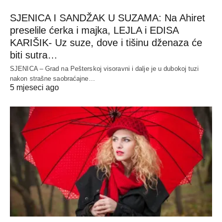
SJENICA I SANDŽAK U SUZAMA: Na Ahiret
preselile ćerka i majka, LEJLA i EDISA
KARIŠIK- Uz suze, dove i tišinu dženaza će
biti sutra…
SJENICA – Grad na Pešterskoj visoravni i dalje je u dubokoj tuzi
nakon strašne saobraćajne…
5 mjeseci ago