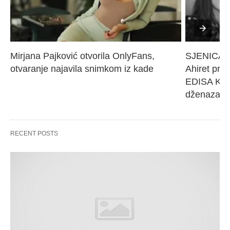
Mirjana Pajković otvorila OnlyFans, 
SJENICA 
otvaranje najavila snimkom iz kade
Ahiret pres
EDISA KARI
dženaza će
RECENT POSTS