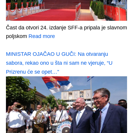
Čast da otvori 24. izdanje SFF-a pripala je slavnom
poljskom
Read more
MINISTAR OJAČAO U GUČI: Na otvaranju
sabora, rekao ono u šta ni sam ne vjeruje, “U
Prizrenu će se opet…”