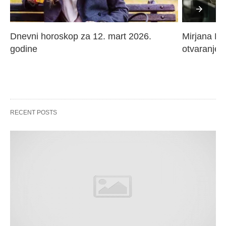
Dnevni horoskop za 12. mart 2026. 
Mirjana Paj
godine
otvaranje 
RECENT POSTS