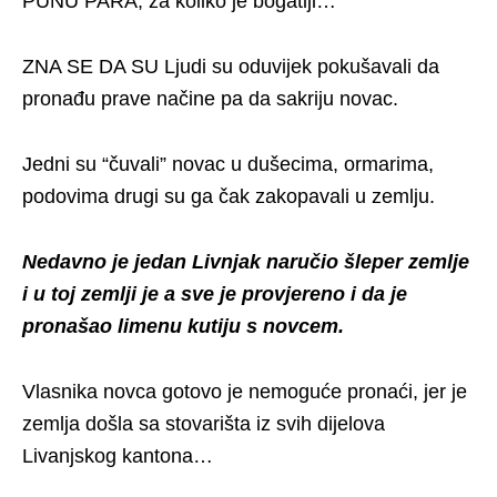
PUNU PARA, za koliko je bogatiji…
ZNA SE DA SU Ljudi su oduvijek pokušavali da
pronađu prave načine pa da sakriju novac.
Jedni su “čuvali” novac u dušecima, ormarima,
podovima drugi su ga čak zakopavali u zemlju.
Nedavno je jedan Livnjak naručio šleper zemlje
i u toj zemlji je a sve je provjereno i da je
pronašao limenu kutiju s novcem.
Vlasnika novca gotovo je nemoguće pronaći, jer je
zemlja došla sa stovarišta iz svih dijelova
Livanjskog kantona…