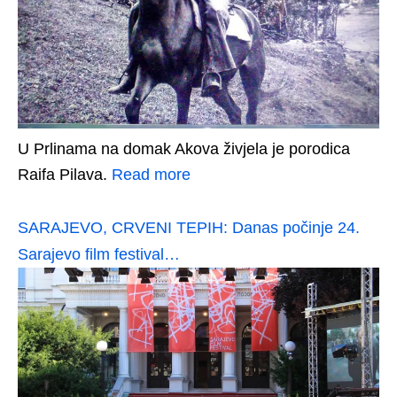
U Prlinama na domak Akova živjela je porodica
Raifa Pilava.
Read more
SARAJEVO, CRVENI TEPIH: Danas počinje 24.
Sarajevo film festival…