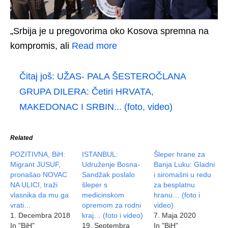
„Srbija je u pregovorima oko Kosova spremna na
kompromis, ali
Read more
Čitaj još:
UŽAS- PALA ŠESTEROČLANA
GRUPA DILERA: Četiri HRVATA,
MAKEDONAC I SRBIN... (foto, video)
Related
POZITIVNA, BiH:
ISTANBUL:
Šleper hrane za
Migrant JUSUF,
Udruženje Bosna-
Banja Luku: Gladni
pronašao NOVAC
Sandžak poslalo
i siromašni u redu
NA ULICI, traži
šleper s
za besplatnu
vlasnika da mu ga
medicinskom
hranu… (foto i
vrati…
opremom za rodni
video)
1. Decembra 2018
kraj… (foto i video)
7. Maja 2020
In "BiH"
19. Septembra
In "BiH"