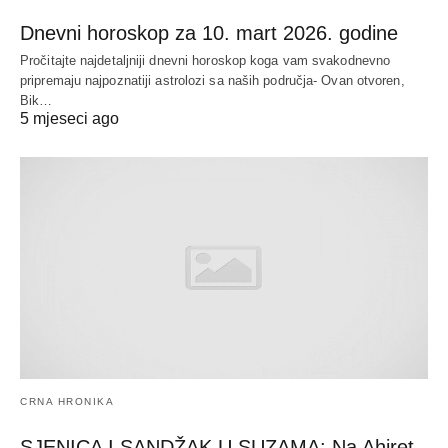
Dnevni horoskop za 10. mart 2026. godine
Pročitajte najdetaljniji dnevni horoskop koga vam svakodnevno
pripremaju najpoznatiji astrolozi sa naših područja- Ovan otvoren,
Bik…
5 mjeseci ago
CRNA HRONIKA
SJENICA I SANDŽAK U SUZAMA: Na Ahiret