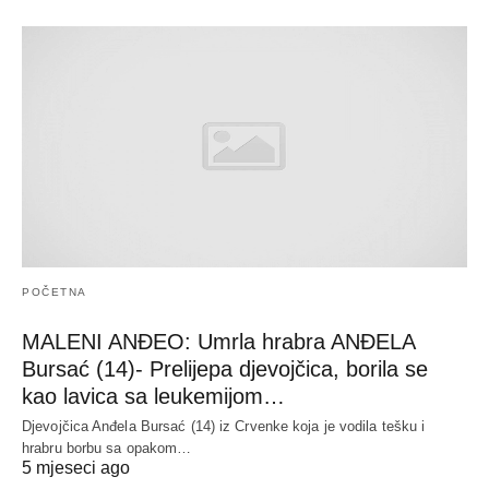
POČETNA
MALENI ANĐEO: Umrla hrabra ANĐELA
Bursać (14)- Prelijepa djevojčica, borila se
kao lavica sa leukemijom…
Djevojčica Anđela Bursać (14) iz Crvenke koja je vodila tešku i
hrabru borbu sa opakom…
5 mjeseci ago