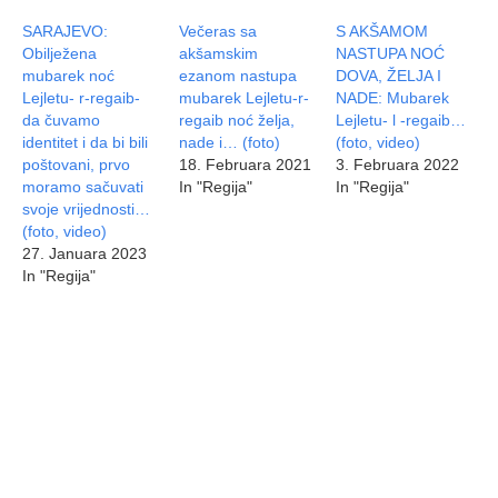
SARAJEVO:
Večeras sa
S AKŠAMOM
Obilježena
akšamskim
NASTUPA NOĆ
mubarek noć
ezanom nastupa
DOVA, ŽELJA I
Lejletu- r-regaib-
mubarek Lejletu-r-
NADE: Mubarek
da čuvamo
regaib noć želja,
Lejletu- l -regaib…
identitet i da bi bili
nade i… (foto)
(foto, video)
poštovani, prvo
18. Februara 2021
3. Februara 2022
moramo sačuvati
In "Regija"
In "Regija"
svoje vrijednosti…
(foto, video)
27. Januara 2023
In "Regija"