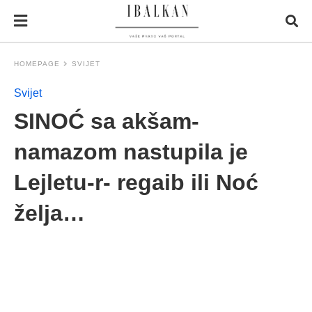
HOMEPAGE
SVIJET
Svijet
SINOĆ sa akšam-
namazom nastupila je
Lejletu-r- regaib ili Noć
želja…