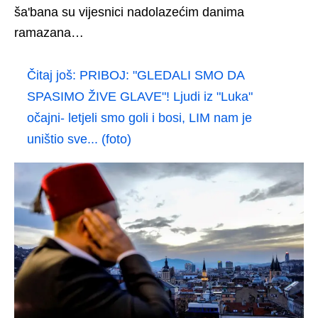
ša'bana su vijesnici nadolazećim danima
ramazana…
Čitaj još:
PRIBOJ: "GLEDALI SMO DA
SPASIMO ŽIVE GLAVE"! Ljudi iz "Luka"
očajni- letjeli smo goli i bosi, LIM nam je
uništio sve... (foto)