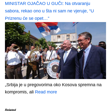
MINISTAR OJAČAO U GUČI: Na otvaranju
sabora, rekao ono u šta ni sam ne vjeruje, “U
Prizrenu će se opet…”
„Srbija je u pregovorima oko Kosova spremna na
kompromis, ali
Read more
Related