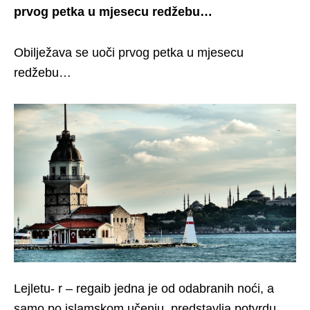
prvog petka u mjesecu redžebu…
Obilježava se uoči prvog petka u mjesecu
redžebu…
Lejletu- r – regaib jedna je od odabranih noći, a
samo po islamskom učenju, predstavlja potvrdu