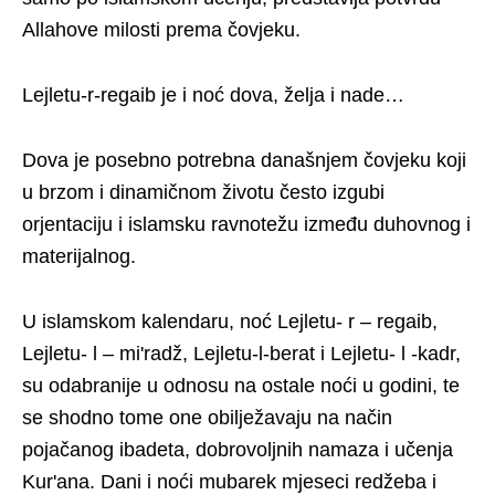
Allahove milosti prema čovjeku.
Lejletu-r-regaib je i noć dova, želja i nade…
Dova je posebno potrebna današnjem čovjeku koji
u brzom i dinamičnom životu često izgubi
orjentaciju i islamsku ravnotežu između duhovnog i
materijalnog.
U islamskom kalendaru, noć Lejletu- r – regaib,
Lejletu- l – mi'radž, Lejletu-l-berat i Lejletu- l -kadr,
su odabranije u odnosu na ostale noći u godini, te
se shodno tome one obilježavaju na način
pojačanog ibadeta, dobrovoljnih namaza i učenja
Kur'ana. Dani i noći mubarek mjeseci redžeba i