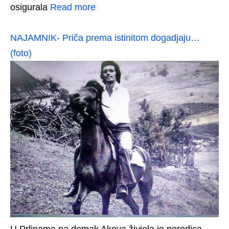
osigurala
Read more
NAJAMNIK- Priča prema istinitom dogadjaju…
(foto)
U Prlinama na domak Akova živjela je porodica