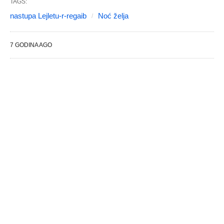
TAGS:
nastupa Lejletu-r-regaib
Noć želja
7 GODINA AGO