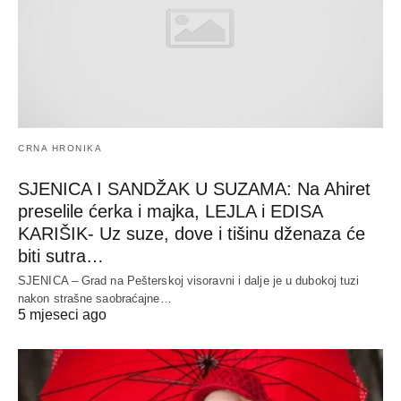
CRNA HRONIKA
SJENICA I SANDŽAK U SUZAMA: Na Ahiret
preselile ćerka i majka, LEJLA i EDISA
KARIŠIK- Uz suze, dove i tišinu dženaza će
biti sutra…
SJENICA – Grad na Pešterskoj visoravni i dalje je u dubokoj tuzi
nakon strašne saobraćajne…
5 mjeseci ago