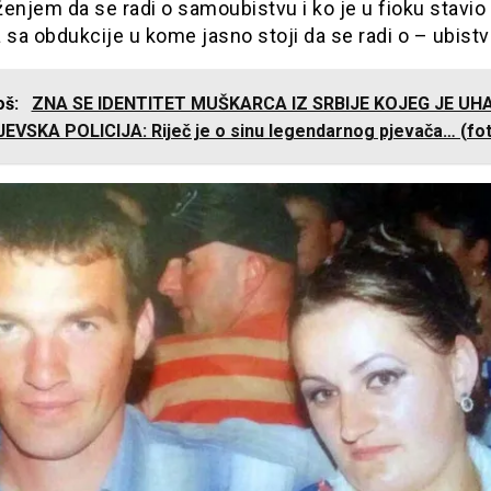
enjem da se radi o samoubistvu i ko je u fioku stavio
 sa obdukcije u kome jasno stoji da se radi o – ubistv
još:
ZNA SE IDENTITET MUŠKARCA IZ SRBIJE KOJEG JE UH
EVSKA POLICIJA: Riječ je o sinu legendarnog pjevača… (fo