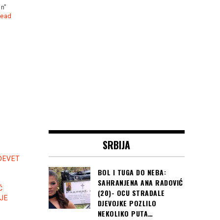
kao Seksi Sandra,
privedena je danas nešto
Read more
SRBIJA
DEVET
BOL I TUGA DO NEBA:
SAHRANJENA ANA RADOVIĆ
Ć
(20)- OCU STRADALE
JE
DJEVOJKE POZLILO
NEKOLIKO PUTA…