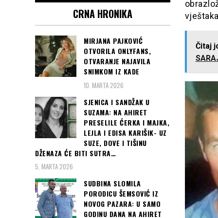
obrazlož
CRNA HRONIKA
vještaka
MIRJANA PAJKOVIĆ
Čitaj 
OTVORILA ONLYFANS,
SARAJ
OTVARANJE NAJAVILA
SNIMKOM IZ KADE
10. MARTA 2026
SJENICA I SANDŽAK U
SUZAMA: NA AHIRET
PRESELILE ĆERKA I MAJKA,
LEJLA I EDISA KARIŠIK- UZ
SUZE, DOVE I TIŠINU
DŽENAZA ĆE BITI SUTRA…
5. MARTA 2026
SUDBINA SLOMILA
PORODICU ŠEMSOVIĆ IZ
NOVOG PAZARA: U SAMO
GODINU DANA NA AHIRET