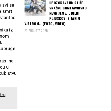
UPOZORAVAJU: STIŽE
e svi sa
SNAŽNO GRMLJAVINSKO
e smrti
NEVRIJEME, OBILNI
nstantno
PLJUSKOVI S JAKIM
VJETROM… (FOTO, VIDEO)
nika iz
21. AUGUSTA 2025
atnom
 u
 supruge
nasilna.
pcu u
moubistvu
tru