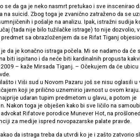
o se da ga je neko nasmrt pretukao i sve inscenirao d
a na suicid. Zbog toga je zvanično zatraženo da se 
umnjičenih i pošalje na analizu. Ipak, istražni sudija ko
učaj (tada nije bilo tužilačke istrage) to nije dozvolio, 
 predmet sa obrazloženjem da se Rifat Tiganj objesio
 je da je konačno istraga počela. Mi se nadamo da će 
na biti ispitano i da neće biti kardinalnih propusta kakv
 2009 – kaže Mirsada Tiganj. – Očekujem da će ubicu 
vde.
ilašto i Viši sud u Novom Pazaru još se nisu oglasili u 
čajem koji je prilično uznemirio javnost u ovom kraju.
 najprije udaran tupim predmetom u glavu, a potom je
n. Nakon toga je obješen kako bi sve ličilo na samoub
e advokat Rifatove porodice Munever Hot, na prošloned
nciji za medije ispred novopazarske palate pravde.
takao da istraga treba da utvrdi ko je i zašto zatvorio s