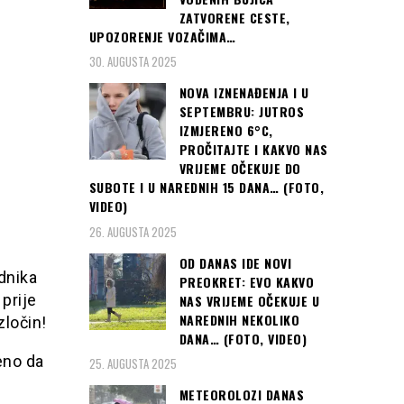
ZATVORENE CESTE,
UPOZORENJE VOZAČIMA…
30. AUGUSTA 2025
NOVA IZNENAĐENJA I U
SEPTEMBRU: JUTROS
IZMJERENO 6°C,
PROČITAJTE I KAKVO NAS
VRIJEME OČEKUJE DO
SUBOTE I U NAREDNIH 15 DANA… (FOTO,
VIDEO)
26. AUGUSTA 2025
OD DANAS IDE NOVI
dnika
PREOKRET: EVO KAKVO
prije
NAS VRIJEME OČEKUJE U
NAREDNIH NEKOLIKO
zločin!
DANA… (FOTO, VIDEO)
eno da
25. AUGUSTA 2025
METEOROLOZI DANAS