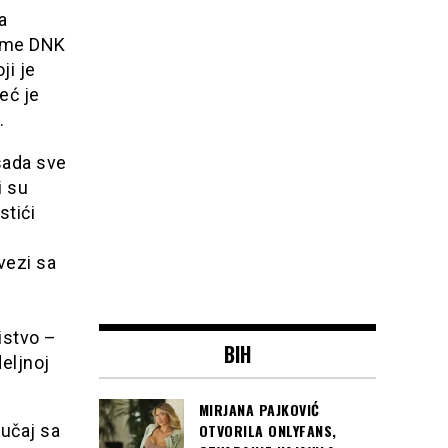
a
uzme DNK
ji je
već je
.
sada sve
i su
stići
vezi sa
istvo –
BIH
eljnoj
MIRJANA PAJKOVIĆ
OTVORILA ONLYFANS,
lučaj sa