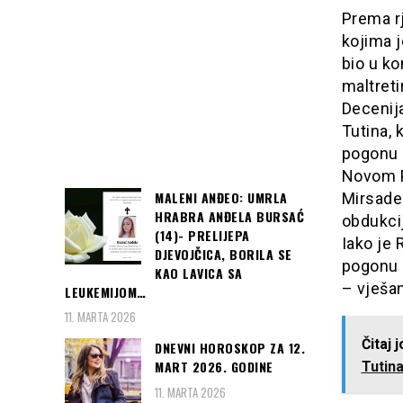
Prema rj
kojima j
bio u ko
maltretir
Decenija
Tutina, 
pogonu z
Novom P
MALENI ANĐEO: UMRLA
Mirsade 
HRABRA ANĐELA BURSAĆ
obdukcij
(14)- PRELIJEPA
Iako je 
DJEVOJČICA, BORILA SE
pogonu g
KAO LAVICA SA
– vješan
LEUKEMIJOM…
11. MARTA 2026
Čitaj 
DNEVNI HOROSKOP ZA 12.
MART 2026. GODINE
Tutina
11. MARTA 2026