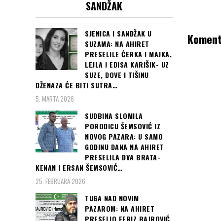
SANDŽAK
SJENICA I SANDŽAK U
Koment
SUZAMA: NA AHIRET
PRESELILE ĆERKA I MAJKA,
LEJLA I EDISA KARIŠIK- UZ
SUZE, DOVE I TIŠINU
DŽENAZA ĆE BITI SUTRA…
5. MARTA 2026
SUDBINA SLOMILA
PORODICU ŠEMSOVIĆ IZ
NOVOG PAZARA: U SAMO
GODINU DANA NA AHIRET
PRESELILA DVA BRATA-
KENAN I ERSAN ŠEMSOVIĆ…
25. FEBRUARA 2026
TUGA NAD NOVIM
PAZAROM: NA AHIRET
PRESELIO FERIZ BAJROVIĆ