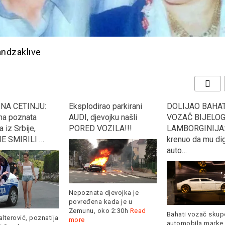
andzaklıve
rao parkirani
DOLIJAO BAHATI
Nasrnuo nožem 
evojku našli
VOZAČ BIJELOG
policiju, policaja
VOZILA!!!
LAMBORGINIJA: Pauk
upucao!!!
krenuo da mu digne
auto…
a djevojka je
a kada je u
Nesvakidašnji inci
oko 2:30h
Read
Bahati vozač skupocenog
Hrvatskoj... Kako j
automobila marke
zagrebačka polici