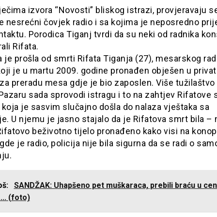
ečima izvora “Novosti” bliskog istrazi, provjeravaju s
e nesrećni čovjek radio i sa kojima je neposredno prij
ntaktu. Porodica Tiganj tvrdi da su neki od radnika ko
ali Rifata.
 je prošla od smrti Rifata Tiganja (27), mesarskog rad
koji je u martu 2009. godine pronađen obješen u priv
a preradu mesa gdje je bio zaposlen. Više tužilaštvo
azaru sada sprovodi istragu i to na zahtjev Rifatove
koja je sasvim slučajno došla do nalaza vještaka sa
e. U njemu je jasno stajalo da je Rifatova smrt bila – 
Rifatovo beživotno tijelo pronađeno kako visi na kono
de je radio, policija nije bila sigurna da se radi o sa
ju.
još:
SANDŽAK: Uhapšeno pet muškaraca, prebili braću u cen
... (foto)