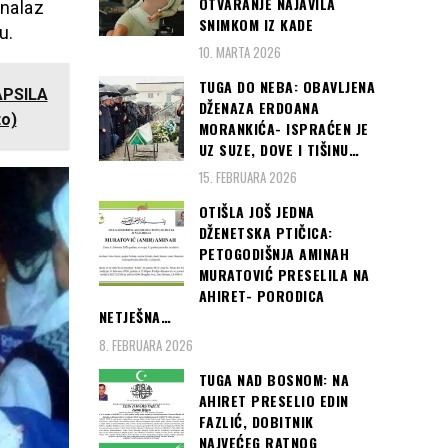
OTVARANJE NAJAVILA
 nalaz
SNIMKOM IZ KADE
u.
10. MARTA 2026
TUGA DO NEBA: OBAVLJENA
APSILA
DŽENAZA ERDOANA
to)
MORANKIĆA- ISPRAĆEN JE
UZ SUZE, DOVE I TIŠINU…
15. FEBRUARA 2026
OTIŠLA JOŠ JEDNA
DŽENETSKA PTIČICA:
PETOGODIŠNJA AMINAH
MURATOVIĆ PRESELILA NA
AHIRET- PORODICA
NETJEŠNA…
8. FEBRUARA 2026
TUGA NAD BOSNOM: NA
AHIRET PRESELIO EDIN
FAZLIĆ, DOBITNIK
NAJVEĆEG RATNOG