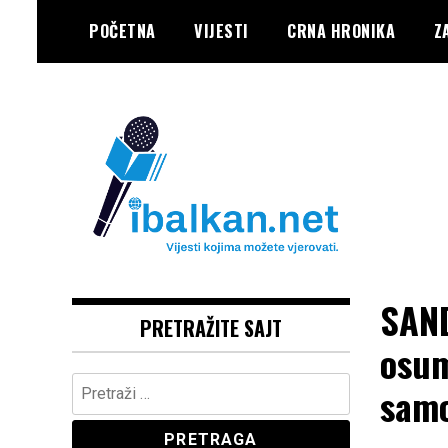
Skip
POČETNA
VIJESTI
CRNA HRONIKA
Z
to
content
Vaše Pravo, Vaš Portal
IBALKAN
SAND
PRETRAŽITE SAJT
osum
Pretraga:
samo