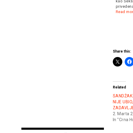
kao Seksi Sandra,
oko
Read more
privedena je danas nešto
Read more
Share this:
Related
SANDŽAK:
NIJE UBIO
ZADAVLJE
2. Marta 
In "Crna H