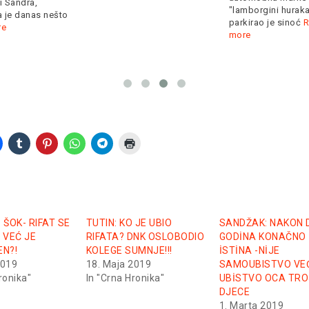
"lamborgini hurakan"
oko
Read more
parkirao je sinoć
Read
more
 ŠOK- RIFAT SE
TUTIN: KO JE UBIO
SANDŽAK: NAKON 
, VEĆ JE
RIFATA? DNK OSLOBODIO
GODİNA KONAČNO
N?!
KOLEGE SUMNJE!!!
İSTİNA -NİJE
2019
18. Maja 2019
SAMOUBISTVO VE
ronika"
In "Crna Hronika"
UBİSTVO OCA TRO
DJECE
1. Marta 2019