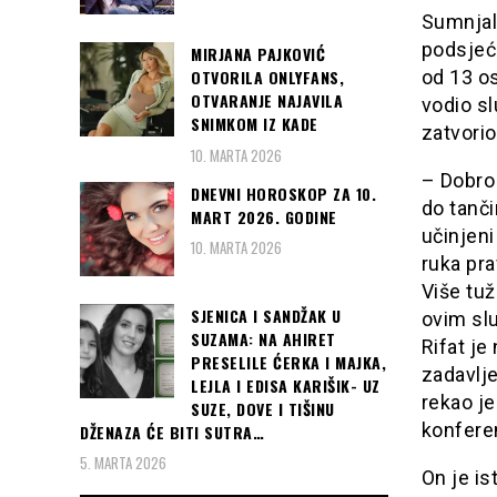
Sumnjal
podsjeć
MIRJANA PAJKOVIĆ
od 13 os
OTVORILA ONLYFANS,
OTVARANJE NAJAVILA
vodio sl
SNIMKOM IZ KADE
zatvorio
10. MARTA 2026
– Dobro
DNEVNI HOROSKOP ZA 10.
do tanči
MART 2026. GODINE
učinjeni
10. MARTA 2026
ruka pra
Više tuž
SJENICA I SANDŽAK U
ovim slu
SUZAMA: NA AHIRET
Rifat je
PRESELILE ĆERKA I MAJKA,
zadavlje
LEJLA I EDISA KARIŠIK- UZ
rekao j
SUZE, DOVE I TIŠINU
konfere
DŽENAZA ĆE BITI SUTRA…
5. MARTA 2026
On je is