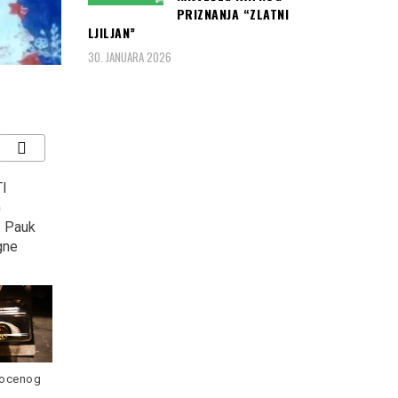
PRIZNANJA “ZLATNI
LJILJAN”
30. JANUARA 2026
na
DRAMA NA CETINJU:
Eksplodirao parkirani
c ga
Privedena poznata
AUDI, djevojku našli
pjevačica iz Srbije,
PORED VOZILA!!!
JEDVA JE SMIRILI …
Nepoznata djevojka je
povređena kada je u
dent u
Zemunu, oko 2:30h
Read
e objavila
Sandra Valterović, poznatija
more
ja, danas