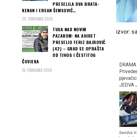
PRESELILA DVA BRATA-
KENAN I ERSAN ŠEMSOVIĆ…
25. FEBRUARA 2026
TUGA NAD NOVIM
izvor: s
PAZAROM: NA AHIRET
PRESELIO FERIZ BAJROVIĆ
(42) – GRAD SE OPRAŠTA
OD TIHOG I ČESTITOG
ČOVJEKA
Nasrnuo nožem na
DRAMA NA CETINJU:
Eksplodi
19. FEBRUARA 2026
policiju, policajac ga
Privedena poznata
AUDI, dj
upucao!!!
pjevačica iz Srbije,
PORED 
JEDVA JE SMIRILI …
Nepoznat
povređen
Nesvakidašnji incident u
Zemunu, 
Hrvatskoj... Kako je objavila
Sandra Valterović, poznatija
more
zagrebačka policija, danas