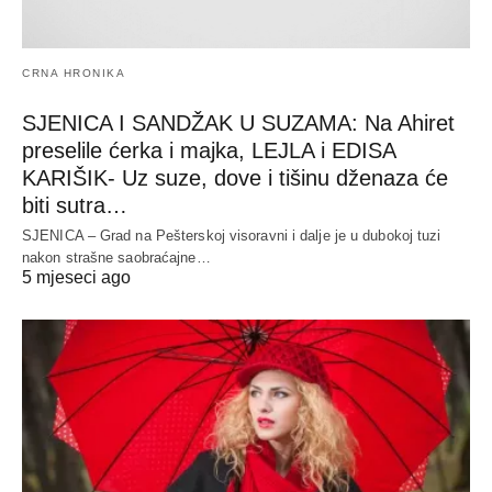
CRNA HRONIKA
SJENICA I SANDŽAK U SUZAMA: Na Ahiret
preselile ćerka i majka, LEJLA i EDISA
KARIŠIK- Uz suze, dove i tišinu dženaza će
biti sutra…
SJENICA – Grad na Pešterskoj visoravni i dalje je u dubokoj tuzi
nakon strašne saobraćajne…
5 mjeseci ago