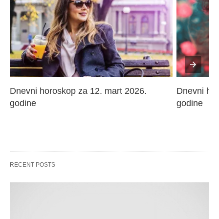
Dnevni horoskop za 12. mart 2026. 
Dnevni hor
godine
godine
RECENT POSTS