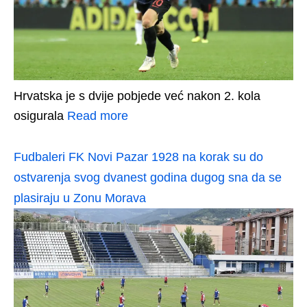
Hrvatska je s dvije pobjede već nakon 2. kola
osigurala
Read more
Fudbaleri FK Novi Pazar 1928 na korak su do
ostvarenja svog dvanest godina dugog sna da se
plasiraju u Zonu Morava