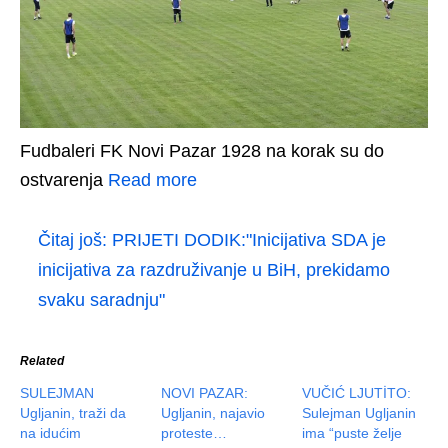
Fudbaleri FK Novi Pazar 1928 na korak su do
ostvarenja
Read more
Čitaj još:
PRIJETI DODIK:"Inicijativa SDA je
inicijativa za razdruživanje u BiH, prekidamo
svaku saradnju"
Related
SULEJMAN
NOVI PAZAR:
VUČIĆ LJUTİTO:
Ugljanin, traži da
Ugljanin, najavio
Sulejman Ugljanin
na idućim
proteste…
ima “puste želje