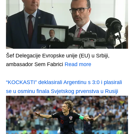
Šef Delegacije Evropske unije (EU) u Srbiji,
ambasador Sem Fabrici
Read more
“KOCKASTI” deklasirali Argentinu s 3:0 i plasirali
se u osminu finala Svjetskog prvenstva u Rusiji