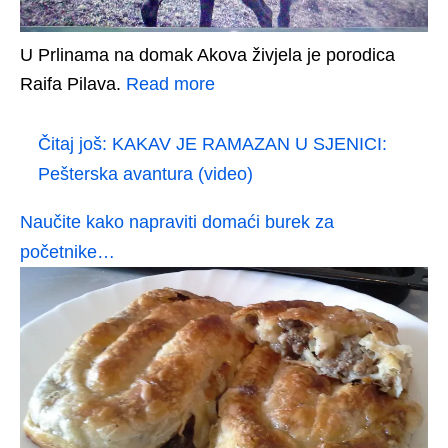
U Prlinama na domak Akova živjela je porodica
Raifa Pilava.
Read more
Čitaj još:
KAKAV JE RAMAZAN U SJENICI:
Pešterska avantura (video)
Naučite kako napraviti domaći burek za
početnike…