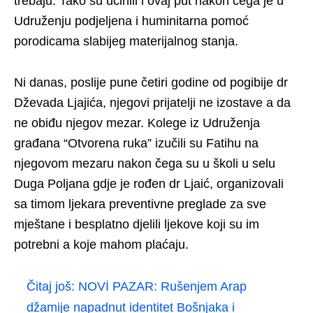
trebaju. Tako su učinili i ovaj put nakon čega je u
Udruženju podjeljena i huminitarna pomoć
porodicama slabijeg materijalnog stanja.
Ni danas, poslije pune četiri godine od pogibije dr
Dževada Ljajića, njegovi prijatelji ne izostave a da
ne obiđu njegov mezar. Kolege iz Udruženja
građana “Otvorena ruka” izučili su Fatihu na
njegovom mezaru nakon čega su u školi u selu
Duga Poljana gdje je rođen dr Ljaić, organizovali
sa timom ljekara preventivne preglade za sve
mještane i besplatno djelili ljekove koji su im
potrebni a koje mahom plaćaju.
Čitaj još:
NOVİ PAZAR: Rušenjem Arap
džamije napadnut identitet Bošnjaka i