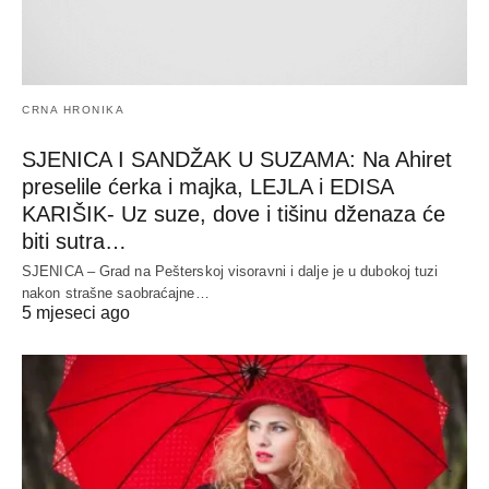
CRNA HRONIKA
SJENICA I SANDŽAK U SUZAMA: Na Ahiret
preselile ćerka i majka, LEJLA i EDISA
KARIŠIK- Uz suze, dove i tišinu dženaza će
biti sutra…
SJENICA – Grad na Pešterskoj visoravni i dalje je u dubokoj tuzi
nakon strašne saobraćajne…
5 mjeseci ago