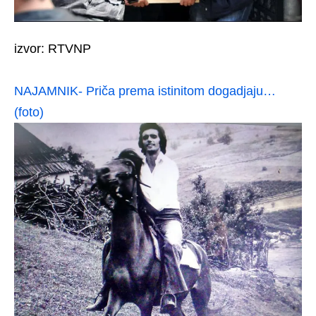
izvor: RTVNP
NAJAMNIK- Priča prema istinitom dogadjaju…
(foto)