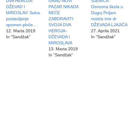
DVA HEROJA-
GRAD NOVİ
SJENICA:
DŽEVAD I
PAZAR NIKADA
Osnovna škola u
MIROSLAV: Sutra
NEĆE
Dugoj Poljani
postavljanje
ZABORAVITI
nosiće ime dr
spomen ploče…
SVOJA DVA
DŽEVADA LJAJIĆA
12. Marta 2019
HEROJA-
27. Aprila 2021
In "Sandžak"
DŽEVADA I
In "Sandžak"
MIROSLAVA
13. Marta 2019
In "Sandžak"