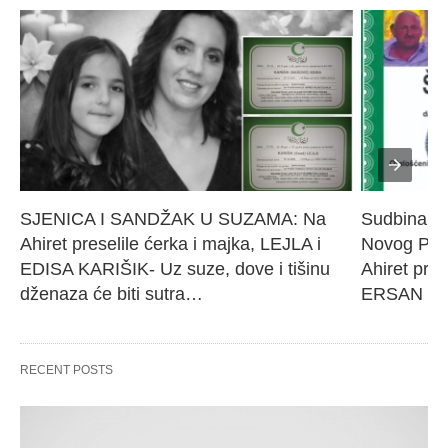
SJENICA I SANDŽAK U SUZAMA: Na 
Sudbina sl
Ahiret preselile ćerka i majka, LEJLA i 
Novog Paz
EDISA KARIŠIK- Uz suze, dove i tišinu 
Ahiret pres
dženaza će biti sutra…
ERSAN Še
RECENT POSTS