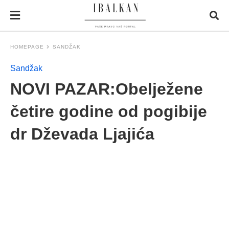
HOMEPAGE
SANDŽAK
Sandžak
NOVI PAZAR:Obelježene
četire godine od pogibije
dr Dževada Ljajića