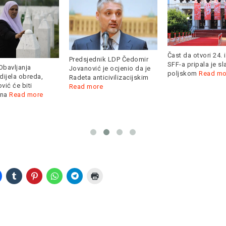
Čast da otvori 24. 
Predsjednik LDP Čedomir
SFF-a pripala je s
Obavljanja
Jovanović je ocjenio da je
poljskom
Read mo
dijela obreda,
Radeta anticivilizacijskim
ić će biti
Read more
 na
Read more