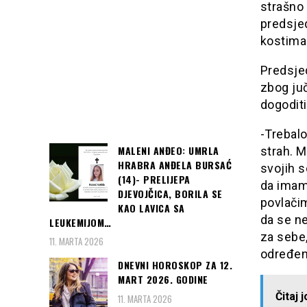
strašno 
predsje
kostima
Predsje
zbog ju
dogoditi
-Trebalo
MALENI ANĐEO: UMRLA
strah. 
HRABRA ANĐELA BURSAĆ
svojih s
(14)- PRELIJEPA
da imam
DJEVOJČICA, BORILA SE
povlači
KAO LAVICA SA
da se ne
LEUKEMIJOM…
za sebe
11. MARTA 2026
određen
DNEVNI HOROSKOP ZA 12.
MART 2026. GODINE
Čitaj 
11. MARTA 2026