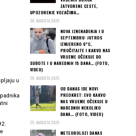
ZATVORENE CESTE,
UPOZORENJE VOZAČIMA…
30. AUGUSTA 2025
NOVA IZNENAĐENJA I U
SEPTEMBRU: JUTROS
IZMJERENO 6°C,
PROČITAJTE I KAKVO NAS
VRIJEME OČEKUJE DO
SUBOTE I U NAREDNIH 15 DANA… (FOTO,
VIDEO)
26. AUGUSTA 2025
pljaju u
OD DANAS IDE NOVI
PREOKRET: EVO KAKVO
ipadnika
NAS VRIJEME OČEKUJE U
atni
NAREDNIH NEKOLIKO
DANA… (FOTO, VIDEO)
25. AUGUSTA 2025
92.
je
METEOROLOZI DANAS