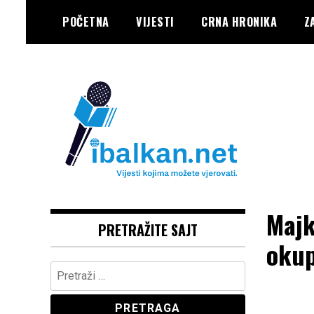
Skip
POČETNA
VIJESTI
CRNA HRONIKA
Z
to
content
Vaše Pravo, Vaš Portal
IBALKAN
Maj
PRETRAŽITE SAJT
okup
Pretraga: