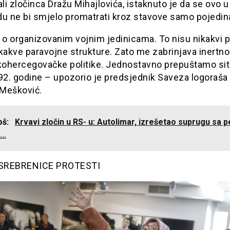
ali zločinca Dražu Mihajlovića, istaknuto je da se ovo u
du ne bi smjelo promatrati kroz stavove samo pojedin
 o organizovanim vojnim jedinicama. To nisu nikakvi p
o kakve paravojne strukture. Zato me zabrinjava inertno
ohercegovačke politike. Jednostavno prepuštamo sit
92. godine – upozorio je predsjednik Saveza logoraša
Mešković.
još:
Krvavi zločin u RS- u: Autolimar, izrešetao suprugu sa p
..
SREBRENICE PROTESTI