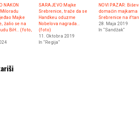
O NAKON
SARAJEVO:Majke
NOVI PAZAR: Bišev
Miloradu
Srebrenice, traže da se
domaćin majkama
ijeđao Majke
Handkeu oduzme
Srebrenice na iftar
, žalio se na
Nobelova nagrada…
28. Maja 2019
Sudu BiH… (foto,
(foto)
In "Sandžak"
11. Oktobra 2019
2024
In "Regija"
ariši