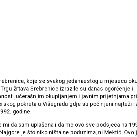
rebrenice, koje se svakog jedanaestog u mjesecu oku
 Trgu žrtava Srebrenice izrazile su danas ogorčenje i
nost jučerašnjim okupljanjem i javnim prijetnjama pr
skog pokreta u Višegradu gdje su počinjeni najteži r
1992. godine.
te mi da sam uplašena i da me ovo sve podsjeća na 19
Najgore je što niko ništa ne poduzima, ni Mektić. Ovo 