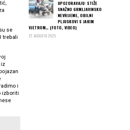
ić,
UPOZORAVAJU: STIŽE
SNAŽNO GRMLJAVINSKO
za
NEVRIJEME, OBILNI
PLJUSKOVI S JAKIM
VJETROM… (FOTO, VIDEO)
su se
21. AUGUSTA 2025
 trebali
voj
 iz
 bojazan
e
radimo i
izboriti
onese