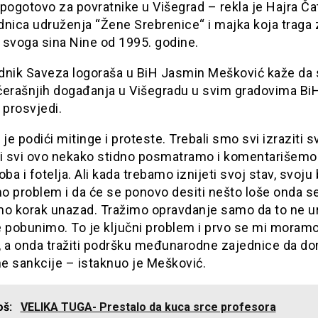
pogotovo za povratnike u Višegrad – rekla je Hajra Čat
dnica udruženja “Žene Srebrenice“ i majka koja traga 
 svoga sina Nine od 1995. godine.
dnik Saveza logoraša u BiH Jasmin Mešković kaže da 
čerašnjih događanja u Višegradu u svim gradovima BiH
 prosvjedi.
 je podići mitinge i proteste. Trebali smo svi izraziti s
Mi svi ovo nekako stidno posmatramo i komentarišemo
oba i fotelja. Ali kada trebamo iznijeti svoj stav, svoju
o problem i da će se ponovo desiti nešto loše onda s
mo korak unazad. Tražimo opravdanje samo da to ne u
 pobunimo. To je ključni problem i prvo se mi moramo 
, a onda tražiti podršku međunarodne zajednice da d
e sankcije – istaknuo je Mešković.
još:
VELIKA TUGA- Prestalo da kuca srce profesora