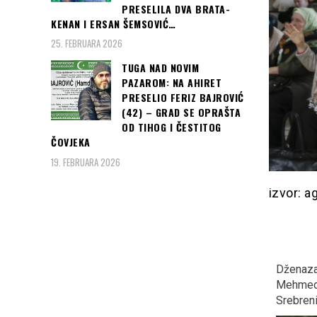
PRESELILA DVA BRATA-
KENAN I ERSAN ŠEMSOVIĆ…
25. FEBRUARA 2026
TUGA NAD NOVIM
PAZAROM: NA AHIRET
PRESELIO FERIZ BAJROVIĆ
(42) – GRAD SE OPRAŠTA
OD TIHOG I ČESTITOG
ČOVJEKA
19. FEBRUARA 2026
izvor: a
SARAJEVO, CRVENI
SAMO DA NAM BUDE
Dženaza
TEPIH: Danas počinje 24.
VEDRO! Očekuje nas
Mehmedo
Sarajevo film festival…
fenomenalan NEBESKI
Srebren
SPEKTAKL!!!