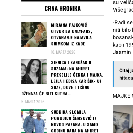
su velič
CRNA HRONIKA
Višegra
-Radi se
MIRJANA PAJKOVIĆ
niti bil
OTVORILA ONLYFANS,
bosansk
OTVARANJE NAJAVILA
SNIMKOM IZ KADE
kao i 19
10. MARTA 2026
Jasmin 
SJENICA I SANDŽAK U
SUZAMA: NA AHIRET
Čitaj 
PRESELILE ĆERKA I MAJKA,
hitaca.
LEJLA I EDISA KARIŠIK- UZ
SUZE, DOVE I TIŠINU
DŽENAZA ĆE BITI SUTRA…
MAJKE 
5. MARTA 2026
SUDBINA SLOMILA
PORODICU ŠEMSOVIĆ IZ
NOVOG PAZARA: U SAMO
GODINU DANA NA AHIRET