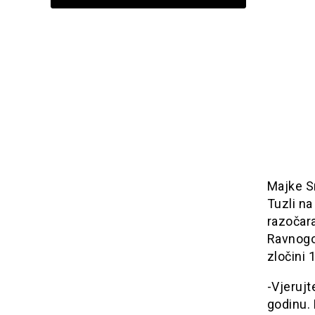
Majke S
Tuzli na
razočara
Ravnogor
zločini 
-Vjeruj
godinu. 