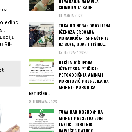
OTVARANJE NAJAVILA
SNIMKOM IZ KADE
aca.
10. MARTA 2026
ojedinci
TUGA DO NEBA: OBAVLJENA
st
DŽENAZA ERDOANA
uaciju
MORANKIĆA- ISPRAĆEN JE
UZ SUZE, DOVE I TIŠINU…
 u BiH
15. FEBRUARA 2026
OTIŠLA JOŠ JEDNA
DŽENETSKA PTIČICA:
et
PETOGODIŠNJA AMINAH
MURATOVIĆ PRESELILA NA
AHIRET- PORODICA
NETJEŠNA…
8. FEBRUARA 2026
TUGA NAD BOSNOM: NA
AHIRET PRESELIO EDIN
FAZLIĆ, DOBITNIK
NAJVEĆEG RATNOG