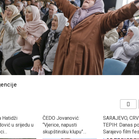
gencije
 Hatidži
ČEDO Jovanović:
SARAJEVO, CRV
vić u srijedu u
“Vjerice, napusti
TEPIH: Danas po
ici…
skupštinsku klupu”…
Sarajevo film fes