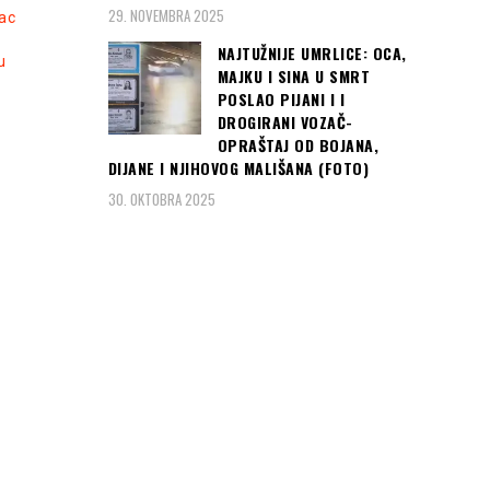
29. NOVEMBRA 2025
ac
NAJTUŽNIJE UMRLICE: OCA,
u
MAJKU I SINA U SMRT
POSLAO PIJANI I I
DROGIRANI VOZAČ-
OPRAŠTAJ OD BOJANA,
DIJANE I NJIHOVOG MALIŠANA (FOTO)
30. OKTOBRA 2025