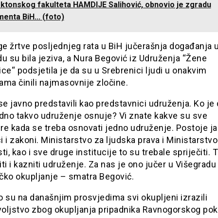
ektonskog fakulteta HAMDIJE Salihović, obnovio je zgradu
enta BiH... (foto)
e žrtve posljednjeg rata u BiH jučerašnja događanja 
u su bila jeziva, a Nura Begović iz Udruženja “Žene
ce“ podsjetila je da su u Srebrenici ljudi u onakvim
ma činili najmasovnije zločine.
se javno predstavili kao predstavnici udruženja. Ko je
edno takvo udruženje osnuje? Vi znate kakve su sve
re kada se treba osnovati jedno udruženje. Postoje ja
ci i zakoni. Ministarstvo za ljudska prava i Ministarstvo
ti, kao i sve druge institucije to su trebale spriječiti. T
ti i kazniti udruženje. Za nas je ono jučer u Višegradu
ičko okupljanje – smatra Begović.
 su na današnjim prosvjedima svi okupljeni izrazili
oljstvo zbog okupljanja pripadnika Ravnogorskog pokr