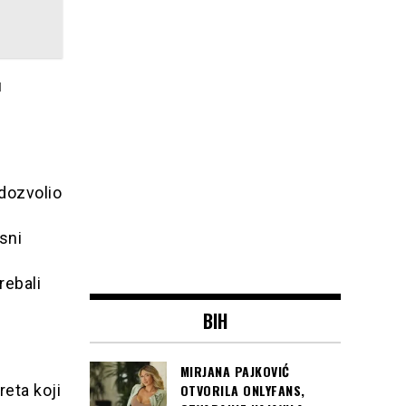
u
 dozvolio
sni
rebali
BIH
MIRJANA PAJKOVIĆ
OTVORILA ONLYFANS,
eta koji