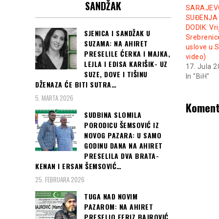
SANDŽAK
SARAJEV
SUĐENJA 
DODIK: Vr
SJENICA I SANDŽAK U
Srebrenice
SUZAMA: NA AHIRET
uslove u 
PRESELILE ĆERKA I MAJKA,
video)
LEJLA I EDISA KARIŠIK- UZ
17. Jula 
SUZE, DOVE I TIŠINU
In "BiH"
DŽENAZA ĆE BITI SUTRA…
5. MARTA 2026
Koment
SUDBINA SLOMILA
PORODICU ŠEMSOVIĆ IZ
NOVOG PAZARA: U SAMO
GODINU DANA NA AHIRET
PRESELILA DVA BRATA-
KENAN I ERSAN ŠEMSOVIĆ…
25. FEBRUARA 2026
TUGA NAD NOVIM
PAZAROM: NA AHIRET
PRESELIO FERIZ BAJROVIĆ