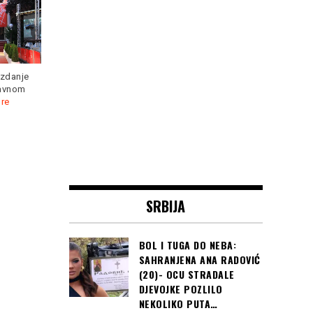
izdanje
lavnom
POSLIJE Obavljanja
Kiša takozvanih Perseida,
re
vjerskog dijela obreda,
odnosno meteorskih rojeva,
Mehmedović će biti
specifična je po meteorima
ukopana na
Read more
Read more
SRBIJA
BOL I TUGA DO NEBA:
SAHRANJENA ANA RADOVIĆ
(20)- OCU STRADALE
DJEVOJKE POZLILO
NEKOLIKO PUTA…