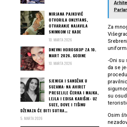
Arhit
Parlam
MIRJANA PAJKOVIĆ
OTVORILA ONLYFANS,
OTVARANJE NAJAVILA
Za mnog
SNIMKOM IZ KADE
Višegrad
10. MARTA 2026
Srebreni
uniforma
DNEVNI HOROSKOP ZA 10.
MART 2026. GODINE
-Oni su 
10. MARTA 2026
da se j
procedu
SJENICA I SANDŽAK U
pravilni
SUZAMA: NA AHIRET
sigurnos
PRESELILE ĆERKA I MAJKA,
su osudi
LEJLA I EDISA KARIŠIK- UZ
terorist
SUZE, DOVE I TIŠINU
DŽENAZA ĆE BITI SUTRA…
Osim što
5. MARTA 2026
nezadov