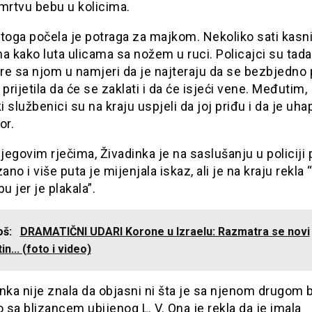
mrtvu bebu u kolicima.
toga počela je potraga za majkom. Nekoliko sati kasn
a kako luta ulicama sa nožem u ruci. Policajci su tada
e sa njom u namjeri da je najteraju da se bezbjedno 
 prijetila da će se zaklati i da će isjeći vene. Međutim,
ki službenici su na kraju uspjeli da joj priđu i da je uh
or.
egovim rječima, Živadinka je na saslušanju u policiji p
no i više puta je mijenjala iskaz, ali je na kraju rekla 
u jer je plakala”.
još:
DRAMATIČNI UDARI Korone u Izraelu: Razmatra se novi
in... (foto i video)
nka nije znala da objasni ni šta je sa njenom drugom
sa blizancem ubijenog L. V. Ona je rekla da je imala