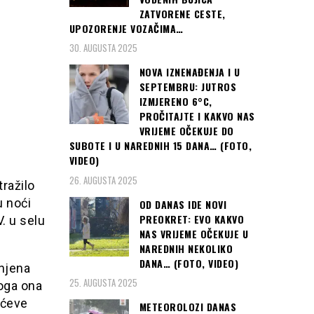
ZATVORENE CESTE,
UPOZORENJE VOZAČIMA…
30. AUGUSTA 2025
NOVA IZNENAĐENJA I U
SEPTEMBRU: JUTROS
IZMJERENO 6°C,
PROČITAJTE I KAKVO NAS
VRIJEME OČEKUJE DO
SUBOTE I U NAREDNIH 15 DANA… (FOTO,
VIDEO)
26. AUGUSTA 2025
ražilo
u noći
OD DANAS IDE NOVI
PREOKRET: EVO KAKVO
. u selu
NAS VRIJEME OČEKUJE U
NAREDNIH NEKOLIKO
DANA… (FOTO, VIDEO)
 njena
25. AUGUSTA 2025
toga ona
ićeve
METEOROLOZI DANAS