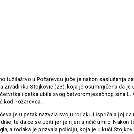
no tužilaštvo u Požarevcu juče je nakon saslušanja zat
za Živadinku Stojković (23), koja je osumnjičena da je 
etvrtka i petka ubila svog četvoromjesečnog sina L. V
ć kod Požarevca.
ćeva je u petak nazvala svoju rođaku i ispričala joj da
diše, te da će se ubiti jer je njen sinčić umro. Nakon 
gla, a rođaka je pozvala policiju, koja je u kući Stojkov