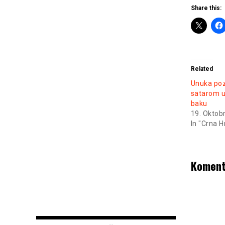
Share this:
Related
Unuka po
satarom u
baku
19. Oktob
In "Crna H
Koment