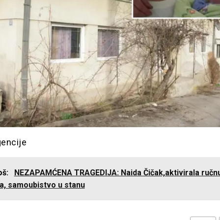
gencije
još:
NEZAPAMĆENA TRAGEDIJA: Naida Čičak,aktivirala ručn
la, samoubistvo u stanu