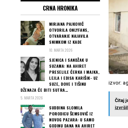
CRNA HRONIKA
MIRJANA PAJKOVIĆ
OTVORILA ONLYFANS,
OTVARANJE NAJAVILA
SNIMKOM IZ KADE
10. MARTA 2026
SJENICA I SANDŽAK U
SUZAMA: NA AHIRET
PRESELILE ĆERKA I MAJKA,
LEJLA I EDISA KARIŠIK- UZ
izvor: a
SUZE, DOVE I TIŠINU
DŽENAZA ĆE BITI SUTRA…
5. MARTA 2026
Čitaj 
SUDBINA SLOMILA
izvrši
PORODICU ŠEMSOVIĆ IZ
NOVOG PAZARA: U SAMO
GODINU DANA NA AHIRET