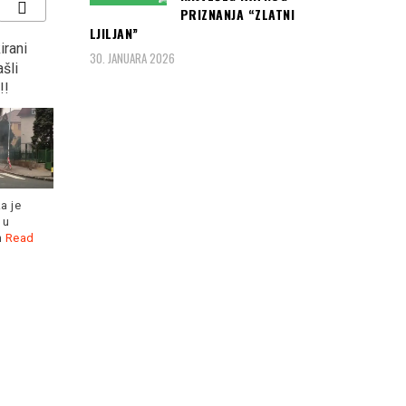
PRIZNANJA “ZLATNI
LJILJAN”
irani
DOLIJAO BAHATI
Nasrnuo nožem na
30. JANUARA 2026
šli
VOZAČ BIJELOG
policiju, policajac ga
!!
LAMBORGINIJA: Pauk
upucao!!!
krenuo da mu digne
auto…
a je
 u
Nesvakidašnji incident u
h
Read
Bahati vozač skupocenog
Hrvatskoj... Kako je objavila
automobila marke
zagrebačka policija, danas
"lamborgini hurakan"
oko
Read more
parkirao je sinoć
Read
more