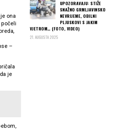
UPOZORAVAJU: STIŽE
SNAŽNO GRMLJAVINSKO
ije ona
NEVRIJEME, OBILNI
PLJUSKOVI S JAKIM
 počeli
VJETROM… (FOTO, VIDEO)
preda,
21. AUGUSTA 2025
apse –
ričala
“da je
 bebom,