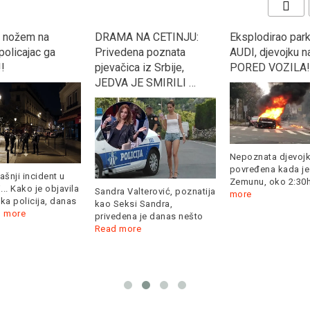
 nožem na
DRAMA NA CETINJU:
Eksplodirao park
 policajac ga
Privedena poznata
AUDI, djevojku na
!
pjevačica iz Srbije,
PORED VOZILA!
JEDVA JE SMIRILI …
Nepoznata djevojk
povređena kada je
šnji incident u
Zemunu, oko 2:30
... Kako je objavila
Sandra Valterović, poznatija
more
a policija, danas
kao Seksi Sandra,
 more
privedena je danas nešto
Read more