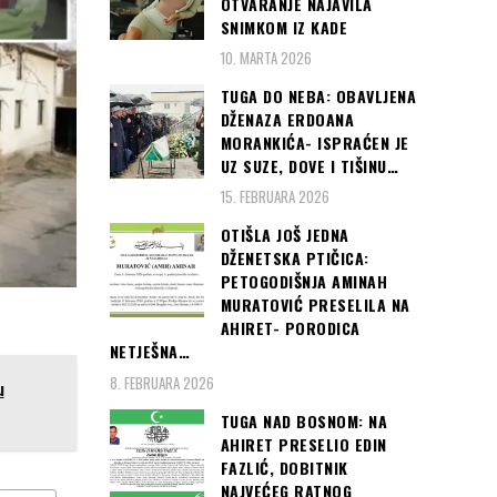
OTVARANJE NAJAVILA
SNIMKOM IZ KADE
10. MARTA 2026
TUGA DO NEBA: OBAVLJENA
DŽENAZA ERDOANA
MORANKIĆA- ISPRAĆEN JE
UZ SUZE, DOVE I TIŠINU…
15. FEBRUARA 2026
OTIŠLA JOŠ JEDNA
DŽENETSKA PTIČICA:
PETOGODIŠNJA AMINAH
MURATOVIĆ PRESELILA NA
AHIRET- PORODICA
NETJEŠNA…
8. FEBRUARA 2026
u
TUGA NAD BOSNOM: NA
AHIRET PRESELIO EDIN
FAZLIĆ, DOBITNIK
NAJVEĆEG RATNOG