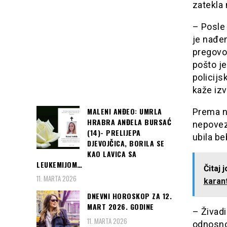
zatekla 
– Posle 
je nađen
pregovor
pošto je
policijs
kaže izv
MALENI ANĐEO: UMRLA
Prema nj
HRABRA ANĐELA BURSAĆ
nepoveza
(14)- PRELIJEPA
ubila beb
DJEVOJČICA, BORILA SE
KAO LAVICA SA
LEUKEMIJOM…
Čitaj 
11. MARTA 2026
karant
DNEVNI HOROSKOP ZA 12.
MART 2026. GODINE
– Živadi
11. MARTA 2026
odnosno 