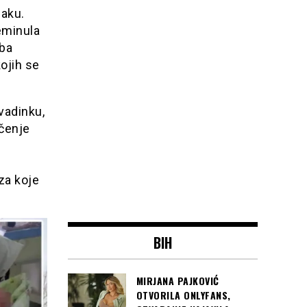
maku.
reminula
eba
ojih se
vadinku,
ačenje
 za koje
BIH
MIRJANA PAJKOVIĆ
OTVORILA ONLYFANS,