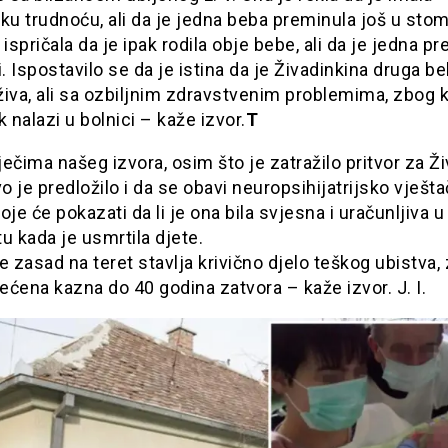
ku trudnoću, ali da je jedna beba preminula još u sto
 ispričala da je ipak rodila obje bebe, ali da je jedna p
i. Ispostavilo se da je istina da je Živadinkina druga b
iva, ali sa ozbiljnim zdravstvenim problemima, zbog k
k nalazi u bolnici – kaže izvor.
T
ečima našeg izvora, osim što je zatražilo pritvor za Ži
vo je predložilo i da se obavi neuropsihijatrijsko vješt
oje će pokazati da li je ona bila svjesna i uračunljiva u
 kada je usmrtila djete.
e zasad na teret stavlja krivično djelo teškog ubistva,
jećena kazna do 40 godina zatvora – kaže izvor. J. I.