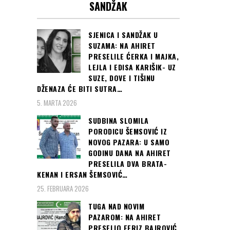
SANDŽAK
SJENICA I SANDŽAK U
SUZAMA: NA AHIRET
PRESELILE ĆERKA I MAJKA,
LEJLA I EDISA KARIŠIK- UZ
SUZE, DOVE I TIŠINU
DŽENAZA ĆE BITI SUTRA…
5. MARTA 2026
SUDBINA SLOMILA
PORODICU ŠEMSOVIĆ IZ
NOVOG PAZARA: U SAMO
GODINU DANA NA AHIRET
PRESELILA DVA BRATA-
KENAN I ERSAN ŠEMSOVIĆ…
25. FEBRUARA 2026
TUGA NAD NOVIM
PAZAROM: NA AHIRET
PRESELIO FERIZ BAJROVIĆ