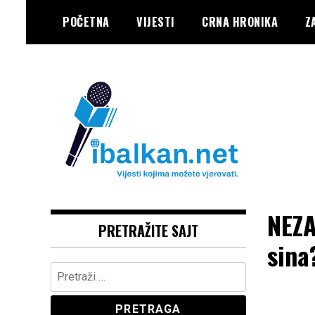
Skip
POČETNA
VIJESTI
CRNA HRONIKA
Z
to
content
Vaše Pravo, Vaš Portal
IBALKAN
NEZA
PRETRAŽITE SAJT
sina
Pretraga: