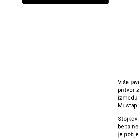
Više jav
pritvor 
između č
Mustapi
Stojkovi
beba ne 
je pobje