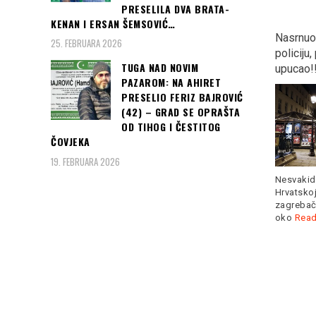
PRESELILA DVA BRATA-
KENAN I ERSAN ŠEMSOVIĆ…
Eksplodirao parkirani
DOLIJAO BAHATI
Nasrnuo
25. FEBRUARA 2026
AUDI, djevojku našli
VOZAČ BIJELOG
policiju,
TUGA NAD NOVIM
PORED VOZILA!!!
LAMBORGINIJA: Pauk
upucao!!
PAZAROM: NA AHIRET
krenuo da mu digne
PRESELIO FERIZ BAJROVIĆ
auto…
(42) – GRAD SE OPRAŠTA
OD TIHOG I ČESTITOG
ČOVJEKA
19. FEBRUARA 2026
Nepoznata djevojka je
povređena kada je u
Nesvakida
Zemunu, oko 2:30h
Read
Bahati vozač skupocenog
Hrvatskoj
more
automobila marke
zagrebačk
"lamborgini hurakan"
oko
Read
parkirao je sinoć
Read
more