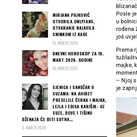
blizanač
Posle je
MIRJANA PAJKOVIĆ
u bolnic
OTVORILA ONLYFANS,
OTVARANJE NAJAVILA
rođena ž
SNIMKOM IZ KADE
još uvje
10. MARTA 2026
Prema rj
DNEVNI HOROSKOP ZA 10.
tužilašt
MART 2026. GODINE
majke, k
10. MARTA 2026
momentu
– Njoj s
SJENICA I SANDŽAK U
je zapri
SUZAMA: NA AHIRET
PRESELILE ĆERKA I MAJKA,
LEJLA I EDISA KARIŠIK- UZ
SUZE, DOVE I TIŠINU
DŽENAZA ĆE BITI SUTRA…
5. MARTA 2026