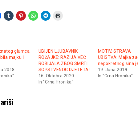
znatog glumca,
UBIJEN LJUBAVNIK
MOTIV, STRAVA
bila majku i
ROŽAJKE: RAZIJA VEĆ
UBISTVA: Majka za
ROBIJALA ZBOG SMRTI
nepokretnog sina je
ra 2018
SOPSTVENOG DJETETA!
19. Juna 2019
ronika"
16. Oktobra 2020
In "Crna Hronika"
In "Crna Hronika"
ariši