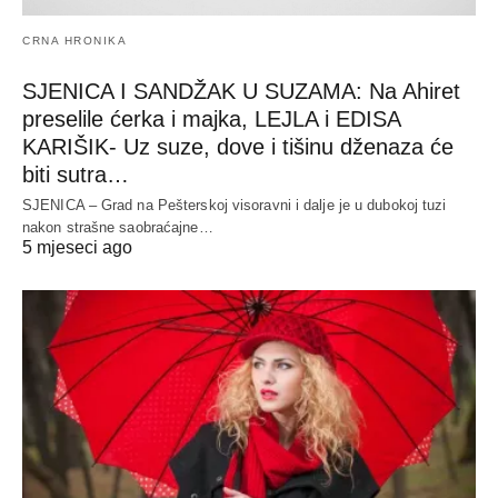
CRNA HRONIKA
SJENICA I SANDŽAK U SUZAMA: Na Ahiret
preselile ćerka i majka, LEJLA i EDISA
KARIŠIK- Uz suze, dove i tišinu dženaza će
biti sutra…
SJENICA – Grad na Pešterskoj visoravni i dalje je u dubokoj tuzi
nakon strašne saobraćajne…
5 mjeseci ago