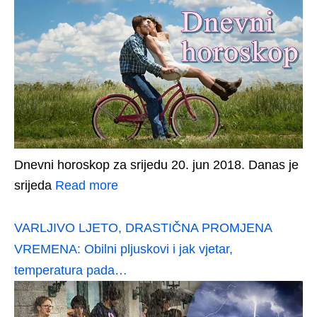
Dnevni horoskop za srijedu 20. jun 2018. Danas je
srijeda
Read more
VARLJIVO LJETO, DRASTIČNA PROMJENA
VREMENA: Obilni pljuskovi i jak vjetar,
temperatura pada…