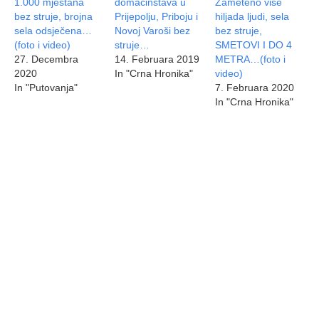
1.000 mještana
domaćinstava u
Zameteno više
bez struje, brojna
Prijepolju, Priboju i
hiljada ljudi, sela
sela odsječena…
Novoj Varoši bez
bez struje,
(foto i video)
struje…
SMETOVI I DO 4
27. Decembra
14. Februara 2019
METRA…(foto i
2020
In "Crna Hronika"
video)
In "Putovanja"
7. Februara 2020
In "Crna Hronika"