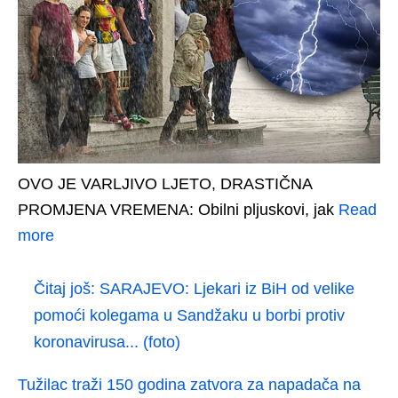
OVO JE VARLJIVO LJETO, DRASTIČNA
PROMJENA VREMENA: Obilni pljuskovi, jak
Read
more
Čitaj još:
SARAJEVO: Ljekari iz BiH od velike
pomoći kolegama u Sandžaku u borbi protiv
koronavirusa... (foto)
Tužilac traži 150 godina zatvora za napadača na