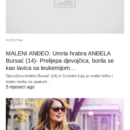
POČETNA
MALENI ANĐEO: Umrla hrabra ANĐELA
Bursać (14)- Prelijepa djevojčica, borila se
kao lavica sa leukemijom…
Djevojčica Anđela Bursać (14) iz Crvenke koja je vodila tešku i
hrabru borbu sa opakom…
5 mjeseci ago