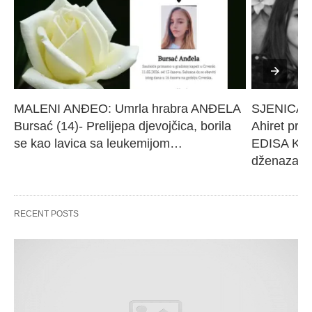
MALENI ANĐEO: Umrla hrabra ANĐELA 
SJENICA 
Bursać (14)- Prelijepa djevojčica, borila 
Ahiret pres
se kao lavica sa leukemijom…
EDISA KARI
dženaza će
RECENT POSTS