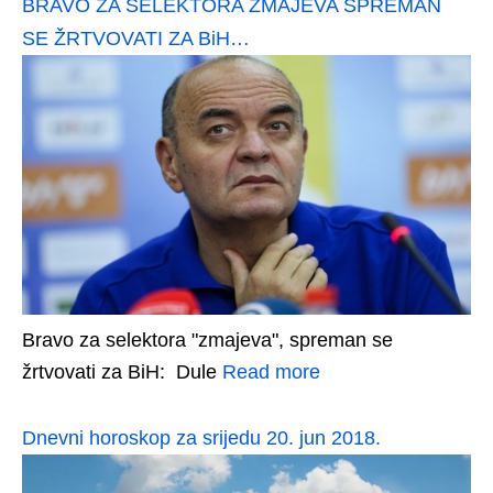
BRAVO ZA SELEKTORA ZMAJEVA SPREMAN
SE ŽRTVOVATI ZA BiH…
Bravo za selektora "zmajeva", spreman se
žrtvovati za BiH: Dule
Read more
Dnevni horoskop za srijedu 20. jun 2018.