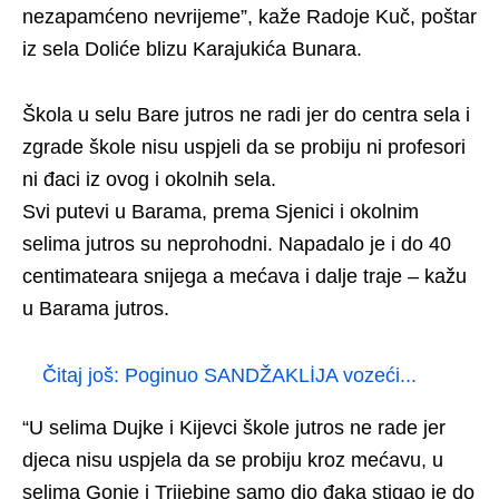
nezapamćeno nevrijeme”, kaže Radoje Kuč, poštar
iz sela Doliće blizu Karajukića Bunara.
Škola u selu Bare jutros ne radi jer do centra sela i
zgrade škole nisu uspjeli da se probiju ni profesori
ni đaci iz ovog i okolnih sela.
Svi putevi u Barama, prema Sjenici i okolnim
selima jutros su neprohodni. Napadalo je i do 40
centimateara snijega a mećava i dalje traje – kažu
u Barama jutros.
Čitaj još:
Poginuo SANDŽAKLİJA vozeći...
“U selima Dujke i Kijevci škole jutros ne rade jer
djeca nisu uspjela da se probiju kroz mećavu, u
selima Gonje i Trijebine samo dio đaka stigao je do