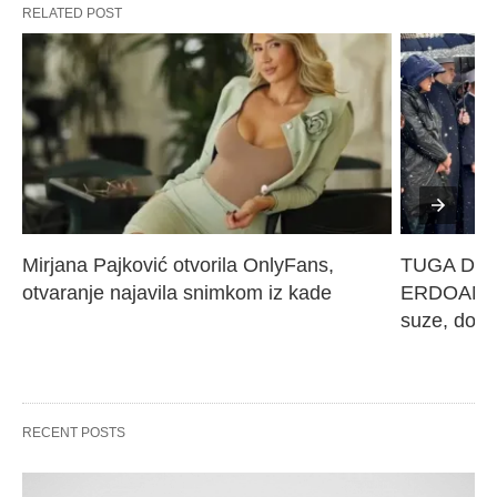
RELATED POST
Mirjana Pajković otvorila OnlyFans, 
TUGA DO N
otvaranje najavila snimkom iz kade
ERDOANA M
suze, dove
RECENT POSTS