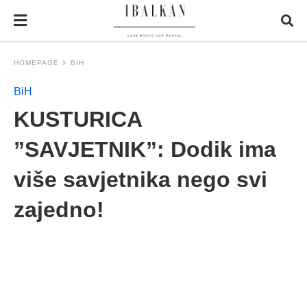
HOMEPAGE
BIH
BiH
KUSTURICA
”SAVJETNIK”: Dodik ima
više savjetnika nego svi
zajedno!