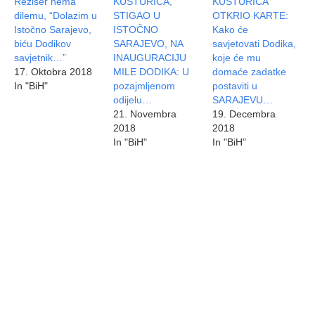
Režiser nema
KUSTURICA,
KUSTURICA
dilemu, “Dolazim u
STIGAO U
OTKRIO KARTE:
Istočno Sarajevo,
ISTOČNO
Kako će
biću Dodikov
SARAJEVO, NA
savjetovati Dodika,
savjetnik…”
INAUGURACIJU
koje će mu
17. Oktobra 2018
MILE DODIKA: U
domaće zadatke
In "BiH"
pozajmljenom
postaviti u
odijelu…
SARAJEVU…
21. Novembra
19. Decembra
2018
2018
In "BiH"
In "BiH"