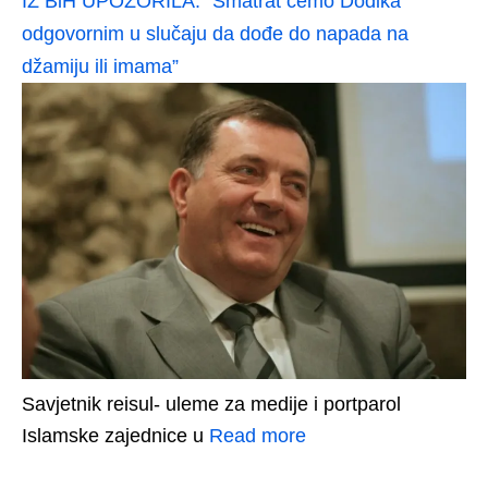
IZ BiH UPOZORILA: “Smatrat ćemo Dodika
odgovornim u slučaju da dođe do napada na
džamiju ili imama”
Savjetnik reisul- uleme za medije i portparol
Islamske zajednice u
Read more