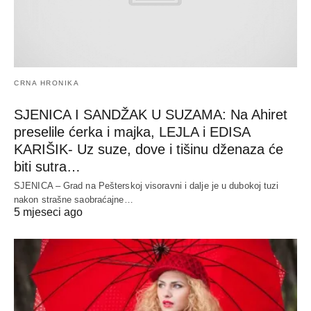
CRNA HRONIKA
SJENICA I SANDŽAK U SUZAMA: Na Ahiret
preselile ćerka i majka, LEJLA i EDISA
KARIŠIK- Uz suze, dove i tišinu dženaza će
biti sutra…
SJENICA – Grad na Pešterskoj visoravni i dalje je u dubokoj tuzi
nakon strašne saobraćajne…
5 mjeseci ago