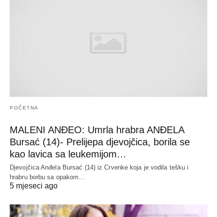
POČETNA
MALENI ANĐEO: Umrla hrabra ANĐELA
Bursać (14)- Prelijepa djevojčica, borila se
kao lavica sa leukemijom…
Djevojčica Anđela Bursać (14) iz Crvenke koja je vodila tešku i
hrabru borbu sa opakom…
5 mjeseci ago