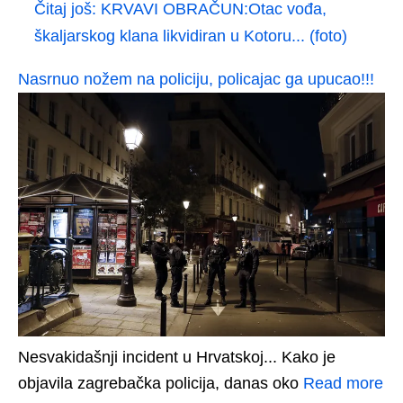
Čitaj još:
KRVAVI OBRAČUN:Otac vođa,
škaljarskog klana likvidiran u Kotoru... (foto)
Nasrnuo nožem na policiju, policajac ga upucao!!!
Nesvakidašnji incident u Hrvatskoj... Kako je
objavila zagrebačka policija, danas oko
Read more