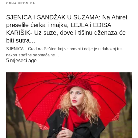
CRNA HRONIKA
SJENICA I SANDŽAK U SUZAMA: Na Ahiret
preselile ćerka i majka, LEJLA i EDISA
KARIŠIK- Uz suze, dove i tišinu dženaza će
biti sutra…
SJENICA – Grad na Pešterskoj visoravni i dalje je u dubokoj tuzi
nakon strašne saobraćajne…
5 mjeseci ago