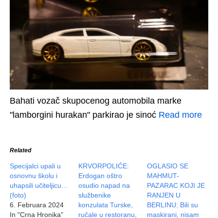
Bahati vozač skupocenog automobila marke
"lamborgini hurakan" parkirao je sinoć
Read more
Related
Specijalci upali u
KRVORPOLIĆE:
OGLASIO SE
osnovnu školu i
Erdogan oštro
MAHMUT-
uhapsili učiteljicu…
osudio napad na
PAZARAC KOJI JE
(foto)
službenike
RANJEN U
6. Februara 2024
konzulata Turske,
BERLINU: Bili su
In "Crna Hronika"
ručale u restoranu,
maskirani, nisam