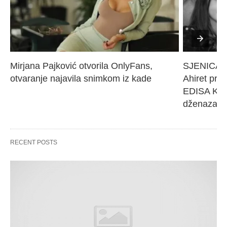
Mirjana Pajković otvorila OnlyFans, 
SJENICA 
otvaranje najavila snimkom iz kade
Ahiret pres
EDISA KARI
dženaza će
RECENT POSTS