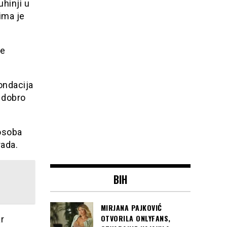
uhinji u
ima je
je
ondacija
i dobro
 osoba
ada.
BIH
MIRJANA PAJKOVIĆ
OTVORILA ONLYFANS,
r