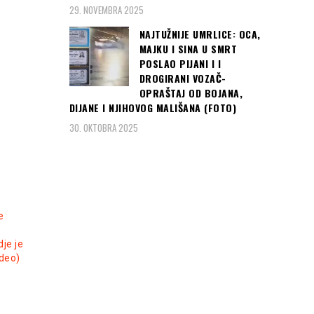
(foto, video)
29. NOVEMBRA 2025
NAJTUŽNIJE UMRLICE: OCA,
MAJKU I SINA U SMRT
POSLAO PIJANI I I
DROGIRANI VOZAČ-
OPRAŠTAJ OD BOJANA,
DIJANE I NJIHOVOG MALIŠANA (FOTO)
30. OKTOBRA 2025
e
dje je
ideo)