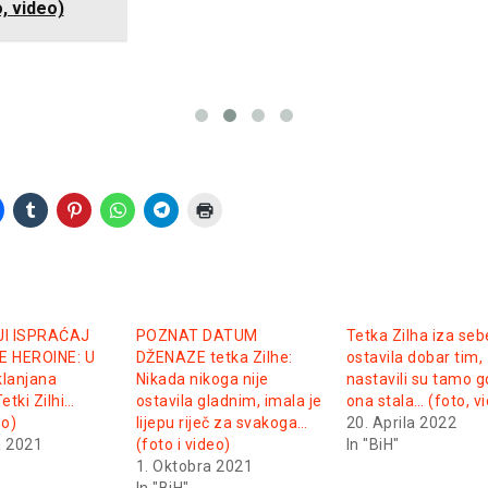
o, video)
I ISPRAĆAJ
POZNAT DATUM
Tetka Zilha iza seb
 HEROINE: U
DŽENAZE tetka Zilhe:
ostavila dobar tim,
klanjana
Nikada nikoga nije
nastavili su tamo g
tki Zilhi…
ostavila gladnim, imala je
ona stala… (foto, v
eo)
lijepu riječ za svakoga…
20. Aprila 2022
a 2021
(foto i video)
In "BiH"
1. Oktobra 2021