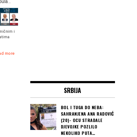
bula…
Erdogana će
se u osminu finala
prisustvovati 22
Svjetskog prvenstva u
predsjednika…
Rusiji
ničnim i
atima
ad more
Ukupno 22 predsjednika u
Hrvatska je s dvije pobjede
ponedjeljak u
već nakon 2. kola osigurala
predsjedničkoj palati u
Read more
Ankari
Read more
Čitaj još:
SRBIJA
KAPETANU BH
ZMAJEVA PRVI
BOL I TUGA DO NEBA:
TROFEJ U ITALIJI:
SAHRANJENA ANA RADOVIĆ
Edin Džeko sa
(20)- OCU STRADALE
Interom osvojio
DJEVOJKE POZLILO
Superkup Italije...
NEKOLIKO PUTA…