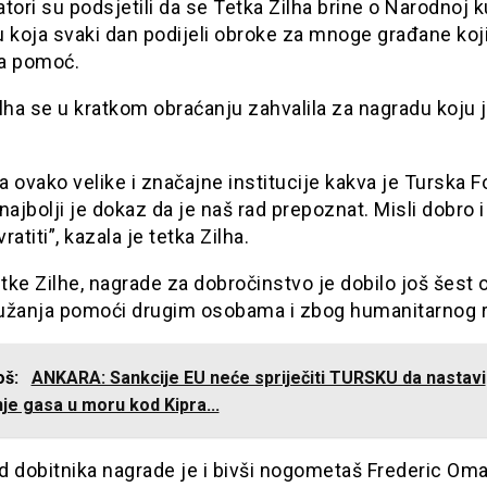
tori su podsjetili da se Tetka Zilha brine o Narodnoj k
 koja svaki dan podijeli obroke za mnoge građane koj
a pomoć.
lha se u kratkom obraćanju zahvalila za nagradu koju 
 ovako velike i značajne institucije kakva je Turska F
najbolji je dokaz da je naš rad prepoznat. Misli dobro 
vratiti”, kazala je tetka Zilha.
ke Zilhe, nagrade za dobročinstvo je dobilo još šest
užanja pomoći drugim osobama i zbog humanitarnog r
još:
ANKARA: Sankcije EU neće spriječiti TURSKU da nastavi
je gasa u moru kod Kipra...
d dobitnika nagrade je i bivši nogometaš Frederic Oma