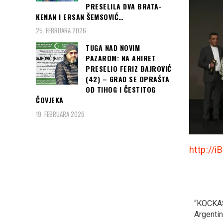
PRESELILA DVA BRATA-
KENAN I ERSAN ŠEMSOVIĆ…
25. FEBRUARA 2026
TUGA NAD NOVIM
PAZAROM: NA AHIRET
PRESELIO FERIZ BAJROVIĆ
(42) – GRAD SE OPRAŠTA
OD TIHOG I ČESTITOG
ČOVJEKA
19. FEBRUARA 2026
http://i
Erdogan i AK partija
ANKARA Polaganju
“KOCKAS
ubjedljivo vode, građani
zakletve predsjednika
Argentinu