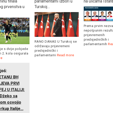
inu finala
parlamentarni izbori u
na ulicama Istan
og prvenstva u
Turskoj…
Prema prvim nezva
nepotpunim rezult
prijevremenih
predsjedničkih i
RANO DANAS U Turskoj se
parlamentarnih
Re
održavaju prijevremeni
je s dvije pobjede
predsjednički i
 2. kola osigurala
parlamentarni
Read more
re
 još:
ETANU BH
JEVA PRVI
EJ U ITALIJI:
 Džeko sa
rom osvojio
kup Italije...