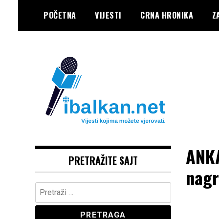
Skip
POČETNA
VIJESTI
CRNA HRONIKA
Z
to
content
Vaše Pravo, Vaš Portal
IBALKAN
ANKA
PRETRAŽITE SAJT
nagr
Pretraga: