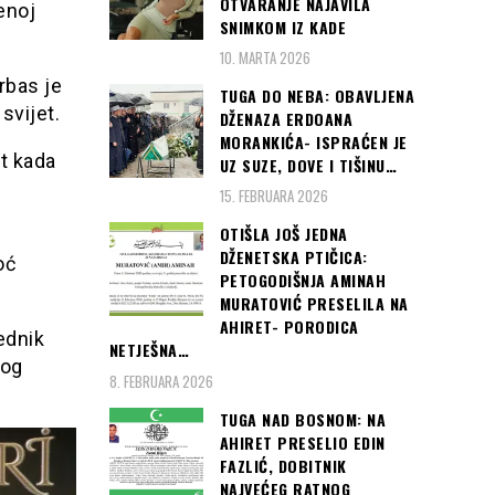
OTVARANJE NAJAVILA
enoj
SNIMKOM IZ KADE
10. MARTA 2026
rbas je
TUGA DO NEBA: OBAVLJENA
svijet.
DŽENAZA ERDOANA
MORANKIĆA- ISPRAĆEN JE
ot kada
UZ SUZE, DOVE I TIŠINU…
15. FEBRUARA 2026
OTIŠLA JOŠ JEDNA
DŽENETSKA PTIČICA:
oć
PETOGODIŠNJA AMINAH
MURATOVIĆ PRESELILA NA
AHIRET- PORODICA
ednik
NETJEŠNA…
nog
8. FEBRUARA 2026
TUGA NAD BOSNOM: NA
AHIRET PRESELIO EDIN
FAZLIĆ, DOBITNIK
NAJVEĆEG RATNOG