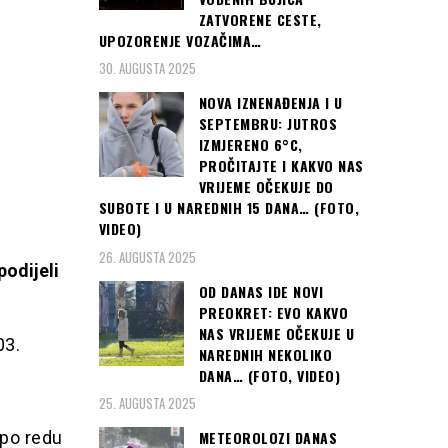
ZATVORENE CESTE,
UPOZORENJE VOZAČIMA…
30. AUGUSTA 2025
NOVA IZNENAĐENJA I U
SEPTEMBRU: JUTROS
IZMJERENO 6°C,
PROČITAJTE I KAKVO NAS
VRIJEME OČEKUJE DO
SUBOTE I U NAREDNIH 15 DANA… (FOTO,
VIDEO)
26. AUGUSTA 2025
podijeli
OD DANAS IDE NOVI
PREOKRET: EVO KAKVO
NAS VRIJEME OČEKUJE U
03.
NAREDNIH NEKOLIKO
DANA… (FOTO, VIDEO)
25. AUGUSTA 2025
 po redu
METEOROLOZI DANAS