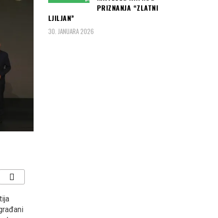
PRIZNANJA “ZLATNI
LJILJAN”
30. JANUARA 2026
ija
ANKARA Polaganju
“KOCKASTI” deklasirali
građani
zakletve predsjednika
Argentinu s 3:0 i plasirali