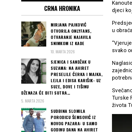
Kanoute
CRNA HRONIKA
djeci k
Predsjed
MIRJANA PAJKOVIĆ
u obraća
OTVORILA ONLYFANS,
OTVARANJE NAJAVILA
“Vjeruje
SNIMKOM IZ KADE
svako od
10. MARTA 2026
SJENICA I SANDŽAK U
Naglasio
SUZAMA: NA AHIRET
zajedni
PRESELILE ĆERKA I MAJKA,
potrebn
LEJLA I EDISA KARIŠIK- UZ
SUZE, DOVE I TIŠINU
Svečanoj
DŽENAZA ĆE BITI SUTRA…
Turske R
5. MARTA 2026
života T
SUDBINA SLOMILA
PORODICU ŠEMSOVIĆ IZ
NOVOG PAZARA: U SAMO
GODINU DANA NA AHIRET