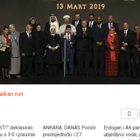
Balkan.net
TI” deklasirali
ANKARA: DANAS Počeli
Erdogan i AK part
 s 3:0 i plasirali
predsjednički i 27.
ubjedljivo vode, 