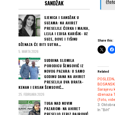
SANDŽAK
(fot
SJENICA I SANDŽAK U
SUZAMA: NA AHIRET
PRESELILE ĆERKA I MAJKA,
LEJLA I EDISA KARIŠIK- UZ
SUZE, DOVE I TIŠINU
Share this:
DŽENAZA ĆE BITI SUTRA…
5. MARTA 2026
SUDBINA SLOMILA
PORODICU ŠEMSOVIĆ IZ
NOVOG PAZARA: U SAMO
Related
GODINU DANA NA AHIRET
POSLEDNJ
PRESELILA DVA BRATA-
BOSANSKE
KENAN I ERSAN ŠEMSOVIĆ…
Sarajevu 
25. FEBRUARA 2026
dženaza Te
(foto, vid
TUGA NAD NOVIM
3. Oktobr
PAZAROM: NA AHIRET
In "BiH"
PRESELIO FERIZ BAJROVIĆ