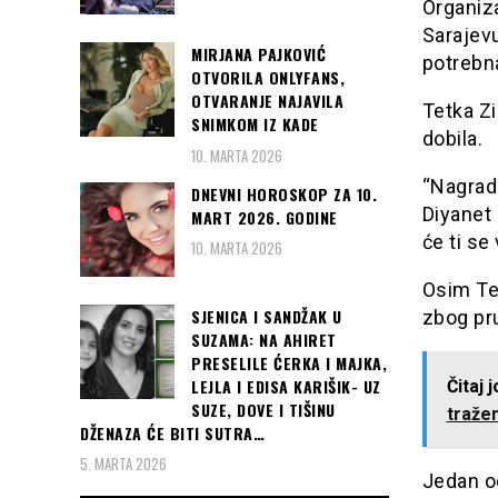
Organiza
Sarajevu
MIRJANA PAJKOVIĆ
potrebn
OTVORILA ONLYFANS,
OTVARANJE NAJAVILA
Tetka Zi
SNIMKOM IZ KADE
dobila.
10. MARTA 2026
“Nagrada
DNEVNI HOROSKOP ZA 10.
Diyanet 
MART 2026. GODINE
će ti se 
10. MARTA 2026
Osim Tet
SJENICA I SANDŽAK U
zbog pr
SUZAMA: NA AHIRET
PRESELILE ĆERKA I MAJKA,
LEJLA I EDISA KARIŠIK- UZ
Čitaj 
SUZE, DOVE I TIŠINU
tražen
DŽENAZA ĆE BITI SUTRA…
5. MARTA 2026
Jedan o