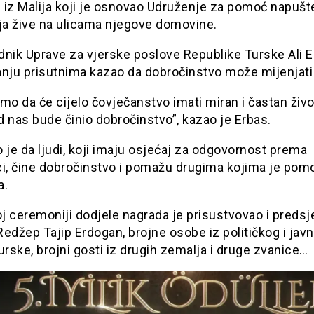
 iz Malija koji je osnovao Udruženje za pomoć napušt
oja žive na ulicama njegove domovine.
nik Uprave za vjerske poslove Republike Turske Ali E
nju prisutnima kazao da dobročinstvo može mijenjati 
mo da će cijelo čovječanstvo imati miran i častan živ
 nas bude činio dobročinstvo”, kazao je Erbas.
 je da ljudi, koji imaju osjećaj za odgovornost prema
ci, čine dobročinstvo i pomažu drugima kojima je pom
a.
 ceremoniji dodjele nagrada je prisustvovao i predsj
edžep Tajip Erdogan, brojne osobe iz političkog i jav
urske, brojni gosti iz drugih zemalja i druge zvanice…