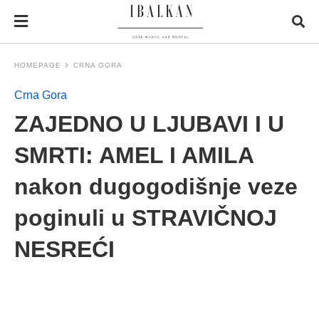
HOMEPAGE
CRNA GORA
Crna Gora
ZAJEDNO U LJUBAVI I U
SMRTI: AMEL I AMILA
nakon dugogodišnje veze
poginuli u STRAVIČNOJ
NESREĆI