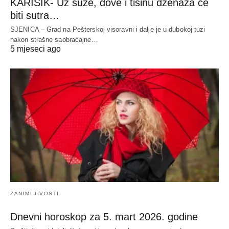
KARIŠIK- Uz suze, dove i tišinu dženaza će
biti sutra…
SJENICA – Grad na Pešterskoj visoravni i dalje je u dubokoj tuzi
nakon strašne saobraćajne…
5 mjeseci ago
ZANIMLJIVOSTI
Dnevni horoskop za 5. mart 2026. godine