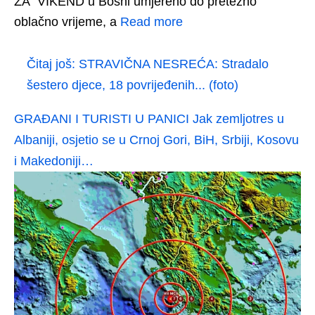
ZA VIKEND u Bosni umjereno do pretežno
oblačno vrijeme, a
Read more
Čitaj još:
STRAVIČNA NESREĆA: Stradalo
šestero djece, 18 povrijeđenih... (foto)
GRAĐANI I TURISTI U PANICI Jak zemljotres u
Albaniji, osjetio se u Crnoj Gori, BiH, Srbiji, Kosovu
i Makedoniji…