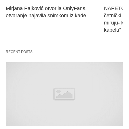
Mirjana Pajković otvorila OnlyFans, 
NAPETO U 
otvaranje najavila snimkom iz kade
četnički vo
miruju- kr
kapelu“
RECENT POSTS