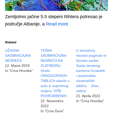
Zemljotres jačine 5.5 stepeni Rihtera potresao je
područje Albanije, a
Read more
Related
UŽASNA
TEŠKA
U stravičnoj
SAOBRAĆAJNA
SAOBRAĆAJNA
nesreći poginule tri
NESREĆA
NESREĆA NA
ženske osobe:
12. Marta 2019
ZLATIBORU:
Sudar teretnog
In "Crna Hronika"
Vozilo
kamiona hrvatskih
CRNOGORSKIH
i automobila
TABLICA udarilo u
slovenačkih
auto iz suprotnog
tablica… (foto,
smjera, VIŠE
video)
POVRIJEĐENIH…
21. Aprila 2022
22. Novembra
In "Crna Hronika"
2022
In "Crna Gora"