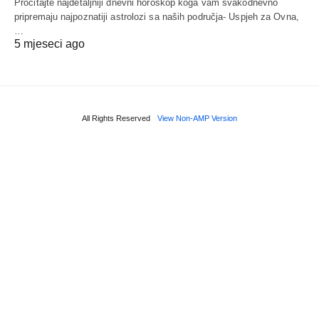
Pročitajte najdetaljniji dnevni horoskop koga vam svakodnevno
pripremaju najpoznatiji astrolozi sa naših područja- Uspjeh za Ovna,
…
5 mjeseci ago
All Rights Reserved
View Non-AMP Version