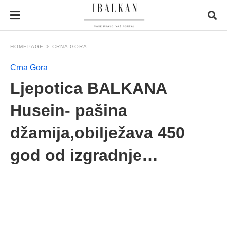
HOMEPAGE
CRNA GORA
Crna Gora
Ljepotica BALKANA
Husein- pašina
džamija,obilježava 450
god od izgradnje…