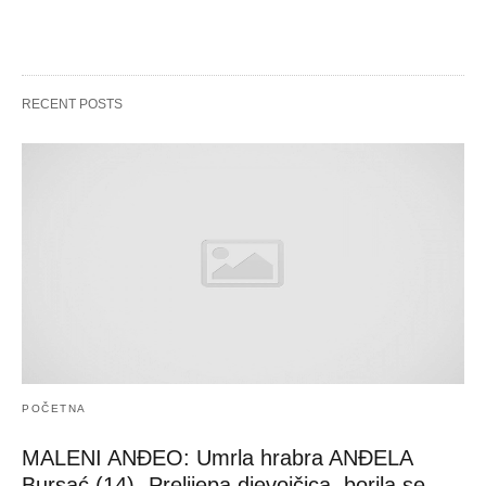
RECENT POSTS
POČETNA
MALENI ANĐEO: Umrla hrabra ANĐELA
Bursać (14)- Prelijepa djevojčica, borila se