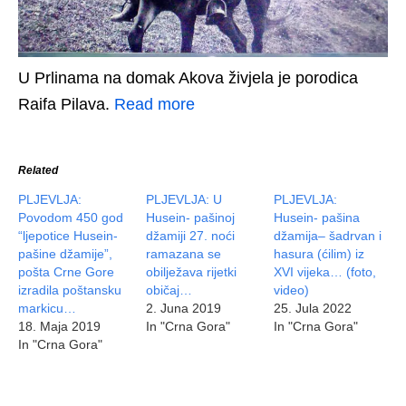
U Prlinama na domak Akova živjela je porodica
Raifa Pilava.
Read more
Related
PLJEVLJA:
PLJEVLJA: U
PLJEVLJA:
Povodom 450 god
Husein- pašinoj
Husein- pašina
“ljepotice Husein-
džamiji 27. noći
džamija– šadrvan i
pašine džamije”,
ramazana se
hasura (ćilim) iz
pošta Crne Gore
obilježava rijetki
XVI vijeka… (foto,
izradila poštansku
običaj…
video)
markicu…
2. Juna 2019
25. Jula 2022
18. Maja 2019
In "Crna Gora"
In "Crna Gora"
In "Crna Gora"