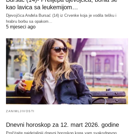
kao lavica sa leukemijom…
Djevojčica Anđela Bursać (14) iz Crvenke koja je vodila tešku i
hrabru borbu sa opakom…
5 mjeseci ago
ZANIMLJIVOSTI
Dnevni horoskop za 12. mart 2026. godine
Pročitajte najdetaljniji dnevni horoskop koga vam svakodnevno