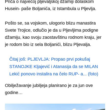
Priča o najvećoj pljevaljskoj džamiji dolaskom
Husein- paše Boljanića, iz Istambula u Pljevlja.
Pošto se, sa vojskom, ulogorio blizu manastira
Svete Trojice, odlučio je da u Pljevljima podigne
džamiju, kao svoju zaostavštinu rodnom kraju, jer
je rodom bio iz sela Boljanići, blizu Pljevalja.
Čitaj još:
PLJEVLJA: Propao prvi pokušaj
STANOJKE Kljajević i Atanasija da se MILAN
Lekić ponovo instalira na čelo RUP- a... (foto)
Obilježavanje jubiljeja planirano je za jun ove
godine…