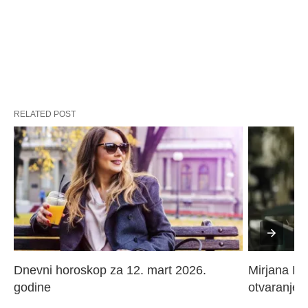
RELATED POST
Dnevni horoskop za 12. mart 2026. 
Mirjana Paj
godine
otvaranje 