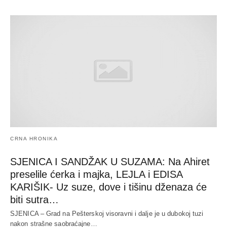
CRNA HRONIKA
SJENICA I SANDŽAK U SUZAMA: Na Ahiret
preselile ćerka i majka, LEJLA i EDISA
KARIŠIK- Uz suze, dove i tišinu dženaza će
biti sutra…
SJENICA – Grad na Pešterskoj visoravni i dalje je u dubokoj tuzi
nakon strašne saobraćajne…