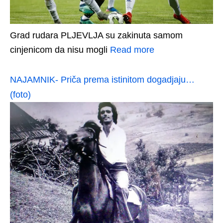
Grad rudara PLJEVLJA su zakinuta samom
cinjenicom da nisu mogli
Read more
NAJAMNIK- Priča prema istinitom dogadjaju…
(foto)