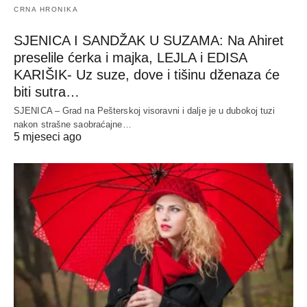
CRNA HRONIKA
SJENICA I SANDŽAK U SUZAMA: Na Ahiret
preselile ćerka i majka, LEJLA i EDISA
KARIŠIK- Uz suze, dove i tišinu dženaza će
biti sutra…
SJENICA – Grad na Pešterskoj visoravni i dalje je u dubokoj tuzi
nakon strašne saobraćajne…
5 mjeseci ago