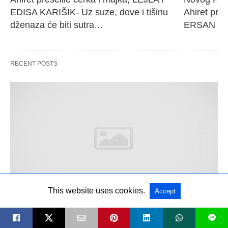
EDISA KARIŠIK- Uz suze, dove i tišinu 
Ahiret pres
dženaza će biti sutra…
ERSAN Še
RECENT POSTS
This website uses cookies.
Accept
POČETNA
L