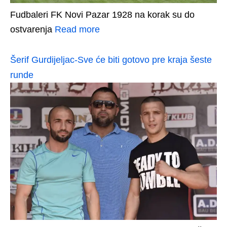
Fudbaleri FK Novi Pazar 1928 na korak su do
ostvarenja
Read more
Šerif Gurdijeljac-Sve će biti gotovo pre kraja šeste
runde