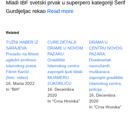
Mladi IBF svetski prvak u superpero kategoriji Šerif
Gurdijeljac rekao
Read more
Related
TUŽNI HABER IZ
CURE DETALJI
DRAMA U
SARAJEVA:
DRAME U NOVOM
CENTRU NOVOG
Preselio na Ahiret
PAZARU:
PAZARA:
ugledni profesor
Gradilište
Dvadesetak
islamskog prava
Islamskog centra
naoružanih
Fikret Karčić…
zaposjeli ljudi bliski
muškaraca
(foto, video)
MUAMERU
zaposjeli gradilište
16. Marta 2022
ZUKORLIĆU
Islamskog centra,
In "BiH"
16. Decembra
policija…
2020
16. Decembra
In "Crna Hronika"
2020
In "Crna Hronika"