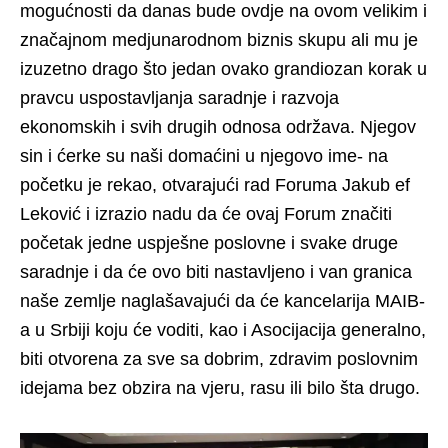
mogućnosti da danas bude ovdje na ovom velikim i
značajnom medjunarodnom biznis skupu ali mu je
izuzetno drago što jedan ovako grandiozan korak u
pravcu uspostavljanja saradnje i razvoja
ekonomskih i svih drugih odnosa održava. Njegov
sin i ćerke su naši domaćini u njegovo ime- na
početku je rekao, otvarajući rad Foruma Jakub ef
Leković i izrazio nadu da će ovaj Forum značiti
početak jedne uspješne poslovne i svake druge
saradnje i da će ovo biti nastavljeno i van granica
naše zemlje naglašavajući da će kancelarija MAIB-
a u Srbiji koju će voditi, kao i Asocijacija generalno,
biti otvorena za sve sa dobrim, zdravim poslovnim
idejama bez obzira na vjeru, rasu ili bilo šta drugo.