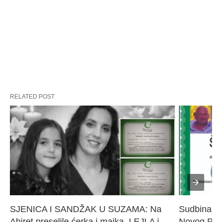
RELATED POST
SJENICA I SANDŽAK U SUZAMA: Na 
Sudbina sl
Ahiret preselile ćerka i majka, LEJLA i 
Novog Paz