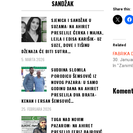
SANDŽAK
Share this:
SJENICA I SANDŽAK U
SUZAMA: NA AHIRET
PRESELILE ĆERKA I MAJKA,
LEJLA I EDISA KARIŠIK- UZ
SUZE, DOVE I TIŠINU
Related
DŽENAZA ĆE BITI SUTRA…
FABRIKA
5. MARTA 2026
30. Janua
In "Zaniml
SUDBINA SLOMILA
PORODICU ŠEMSOVIĆ IZ
NOVOG PAZARA: U SAMO
GODINU DANA NA AHIRET
Koment
PRESELILA DVA BRATA-
KENAN I ERSAN ŠEMSOVIĆ…
25. FEBRUARA 2026
TUGA NAD NOVIM
PAZAROM: NA AHIRET
PRESELIO FERIZ BAJROVIĆ