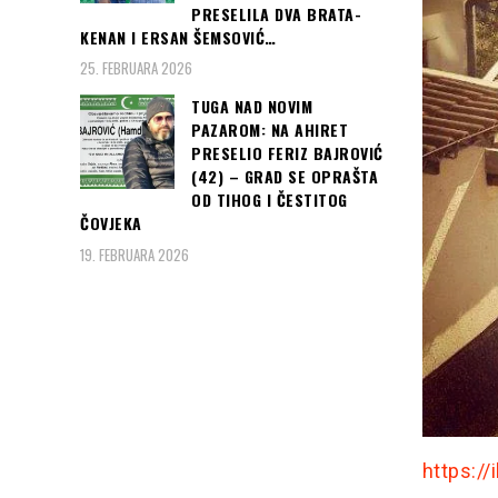
PRESELILA DVA BRATA-
KENAN I ERSAN ŠEMSOVIĆ…
25. FEBRUARA 2026
TUGA NAD NOVIM
PAZAROM: NA AHIRET
PRESELIO FERIZ BAJROVIĆ
(42) – GRAD SE OPRAŠTA
OD TIHOG I ČESTITOG
ČOVJEKA
19. FEBRUARA 2026
https://