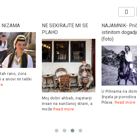
IRAJTE MI SE
NAJAMNIK- Priča prema
SABAHZORSKA
istinitom dogadjaju…
(foto)
Ima l' šta ljepše o
U Prlinama na domak Akova
sabahzorskih miri
živjela je porodica Raifa
 ahbab, najstariji
odškrineš pendžer
Pilava.
Read more
sunčanoj strani, a
more
ad more