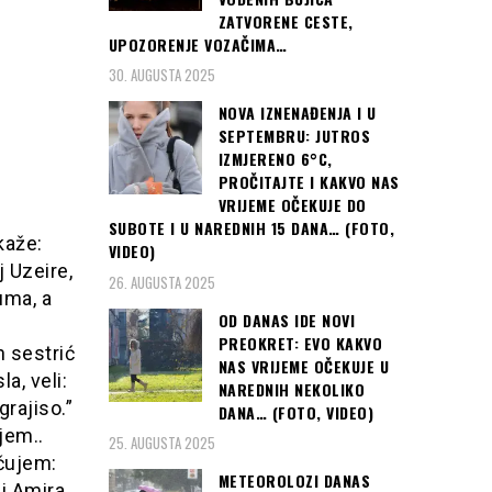
ZATVORENE CESTE,
UPOZORENJE VOZAČIMA…
30. AUGUSTA 2025
NOVA IZNENAĐENJA I U
SEPTEMBRU: JUTROS
IZMJERENO 6°C,
PROČITAJTE I KAKVO NAS
VRIJEME OČEKUJE DO
SUBOTE I U NAREDNIH 15 DANA… (FOTO,
kaže:
VIDEO)
j Uzeire,
26. AUGUSTA 2025
uma, a
OD DANAS IDE NOVI
PREOKRET: EVO KAKVO
 sestrić
NAS VRIJEME OČEKUJE U
a, veli:
NAREDNIH NEKOLIKO
grajiso.”
DANA… (FOTO, VIDEO)
jem..
25. AUGUSTA 2025
a čujem:
METEOROLOZI DANAS
i Amira