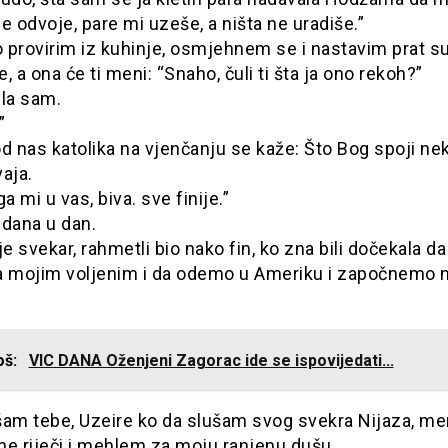
e odvoje, pare mi uzeše, a ništa ne uradiše.”
 provirim iz kuhinje, osmjehnem se i nastavim prat s
, a ona će ti meni: “Snaho, čuli ti šta ja ono rekoh?”
ula sam.
”
d nas katolika na vjenčanju se kaže: Što Bog spoji ne
aja.
ga mi u vas, biva. sve finije.”
z dana u dan.
je svekar, rahmetli bio nako fin, ko zna bili dočekala d
a mojim voljenim i da odemo u Ameriku i započnemo 
još:
VIC DANA Oženjeni Zagorac ide se ispovijedati...
šam tebe, Uzeire ko da slušam svog svekra Nijaza, me
ine riječi i mehlem za moju ranjenu dušu.