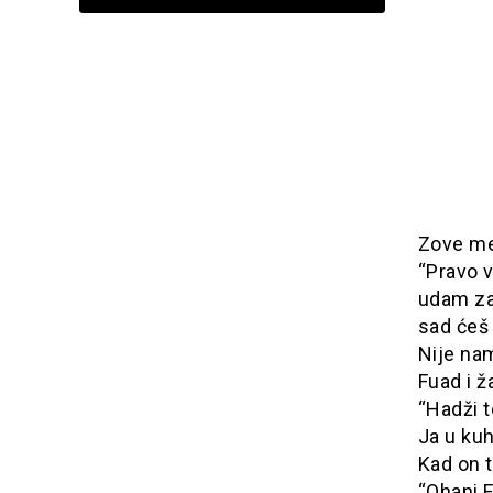
Zove me 
“Pravo v
udam za
sad ćeš 
Nije na
Fuad i ž
“Hadži t
Ja u kuh
Kad on t
“Ohani 