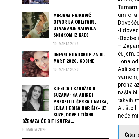
Tamam p
umro, a 
MIRJANA PAJKOVIĆ
OTVORILA ONLYFANS,
Dovešću 
OTVARANJE NAJAVILA
-I doved
SNIMKOM IZ KADE
-Bezbel
10. MARTA 2026
– Zapamt
čujem, b
DNEVNI HOROSKOP ZA 10.
MART 2026. GODINE
I ona od
Asli se 
10. MARTA 2026
samo nj
pronalaz
SJENICA I SANDŽAK U
našla bi
SUZAMA: NA AHIRET
takvih m
PRESELILE ĆERKA I MAJKA,
LEJLA I EDISA KARIŠIK- UZ
Al, što 
SUZE, DOVE I TIŠINU
neće mi 
DŽENAZA ĆE BITI SUTRA…
5. MARTA 2026
Čitaj 