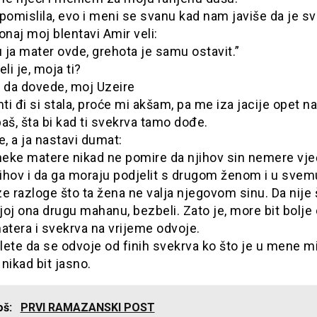
omislila, evo i meni se svanu kad nam javiše da je s
onaj moj blentavi Amir veli:
ja mater ovde, grehota je samu ostavit.”
eli je, moja ti?
i da dovede, moj Uzeire
i đi si stala, proće mi akšam, pa me iza jacije opet n
aš, šta bi kad ti svekrva tamo dođe.
e, a ja nastavi dumat:
neke matere nikad ne pomire da njihov sin nemere vje
ihov i da ga moraju podjelit s drugom ženom i u svem
e razloge što ta žena ne valja njegovom sinu. Da nije 
 joj ona drugu mahanu, bezbeli. Zato je, more bit bolje
atera i svekrva na vrijeme odvoje.
li lete da se odvoje od finih svekrva ko što je u mene mi
nikad bit jasno.
još:
PRVI RAMAZANSKI POST