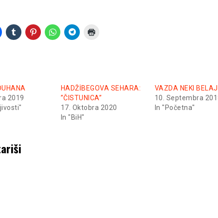
 DUHANA
HADŽİBEGOVA SEHARA:
VAZDA NEKI BELAJ
ra 2019
”ČISTUNICA”
10. Septembra 201
jivosti"
17. Oktobra 2020
In "Početna"
In "BiH"
ariši