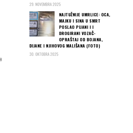
29. NOVEMBRA 2025
NAJTUŽNIJE UMRLICE: OCA,
MAJKU I SINA U SMRT
POSLAO PIJANI I I
DROGIRANI VOZAČ-
OPRAŠTAJ OD BOJANA,
DIJANE I NJIHOVOG MALIŠANA (FOTO)
30. OKTOBRA 2025
8