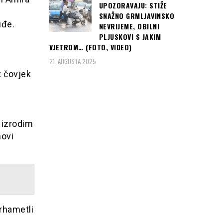
UPOZORAVAJU: STIŽE
SNAŽNO GRMLJAVINSKO
uđe.
NEVRIJEME, OBILNI
PLJUSKOVI S JAKIM
VJETROM… (FOTO, VIDEO)
21. AUGUSTA 2025
k čovjek
a izrodim
novi
rhametli