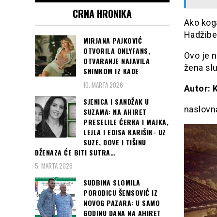
CRNA HRONIKA
Ako koga
Hadžibe
MIRJANA PAJKOVIĆ
OTVORILA ONLYFANS,
Ovo je n
OTVARANJE NAJAVILA
žena slu
SNIMKOM IZ KADE
10. MARTA 2026
Autor: 
SJENICA I SANDŽAK U
naslovn
SUZAMA: NA AHIRET
PRESELILE ĆERKA I MAJKA,
LEJLA I EDISA KARIŠIK- UZ
SUZE, DOVE I TIŠINU
DŽENAZA ĆE BITI SUTRA…
5. MARTA 2026
SUDBINA SLOMILA
PORODICU ŠEMSOVIĆ IZ
NOVOG PAZARA: U SAMO
GODINU DANA NA AHIRET