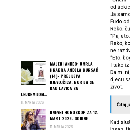
od šokic
Ja samo
Fudo ode
Reko, č
“Pa, eto.
Reko, ko
ne razdv
“Eto, bo
MALENI ANĐEO: UMRLA
I tako i
HRABRA ANĐELA BURSAĆ
Da mi ni
(14)- PRELIJEPA
djecu s
DJEVOJČICA, BORILA SE
život.
KAO LAVICA SA
LEUKEMIJOM…
11. MARTA 2026
Čitaj 
DNEVNI HOROSKOP ZA 12.
MART 2026. GODINE
Kad slu
11. MARTA 2026
insan, f