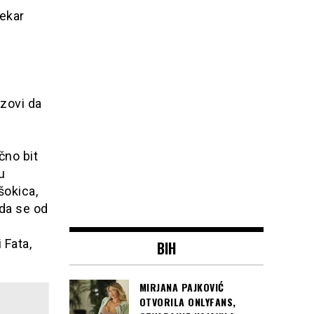
vekar
azovi da
čno bit
u
šokica,
 da se od
 Fata,
BIH
MIRJANA PAJKOVIĆ
OTVORILA ONLYFANS,