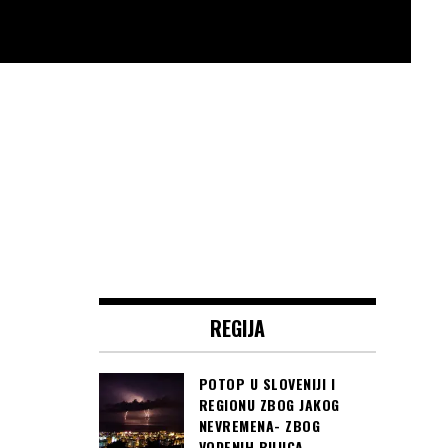
REGIJA
POTOP U SLOVENIJI I
REGIONU ZBOG JAKOG
NEVREMENA- ZBOG
VODENIH BUJICA