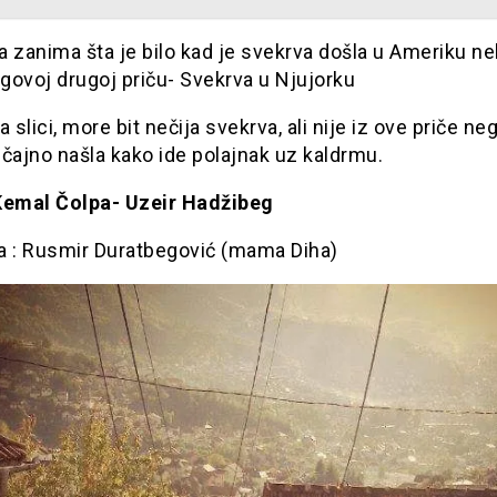
 zanima šta je bilo kad je svekrva došla u Ameriku nek
govoj drugoj priču- Svekrva u Njujorku
a slici, more bit nečija svekrva, ali nije iz ove priče ne
čajno našla kako ide polajnak uz kaldrmu.
Kemal Čolpa- Uzeir Hadžibeg
a : Rusmir Duratbegović (mama Diha)