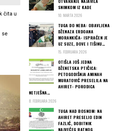
OTVARANJE NAJAVILA
SNIMKOM IZ KADE
 čita u
10. MARTA 2026
TUGA DO NEBA: OBAVLJENA
DŽENAZA ERDOANA
g se
MORANKIĆA- ISPRAĆEN JE
UZ SUZE, DOVE I TIŠINU…
15. FEBRUARA 2026
OTIŠLA JOŠ JEDNA
DŽENETSKA PTIČICA:
PETOGODIŠNJA AMINAH
MURATOVIĆ PRESELILA NA
AHIRET- PORODICA
NETJEŠNA…
8. FEBRUARA 2026
TUGA NAD BOSNOM: NA
AHIRET PRESELIO EDIN
FAZLIĆ, DOBITNIK
NAJVEĆEG RATNOG