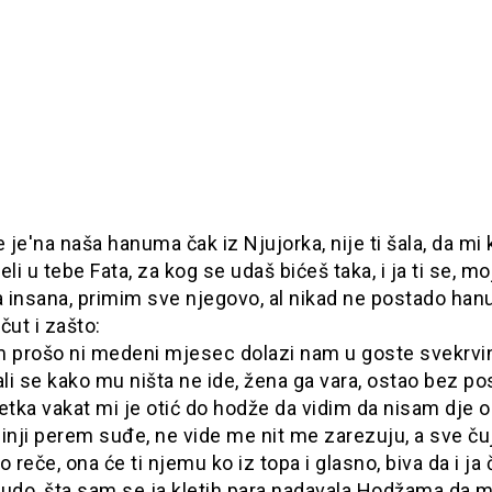
je'na naša hanuma čak iz Njujorka, nije ti šala, da mi 
eli u tebe Fata, za kog se udaš bićeš taka, i ja ti se, mo
 insana, primim sve njegovo, al nikad ne postado han
čut i zašto:
m prošo ni medeni mjesec dolazi nam u goste svekrvin
ali se kako mu ništa ne ide, žena ga vara, ostao bez posl
etka vakat mi je otić do hodže da vidim da nisam dje o
inji perem suđe, ne vide me nit me zarezuju, a sve ču
o reče, ona će ti njemu ko iz topa i glasno, biva da i j
Fudo, šta sam se ja kletih para nadavala Hodžama da m