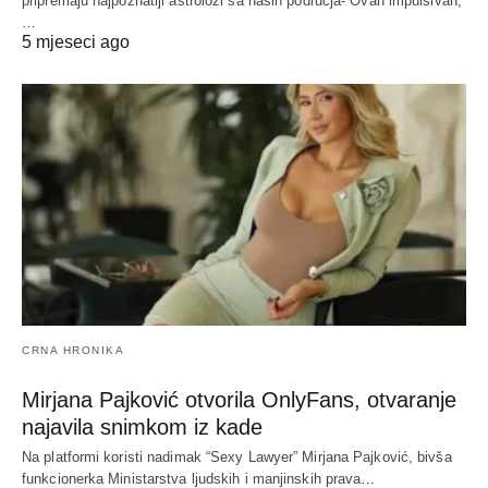
pripremaju najpoznatiji astrolozi sa naših područja- Ovan impulsivan,
…
5 mjeseci ago
CRNA HRONIKA
Mirjana Pajković otvorila OnlyFans, otvaranje
najavila snimkom iz kade
Na platformi koristi nadimak “Sexy Lawyer” Mirjana Pajković, bivša
funkcionerka Ministarstva ljudskih i manjinskih prava…