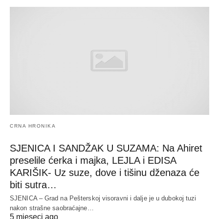
CRNA HRONIKA
SJENICA I SANDŽAK U SUZAMA: Na Ahiret
preselile ćerka i majka, LEJLA i EDISA
KARIŠIK- Uz suze, dove i tišinu dženaza će
biti sutra…
SJENICA – Grad na Pešterskoj visoravni i dalje je u dubokoj tuzi
nakon strašne saobraćajne…
5 mjeseci ago