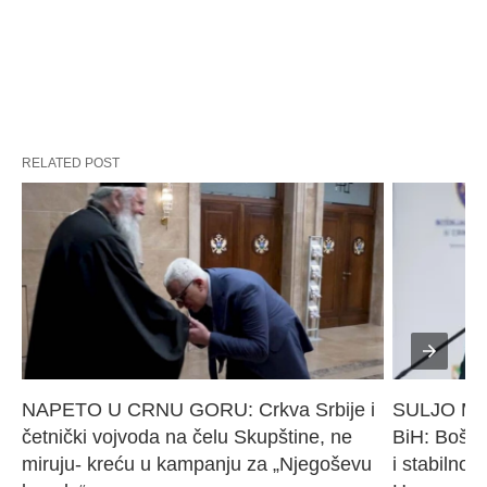
RELATED POST
NAPETO U CRNU GORU: Crkva Srbije i 
SULJO Must
četnički vojvoda na čelu Skupštine, ne 
BiH: Bošnj
miruju- kreću u kampanju za „Njegoševu 
i stabilnos