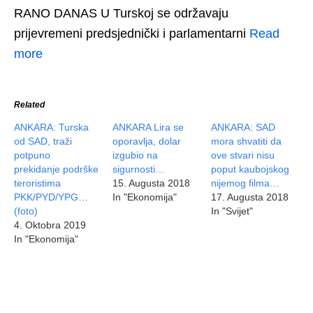
RANO DANAS U Turskoj se održavaju
prijevremeni predsjednički i parlamentarni
Read
more
Related
ANKARA: Turska
ANKARA Lira se
ANKARA: SAD
od SAD, traži
oporavlja, dolar
mora shvatiti da
potpuno
izgubio na
ove stvari nisu
prekidanje podrške
sigurnosti…
poput kaubojskog
teroristima
15. Augusta 2018
nijemog filma…
PKK/PYD/YPG…
In "Ekonomija"
17. Augusta 2018
(foto)
In "Svijet"
4. Oktobra 2019
In "Ekonomija"