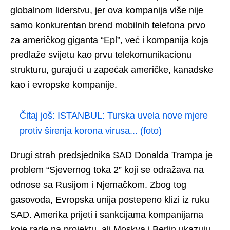
globalnom liderstvu, jer ova kompanija više nije
samo konkurentan brend mobilnih telefona prvo
za američkog giganta “Epl”, već i kompanija koja
predlaže svijetu kao prvu telekomunikacionu
strukturu, gurajući u zapećak američke, kanadske
kao i evropske kompanije.
Čitaj još:
ISTANBUL: Turska uvela nove mjere
protiv širenja korona virusa... (foto)
Drugi strah predsjednika SAD Donalda Trampa je
problem “Sjevernog toka 2” koji se odražava na
odnose sa Rusijom i Njemačkom. Zbog tog
gasovoda, Evropska unija postepeno klizi iz ruku
SAD. Amerika prijeti i sankcijama kompanijama
koje rade na projektu, ali Moskva i Berlin ukazuju